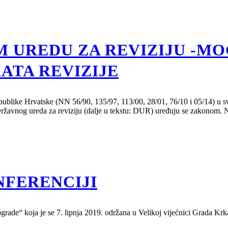
M UREDU ZA REVIZIJU -M
ATA REVIZIJE
ublike Hrvatske (NN 56/90, 135/97, 113/00, 28/01, 76/10 i 05/14) u svo
da Državnog ureda za reviziju (dalje u tekstu: DUR) uređuju se zakono
NFERENCIJI
rade“ koja je se 7. lipnja 2019. održana u Velikoj vijećnici Grada Krk