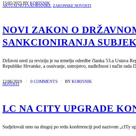
15/05/2025
BY
KORISNIK
AKTUALNO ZA KORISNIKE
,
ZAKONSKE NOVOSTI
NOVI ZAKON O DRŽAVNO
SANKCIONIRANJA SUBJEK
Državni ured za reviziju je na temelju odredbe članka 53.a Ustava Rep
Republike Hrvatske, a osnivanje, ustrojstvo, nadležnost i način ra
12/06/2019
/
0 COMMENTS
/
BY
KORISNIK
NOVOSTI
LC NA CITY UPGRADE KO
Sudjelovali smo na drugoj po redu konferenciji pod nazivom „cITy upg