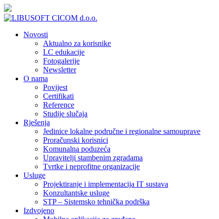
Novosti
Aktualno za korisnike
LC edukacije
Fotogalerije
Newsletter
O nama
Povijest
Certifikati
Reference
Studije slučaja
Rješenja
Jedinice lokalne područne i regionalne samouprave
Proračunski korisnici
Komunalna poduzeća
Upravitelji stambenim zgradama
Tvrtke i neprofitne organizacije
Usluge
Projektiranje i implementacija IT sustava
Konzultantske usluge
STP – Sistemsko tehnička podrška
Izdvojeno