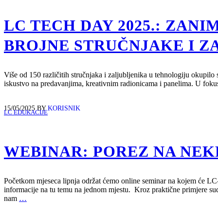
LC TECH DAY 2025.: ZANI
BROJNE STRUČNJAKE I Z
Više od 150 različitih stručnjaka i zaljubljenika u tehnologiju okupi
iskustvo na predavanjima, kreativnim radionicama i panelima. U fokusu
15/05/2025
BY
KORISNIK
LC EDUKACIJE
WEBINAR: POREZ NA NEK
Početkom mjeseca lipnja održat ćemo online seminar na kojem će LC-o
informacije na tu temu na jednom mjestu. Kroz praktične primjere sud
nam
…