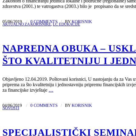
Zakonom o financiranju jedinica lokalne i područne (regionalne) samo
zdravstva (2001.) te vatrogastva (2003.) bilo je propisano da se sre
05/06/2019
/
0 COMMENTS
/
BY
KORISNIK
AKTUALNO ZA KORISNIKE
,
LC EDUKACIJE
NAPREDNA OBUKA – USKL
ŠTO KVALITETNIJU I JED
Objavljeno 12.04.2019. Poštovani korisnici, U nastojanju da za Vas uv
priprema za što kvalitetniju i jednostavniju pripremu financijskih iz
za financijske izvještaje
…
04/06/2019
/
0 COMMENTS
/
BY
KORISNIK
NOVOSTI
SPECIJALISTIČKI SEMINA