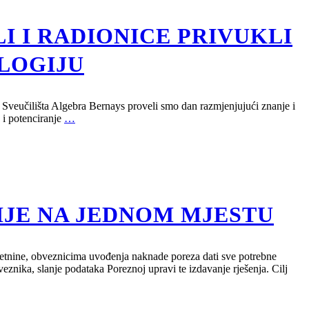
LI I RADIONICE PRIVUKLI
OLOGIJU
a Sveučilišta Algebra Bernays proveli smo dan razmjenjujući znanje i
 i potenciranje
…
IJE NA JEDNOM MJESTU
retnine, obveznicima uvođenja naknade poreza dati sve potrebne
nika, slanje podataka Poreznoj upravi te izdavanje rješenja. Cilj