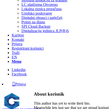
Mobilna aplikacija za građane
LC platforma Otvoreno
Lokalna riznica proračuna
Uredsko poslovanje
Digitalni obrasci i natječaji
Potpis na dlanu
SPI Cloud Backup
Digitalizacija jedinica JLP(R)S
Karijere
Kontakt
Prijava
Registrirani korisnici
Traži
EN
Menu
Linkedin
Facebook
Prijava
About
korisnik
This author has yet to write their bio.
Meanwhile lets just say that we are proud
korisn