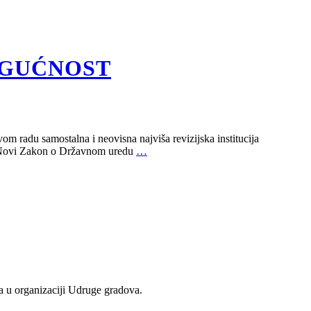
OGUĆNOST
m radu samostalna i neovisna najviša revizijska institucija
m. Novi Zakon o Državnom uredu
…
a u organizaciji Udruge gradova.