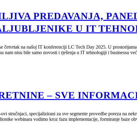
MLJIVA PREDAVANJA, PANE
ALJUBLJENIKE U IT TEHN
lo se četvrtak na našoj IT konferenciji LC Tech Day 2025. U prostorijam
 nam nisu bile samo novosti i rješenja u IT tehnologiji i businessu već
RETNINE – SVE INFORMAC
vi stručnjaci, specijalizirani za sve segmente provedbe poreza na nek
ionike webinara vodimo kroz fazu implementacije, formiranje baze obvez