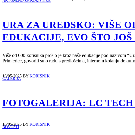
AKTUALNO ZA KORISNIKE
URA ZA UREDSKO: VIŠE O
EDUKACIJE, EVO ŠTO JO
Više od 600 korisnika prošlo je kroz naše edukacije pod nazivom “Ura 
Primjerice, govorili su o radu s predlošcima, internom kolanju dokumen
16/05/2025
BY
KORISNIK
GALERIJA
FOTOGALERIJA: LC TECH 
16/05/2025
BY
KORISNIK
NOVOSTI