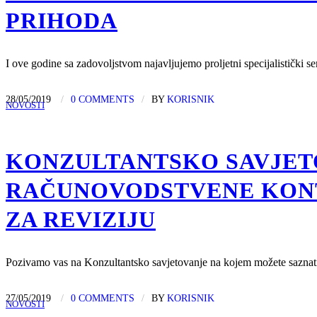
PRIHODA
I ove godine sa zadovoljstvom najavljujemo proljetni specijalistički se
28/05/2019
/
0 COMMENTS
/
BY
KORISNIK
NOVOSTI
KONZULTANTSKO SAVJETO
RAČUNOVODSTVENE KONT
ZA REVIZIJU
Pozivamo vas na Konzultantsko savjetovanje
na kojem možete saznati
27/05/2019
/
0 COMMENTS
/
BY
KORISNIK
NOVOSTI