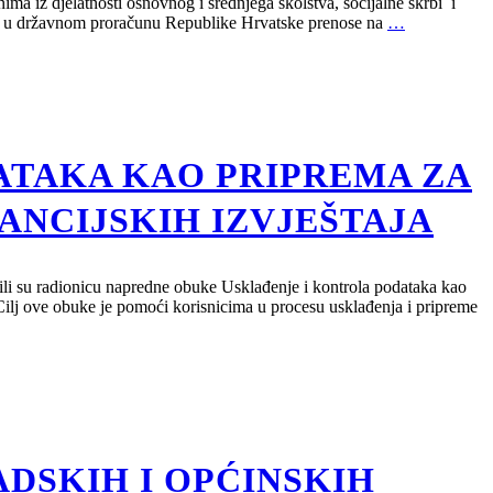
a iz djelatnosti osnovnog i srednjega školstva, socijalne skrbi i
vana u državnom proračunu Republike Hrvatske prenose na
…
ATAKA KAO PRIPREMA ZA
ANCIJSKIH IZVJEŠTAJA
mili su radionicu napredne obuke Usklađenje i kontrola podataka kao
 Cilj ove obuke je pomoći korisnicima u procesu usklađenja i pripreme
ADSKIH I OPĆINSKIH