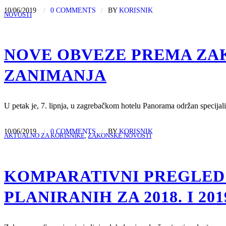
10/06/2019
/
0 COMMENTS
/
BY
KORISNIK
NOVOSTI
NOVE OBVEZE PREMA ZA
ZANIMANJA
U petak je, 7. lipnja, u zagrebačkom hotelu Panorama održan specij
10/06/2019
/
0 COMMENTS
/
BY
KORISNIK
AKTUALNO ZA KORISNIKE
,
ZAKONSKE NOVOSTI
KOMPARATIVNI PREGLED 
PLANIRANIH ZA 2018. I 20