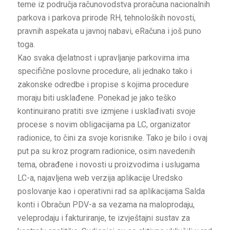
teme iz područja računovodstva proračuna nacionalnih
parkova i parkova prirode RH, tehnoloških novosti,
pravnih aspekata u javnoj nabavi, eRačuna i još puno
toga.
Kao svaka djelatnost i upravljanje parkovima ima
specifične poslovne procedure, ali jednako tako i
zakonske odredbe i propise s kojima procedure
moraju biti usklađene. Ponekad je jako teško
kontinuirano pratiti sve izmjene i usklađivati svoje
procese s novim obligacijama pa LC, organizator
radionice, to čini za svoje korisnike. Tako je bilo i ovaj
put pa su kroz program radionice, osim navedenih
tema, obrađene i novosti u proizvodima i uslugama
LC-a, najavljena web verzija aplikacije Uredsko
poslovanje kao i operativni rad sa aplikacijama Salda
konti i Obračun PDV-a sa vezama na maloprodaju,
veleprodaju i fakturiranje, te izvještajni sustav za