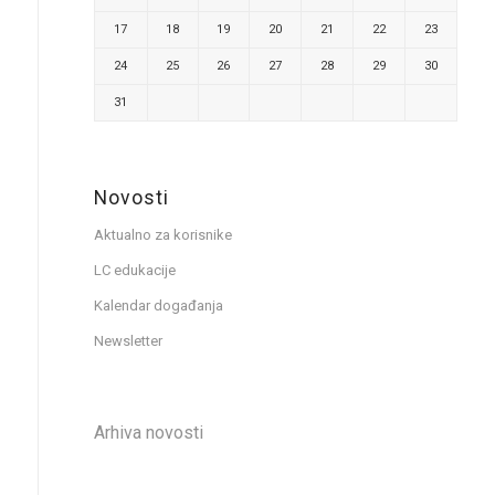
17
18
19
20
21
22
23
24
25
26
27
28
29
30
31
Novosti
Aktualno za korisnike
LC edukacije
Kalendar događanja
Newsletter
Arhiva novosti