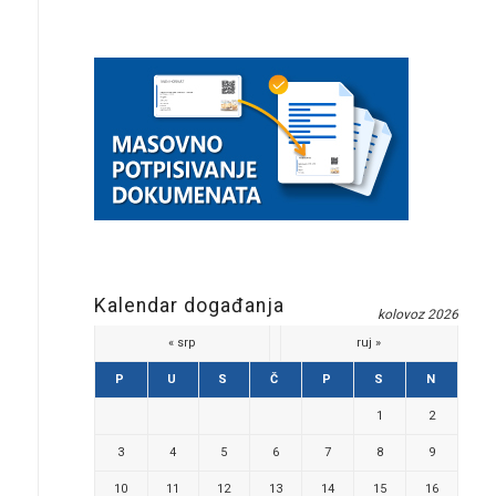
Kalendar događanja
kolovoz 2026
« srp
ruj »
P
U
S
Č
P
S
N
1
2
3
4
5
6
7
8
9
10
11
12
13
14
15
16