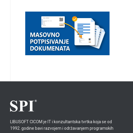
LIBUSOFT CICOM je IT i konzultantska tvrtka koja se od
1992. godine bavi razvojem i održavanjem programskih