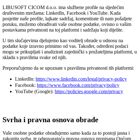
LIBUSOFT CICOM d.o.o. ima službene profile na sljedećim
društvenim mrežama: LinkedIn, Facebook i YouTube. Kada
posjetite naše profile, lajkate sadržaj, komentirate ili nam pošaljete
poruku, možemo obrađivati vaše osobne podatke, ovisno o vašim
postavkama privatnosti na toj platformi i sadržaju koji dijelite.
U tim slučajevima djelujemo kao voditelj obrade u odnosu na
podatke koje izravno primimo od vas. Također, određeni podaci
mogu se prikupljati i analizirati zajednički s pružateljima platformi, u
skladu s pravilima svake od njih.
Preporučujemo da se upoznate s pravilima privatnosti tih platformi:
LinkedIn:
https://www.linkedin.com/legal/privacy-policy
Facebook:
https://www.facebook.com/privacy/policy
YouTube (Google):
https://policies.google.com/privacy
Svrha i pravna osnova obrade
Vaše osobne podatke obrađujemo samo kada za to postoji jasna i
zakonita svrha, te odgovarajuća pravna osnova propisana Općom