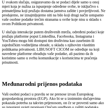
U svakom slučaju, osiguravamo da se podaci dijele samo u onoj
mjeri koja je nužna za ispunjenje određene svrhe, te isključivo s
primateljima koji pružaju dostatna jamstva zaštite i povjerljivosti. Ne
prodajemo, ne iznajmljujemo niti na bilo koji drugi način ustupamo
vaše osobne podatke trećim stranama u svrhe koje nisu u skladu s
ovom Politikom privatnosti.
U slučaju interakcije putem društvenih mreža, određeni podaci koje
pružaju platforme poput LinkedIna, Facebooka, Instagrama i
YouTubea mogu biti dostupni tim društvima kao zasebnim ili
zajedničkim voditeljima obrade, u skladu s njihovim vlastitim
politikama privatnosti. LIBUSOFT CICOM ne određuje na koji
navedene platforme obrađuju vaše podatke, ali pazimo da ih
koristimo samo u svrhu komunikacije s korisnicima te praćenja
prisutnosti.
Međunarodni prijenos podataka
Vaši osobni podaci u pravilu se ne prenose izvan Europskog
gospodarskog prostora (EGP). Ako bi se u iznimnim slučajevima
pokazala potreba za takvim prijenosom, on će se provesti samo ako
su ispunjeni uvjeti propisani Općom uredbom o zaštiti podataka,