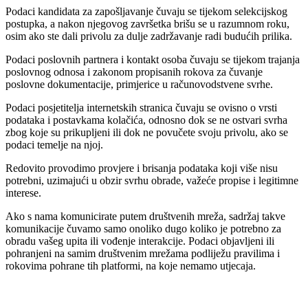
Podaci kandidata za zapošljavanje čuvaju se tijekom selekcijskog
postupka, a nakon njegovog završetka brišu se u razumnom roku,
osim ako ste dali privolu za dulje zadržavanje radi budućih prilika.
Podaci poslovnih partnera i kontakt osoba čuvaju se tijekom trajanja
poslovnog odnosa i zakonom propisanih rokova za čuvanje
poslovne dokumentacije, primjerice u računovodstvene svrhe.
Podaci posjetitelja internetskih stranica čuvaju se ovisno o vrsti
podataka i postavkama kolačića, odnosno dok se ne ostvari svrha
zbog koje su prikupljeni ili dok ne povučete svoju privolu, ako se
podaci temelje na njoj.
Redovito provodimo provjere i brisanja podataka koji više nisu
potrebni, uzimajući u obzir svrhu obrade, važeće propise i legitimne
interese.
Ako s nama komunicirate putem društvenih mreža, sadržaj takve
komunikacije čuvamo samo onoliko dugo koliko je potrebno za
obradu vašeg upita ili vođenje interakcije. Podaci objavljeni ili
pohranjeni na samim društvenim mrežama podliježu pravilima i
rokovima pohrane tih platformi, na koje nemamo utjecaja.