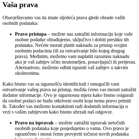
Vaša prava
Obavještavamo vas da imate sljedeća prava glede obrade vaših
osobnih podataka:
Pravo pristupa
– možete nas zatražiti informaciju koje vaše
osobne podatke obrađujemo, uključivo i dobiti presliku tih
podataka. Nećete morati platiti naknadu za pristup svojim
osobnim podacima (ili za ostvarivanje bilo kojeg drugog
prava). Međutim, možemo vam naplatiti razumnu naknadu
ako je vaš zahtjev očito neutemeljen, ponavljajući ili pretjeran.
Alternativno, možemo odbiti ispuniti vaš zahtjev u takvim
okolnostima.
Kako bismo vas sa sigurnošću identificirali i omogućili vam
ostvarivanje vašeg prava na pristup, možda ćemo vas morati zatražiti
dodatne informacije. Ovo je sigurnosna mjera kako bismo osigurali
da osobni podaci ne budu otkriveni osobi koja nema pravo primiti
ih. Također vas možemo kontaktirati radi dodatnih informacija u
vezi s vašim zahtjevom kako bismo ubrzali naš odgovor.
Pravo na ispravak
– možete zatražiti ispravak netočnih
osobnih podataka koje posjedujemo o vama. Ovo pravo je
ograničeno i morat ćemo provjeriti točnost novih podataka