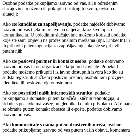
Osobne podatke prikupljamo izravno od vas, ali u određenim
slučajevima možemo ih prikupiti i iz drugih izvora, ovisno o
situaciji:
Ako ste
kandidat za zapošljavanje
, podatke najčešće dobivamo
izravno od vas tijekom prijave na natječaj, kroz životopis i
komunikaciju. U pojedinim slučajevima možemo koristiti podatke
koje ste sami objavili na profesionalnim mrežama (npr. LinkedIn) ili
ih pribaviti putem agencija za zapošljavanje, ako ste se prijavili
putem njih.
Ako ste
poslovni partner ili kontakt osoba
, podatke dobivamo
izravno od vas ili od organizacije koju predstavljate. Ponekad
podatke možemo prikupiti i iz javno dostupnih izvora kao što su
sudski registri ili službeni poslovni imenici, osobito radi provjere
identiteta ili poslovne vjerodostojnosti.
Ako ste
posjetitelj naših internetskih stranica
, podatke
prikupljamo automatski putem kolačića i sličnih tehnologija, u
skladu s postavkama vašeg preglednika i danim privolama. Ako nam
se obratite putem kontakt obrasca ili e-pošte, podatke dobivamo
izravno od vas.
Ako
komunicirate s nama putem društvenih mreža
, osobne
podatke prikupljamo izravno od vas putem vaših objava, komentara