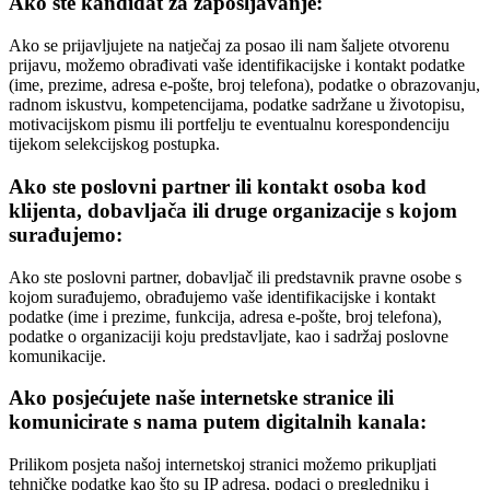
Ako ste kandidat za zapošljavanje:
Ako se prijavljujete na natječaj za posao ili nam šaljete otvorenu
prijavu, možemo obrađivati vaše identifikacijske i kontakt podatke
(ime, prezime, adresa e-pošte, broj telefona), podatke o obrazovanju,
radnom iskustvu, kompetencijama, podatke sadržane u životopisu,
motivacijskom pismu ili portfelju te eventualnu korespondenciju
tijekom selekcijskog postupka.
Ako ste poslovni partner ili kontakt osoba kod
klijenta, dobavljača ili druge organizacije s kojom
surađujemo:
Ako ste poslovni partner, dobavljač ili predstavnik pravne osobe s
kojom surađujemo, obrađujemo vaše identifikacijske i kontakt
podatke (ime i prezime, funkcija, adresa e-pošte, broj telefona),
podatke o organizaciji koju predstavljate, kao i sadržaj poslovne
komunikacije.
Ako posjećujete naše internetske stranice ili
komunicirate s nama putem digitalnih kanala:
Prilikom posjeta našoj internetskoj stranici možemo prikupljati
tehničke podatke kao što su IP adresa, podaci o pregledniku i