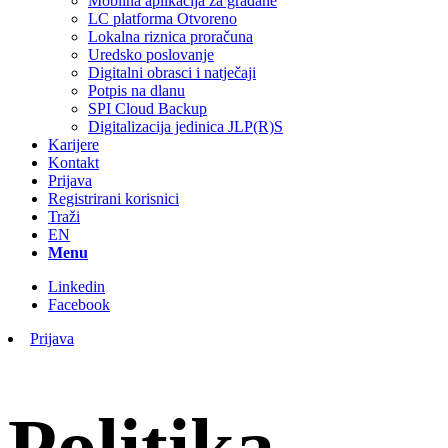
Mobilna aplikacija za građane
LC platforma Otvoreno
Lokalna riznica proračuna
Uredsko poslovanje
Digitalni obrasci i natječaji
Potpis na dlanu
SPI Cloud Backup
Digitalizacija jedinica JLP(R)S
Karijere
Kontakt
Prijava
Registrirani korisnici
Traži
EN
Menu
Linkedin
Facebook
Prijava
Politika