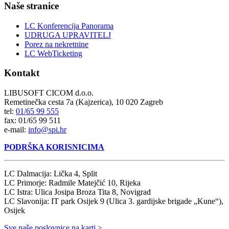
Naše stranice
LC Konferencija Panorama
UDRUGA UPRAVITELJ
Porez na nekretnine
LC WebTicketing
Kontakt
LIBUSOFT CICOM d.o.o.
Remetinečka cesta 7a (Kajzerica), 10 020 Zagreb
tel:
01/65 99 555
fax: 01/65 99 511
e-mail:
info@spi.hr
PODRŠKA KORISNICIMA
LC Dalmacija: Lička 4, Split
LC Primorje: Radmile Matejčić 10, Rijeka
LC Istra: Ulica Josipa Broza Tita 8, Novigrad
LC Slavonija: IT park Osijek 9 (Ulica 3. gardijske brigade „Kune“),
Osijek
Sve naše poslovnice na karti >