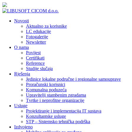
Novosti
Aktualno za korisnike
LC edukacije
Fotogalerije
Newsletter
O nama
Povijest
Certifikati
Reference
Studije slučaja
Rješenja
Jedinice lokalne područne i regionalne samouprave
Proračunski korisnici
Komunalna poduzeća
Upravitelji stambenim zgradama
Tvrtke i neprofitne organizacije
Usluge
Projektiranje i implementacija IT sustava
Konzultantske usluge
STP – Sistemsko tehnička podrška
Izdvojeno