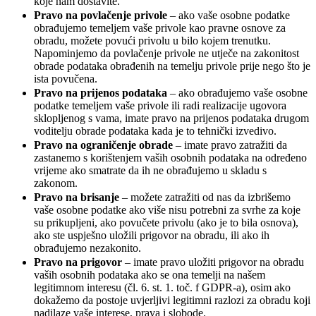
koje nam dostavite.
Pravo na povlačenje privole
– ako vaše osobne podatke
obrađujemo temeljem vaše privole kao pravne osnove za
obradu, možete povući privolu u bilo kojem trenutku.
Napominjemo da povlačenje privole ne utječe na zakonitost
obrade podataka obrađenih na temelju privole prije nego što je
ista povučena.
Pravo na prijenos podataka
– ako obrađujemo vaše osobne
podatke temeljem vaše privole ili radi realizacije ugovora
sklopljenog s vama, imate pravo na prijenos podataka drugom
voditelju obrade podataka kada je to tehnički izvedivo.
Pravo na ograničenje obrade
– imate pravo zatražiti da
zastanemo s korištenjem vaših osobnih podataka na određeno
vrijeme ako smatrate da ih ne obrađujemo u skladu s
zakonom.
Pravo na brisanje
– možete zatražiti od nas da izbrišemo
vaše osobne podatke ako više nisu potrebni za svrhe za koje
su prikupljeni, ako povučete privolu (ako je to bila osnova),
ako ste uspješno uložili prigovor na obradu, ili ako ih
obrađujemo nezakonito.
Pravo na prigovor
– imate pravo uložiti prigovor na obradu
vaših osobnih podataka ako se ona temelji na našem
legitimnom interesu (čl. 6. st. 1. toč. f GDPR-a), osim ako
dokažemo da postoje uvjerljivi legitimni razlozi za obradu koji
nadilaze vaše interese, prava i slobode.