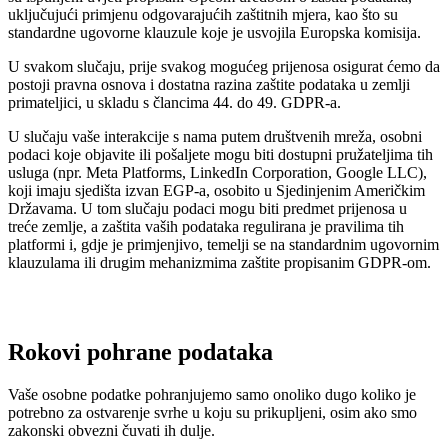
uključujući primjenu odgovarajućih zaštitnih mjera, kao što su
standardne ugovorne klauzule koje je usvojila Europska komisija.
U svakom slučaju, prije svakog mogućeg prijenosa osigurat ćemo da
postoji pravna osnova i dostatna razina zaštite podataka u zemlji
primateljici, u skladu s člancima 44. do 49. GDPR-a.
U slučaju vaše interakcije s nama putem društvenih mreža, osobni
podaci koje objavite ili pošaljete mogu biti dostupni pružateljima tih
usluga (npr. Meta Platforms, LinkedIn Corporation, Google LLC),
koji imaju sjedišta izvan EGP-a, osobito u Sjedinjenim Američkim
Državama. U tom slučaju podaci mogu biti predmet prijenosa u
treće zemlje, a zaštita vaših podataka regulirana je pravilima tih
platformi i, gdje je primjenjivo, temelji se na standardnim ugovornim
klauzulama ili drugim mehanizmima zaštite propisanim GDPR-om.
Rokovi pohrane podataka
Vaše osobne podatke pohranjujemo samo onoliko dugo koliko je
potrebno za ostvarenje svrhe u koju su prikupljeni, osim ako smo
zakonski obvezni čuvati ih dulje.