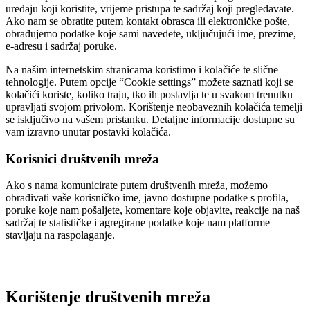
uređaju koji koristite, vrijeme pristupa te sadržaj koji pregledavate.
Ako nam se obratite putem kontakt obrasca ili elektroničke pošte,
obrađujemo podatke koje sami navedete, uključujući ime, prezime,
e-adresu i sadržaj poruke.
Na našim internetskim stranicama koristimo i kolačiće te slične
tehnologije. Putem opcije “Cookie settings” možete saznati koji se
kolačići koriste, koliko traju, tko ih postavlja te u svakom trenutku
upravljati svojom privolom. Korištenje neobaveznih kolačića temelji
se isključivo na vašem pristanku. Detaljne informacije dostupne su
vam izravno unutar postavki kolačića.
Korisnici društvenih mreža
Ako s nama komunicirate putem društvenih mreža, možemo
obrađivati vaše korisničko ime, javno dostupne podatke s profila,
poruke koje nam pošaljete, komentare koje objavite, reakcije na naš
sadržaj te statističke i agregirane podatke koje nam platforme
stavljaju na raspolaganje.
Korištenje društvenih mreža