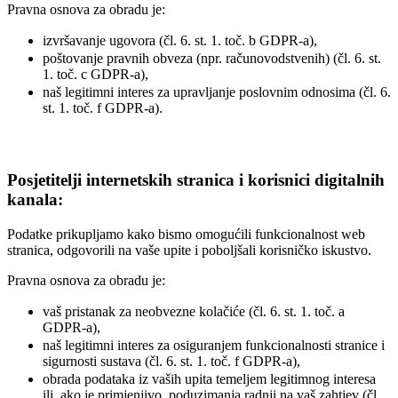
Pravna osnova za obradu je:
izvršavanje ugovora (čl. 6. st. 1. toč. b GDPR-a),
poštovanje pravnih obveza (npr. računovodstvenih) (čl. 6. st.
1. toč. c GDPR-a),
naš legitimni interes za upravljanje poslovnim odnosima (čl. 6.
st. 1. toč. f GDPR-a).
Posjetitelji internetskih stranica i korisnici digitalnih
kanala:
Podatke prikupljamo kako bismo omogućili funkcionalnost web
stranica, odgovorili na vaše upite i poboljšali korisničko iskustvo.
Pravna osnova za obradu je:
vaš pristanak za neobvezne kolačiće (čl. 6. st. 1. toč. a
GDPR-a),
naš legitimni interes za osiguranjem funkcionalnosti stranice i
sigurnosti sustava (čl. 6. st. 1. toč. f GDPR-a),
obrada podataka iz vaših upita temeljem legitimnog interesa
ili, ako je primjenjivo, poduzimanja radnji na vaš zahtjev (čl.