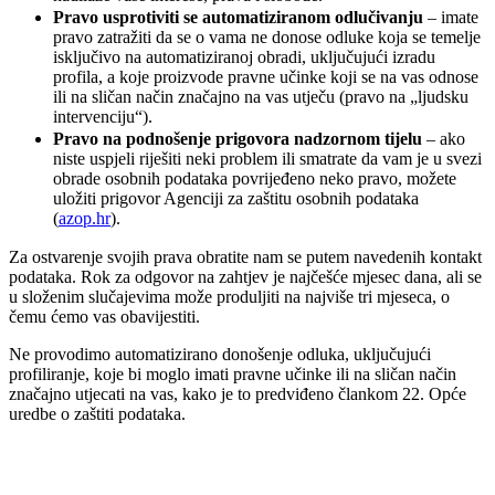
Pravo usprotiviti se automatiziranom odlučivanju
– imate
pravo zatražiti da se o vama ne donose odluke koja se temelje
isključivo na automatiziranoj obradi, uključujući izradu
profila, a koje proizvode pravne učinke koji se na vas odnose
ili na sličan način značajno na vas utječu (pravo na „ljudsku
intervenciju“).
Pravo na podnošenje prigovora nadzornom tijelu
– ako
niste uspjeli riješiti neki problem ili smatrate da vam je u svezi
obrade osobnih podataka povrijeđeno neko pravo, možete
uložiti prigovor Agenciji za zaštitu osobnih podataka
(
azop.hr
).
Za ostvarenje svojih prava obratite nam se putem navedenih kontakt
podataka. Rok za odgovor na zahtjev je najčešće mjesec dana, ali se
u složenim slučajevima može produljiti na najviše tri mjeseca, o
čemu ćemo vas obavijestiti.
Ne provodimo automatizirano donošenje odluka, uključujući
profiliranje, koje bi moglo imati pravne učinke ili na sličan način
značajno utjecati na vas, kako je to predviđeno člankom 22. Opće
uredbe o zaštiti podataka.