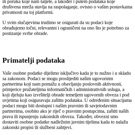
ili poruka koje nam šaljete, a također i putem podataka koje
društvena mreža stavlja na raspolaganje, ovisno o vašim postavkama
privatnosti na toj platformi.
U svim slučajevima trudimo se osigurati da su podaci koje
obrađujemo točni, relevantni i ograničeni na ono što je potrebno za
postizanje svrhe obrade.
Primatelji podataka
Vaše osobne podatke dijelimo isključivo kada je to nužno i u skladu
sa zakonom. Podaci se mogu proslijediti našim ugovornim
partnerima koji nam pomažu u obavljanju poslovnih aktivnosti,
primjerice pružateljima informatičkih i administrativnih usluga, a
koji djeluju kao izvršitelji obrade temeljem ugovornih obveza i pod
uvjetima koji osiguravaju zaštitu podataka. U određenim situacijama
podaci mogu biti dostupni i našim pravnim ili savjetodavnim
partnerima, osobito ako je riječ o pravnim postupcima, zaštiti naših
prava ili ispunjenju zakonskih obveza. Također, obvezni smo
dostaviti osobne podatke nadležnim javnim tijelima kada to nalažu
zakonski propisi ili službeni zahtjevi.