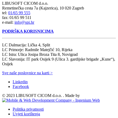
LIBUSOFT CICOM d.o.o.
Remetinečka cesta 7a (Kajzerica), 10 020 Zagreb
tel:
01/65 99 555
fax: 01/65 99 511
e-mail:
info@spi.hr
PODRŠKA KORISNICIMA
LC Dalmacija: Lička 4, Split
LC Primorje: Radmile Matejčić 10, Rijeka
LC Istra: Ulica Josipa Broza Tita 8, Novigrad
LC Slavonija: IT park Osijek 9 (Ulica 3. gardijske brigade „Kune“),
Osijek
Sve naše poslovnice na karti >
Linkedin
Facebook
© 2023 LIBUSOFT CICOM d.o.o. . Made by
Politika privatnosti
Uvjeti korištenja