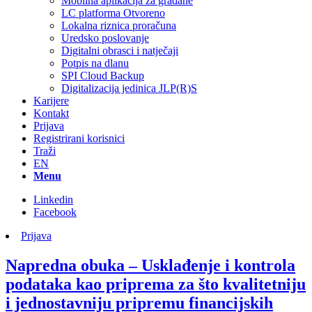
Mobilna aplikacija za građane
LC platforma Otvoreno
Lokalna riznica proračuna
Uredsko poslovanje
Digitalni obrasci i natječaji
Potpis na dlanu
SPI Cloud Backup
Digitalizacija jedinica JLP(R)S
Karijere
Kontakt
Prijava
Registrirani korisnici
Traži
EN
Menu
Linkedin
Facebook
Prijava
Napredna obuka – Usklađenje i kontrola
podataka kao priprema za što kvalitetniju
i jednostavniju pripremu financijskih