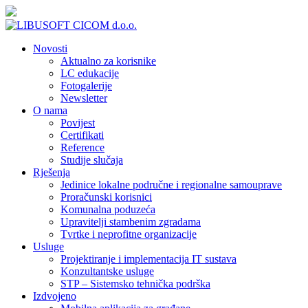
Novosti
Aktualno za korisnike
LC edukacije
Fotogalerije
Newsletter
O nama
Povijest
Certifikati
Reference
Studije slučaja
Rješenja
Jedinice lokalne područne i regionalne samouprave
Proračunski korisnici
Komunalna poduzeća
Upravitelji stambenim zgradama
Tvrtke i neprofitne organizacije
Usluge
Projektiranje i implementacija IT sustava
Konzultantske usluge
STP – Sistemsko tehnička podrška
Izdvojeno