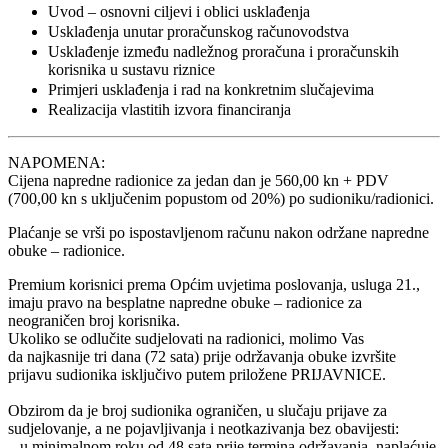
Uvod – osnovni ciljevi i oblici usklađenja
Usklađenja unutar proračunskog računovodstva
Usklađenje između nadležnog proračuna i proračunskih
korisnika u sustavu riznice
Primjeri usklađenja i rad na konkretnim slučajevima
Realizacija vlastitih izvora financiranja
NAPOMENA:
Cijena napredne radionice za jedan dan je 560,00 kn + PDV
(700,00 kn s uključenim popustom od 20%) po sudioniku/radionici.
Plaćanje se vrši po ispostavljenom računu nakon održane napredne
obuke – radionice.
Premium korisnici prema Općim uvjetima poslovanja, usluga 21.,
imaju pravo na besplatne napredne obuke – radionice za
neograničen broj korisnika.
Ukoliko se odlučite sudjelovati na radionici, molimo Vas
da najkasnije tri dana (72 sata) prije održavanja obuke izvršite
prijavu sudionika isključivo putem priložene PRIJAVNICE.
Obzirom da je broj sudionika ograničen, u slučaju prijave za
sudjelovanje, a ne pojavljivanja i neotkazivanja bez obavijesti:
– u minimalnom roku od 48 sata prije termina održavanja, naplaćuje