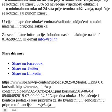
se kotizacija u iznosu 50% od navedene vrijednosti edukacije
– u minimalnom roku od 24 sata prije termina održavanja, naplaćuje
se kotizacija u punom iznosu.
U cijenu napredne obuke/seminara/radionice uključeni su radni
materijali i prigodna zakuska.
Za sve dodatne informacije slobodno nas kontaktirajte na telefon
01/6599-555 ili e-mail
info@spi.hr
.
Share this entry
Share on Facebook
Share on Twitter
Share on Linkedin
https://www.spi.hr/wp-content/uploads/2025/02/logoLC.png
0
0
korisnik
https://www.spi.hr/wp-
content/uploads/2025/02/logoLC.png
korisnik
2019-06-04
09:00:09
2019-07-09 09:24:52
Napredna obuka - Usklađenje i
kontrola podataka kao priprema za što kvalitetniju i jednostavniju
pripremu financijskih izvještaja