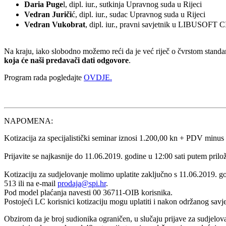
Daria Puge
l, dipl. iur., sutkinja Upravnog suda u Rijeci
Vedran Juriči
ć, dipl. iur., sudac Upravnog suda u Rijeci
Vedran Vukobrat
, dipl. iur., pravni savjetnik u LIBUSOFT
Na kraju, iako slobodno možemo reći da je već riječ o čvrstom standa
koja će naši predavači dati odgovore
.
Program rada pogledajte
OVDJE.
NAPOMENA:
Kotizacija za specijalistički seminar iznosi 1.200,00 kn + PDV min
Prijavite se najkasnije do 11.06.2019. godine u 12:00 sati putem pril
Kotizaciju za sudjelovanje molimo uplatite zaključno s 11.06.201
513 ili na e-mail
prodaja@spi.hr
.
Pod model plaćanja navesti 00 36711-OIB korisnika.
Postojeći LC korisnici kotizaciju mogu uplatiti i nakon održanog savj
Obzirom da je broj sudionika ograničen, u slučaju prijave za sudjelovan