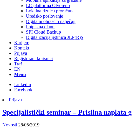
Mobilna aplikacija za građane
LC platforma Otvoreno
Lokalna riznica proračuna
Uredsko poslovanje
Digitalni obrasci i natječaji
Potpis na dlanu
SPI Cloud Backup
Digitalizacija jedinica JLP(R)S
Karijere
Kontakt
Prijava
Registrirani korisnici
Traži
EN
Menu
Linkedin
Facebook
Prijava
Specijalistički seminar – Prisilna naplata 
Novosti
28/05/2019