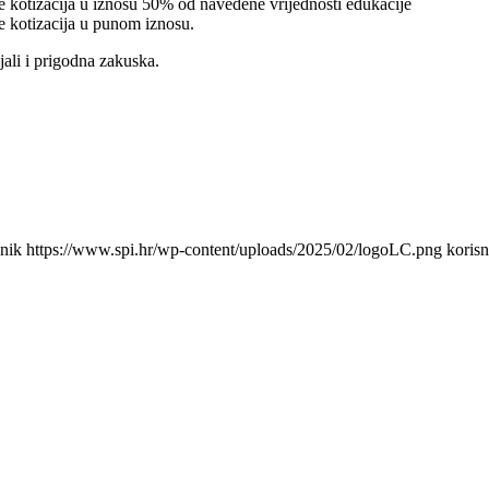
e kotizacija u iznosu 50% od navedene vrijednosti edukacije
e kotizacija u punom iznosu.
ali i prigodna zakuska.
snik
https://www.spi.hr/wp-content/uploads/2025/02/logoLC.png
korisn