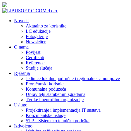
Novosti
Aktualno za korisnike
LC edukacije
Fotogalerije
Newsletter
O nama
Povijest
Certifikati
Reference
Studije slučaja
Rješenja
Jedinice lokalne područne i regionalne samouprave
Proračunski korisnici
Komunalna poduzeća
Upravitelji stambenim zgradama
Tvrtke i neprofitne organizacije
Usluge
Projektiranje i implementacija IT sustava
Konzultantske usluge
STP – Sistemsko tehnička podrška
Izdvojeno