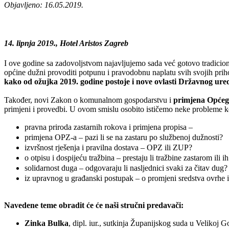
Objavljeno: 16.05.2019.
14. lipnja 2019., Hotel Aristos Zagreb
I ove godine sa zadovoljstvom najavljujemo sada već gotovo tradicio
općine dužni provoditi potpunu i pravodobnu naplatu svih svojih prih
kako od ožujka 2019. godine postoje i nove ovlasti Državnog ured
Također, novi Zakon o komunalnom gospodarstvu i
primjena Općeg
primjeni i provedbi. U ovom smislu osobito ističemo neke probleme koj
pravna priroda zastarnih rokova i primjena propisa –
primjena OPZ-a – pazi li se na zastaru po službenoj dužnosti?
izvršnost rješenja i pravilna dostava – OPZ ili ZUP?
o otpisu i dospijeću tražbina – prestaju li tražbine zastarom ili i
solidarnost duga – odgovaraju li nasljednici svaki za čitav dug?
iz upravnog u građanski postupak – o promjeni sredstva ovrhe i
Navedene teme obradit će će naši stručni predavači:
Zinka Bulka
, dipl. iur., sutkinja Županijskog suda u Velikoj Go