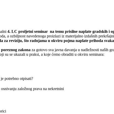
nalni
4. LC proljetni seminar na temu prisilne naplate gradskih i 
oda, a ozbiljnost navedenoga proizlazi iz materijalno izdašnih prekrša
a za reviziju, što radnjama u okviru pojma naplate prihoda svakak
 poreznog zakona
za gotovo sva javna davanja u nadležnosti naših gra
i su se ukazali u praksi, a koje ćemo obraditi u okviru seminara:
h je potrebno otpisati?
 osnivanju založnog prava na nekretnini
rici