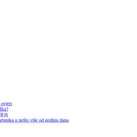
ovjeri
rška?
(R)S
nika u nešto više od godinu dana