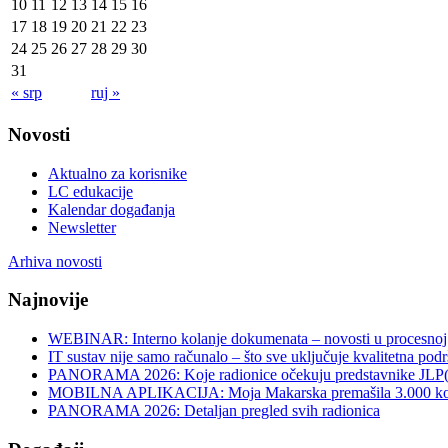
10
11
12
13
14
15
16
17
18
19
20
21
22
23
24
25
26
27
28
29
30
31
« srp
ruj »
Novosti
Aktualno za korisnike
LC edukacije
Kalendar događanja
Newsletter
Arhiva novosti
Najnovije
WEBINAR: Interno kolanje dokumenata – novosti u procesnoj 
IT sustav nije samo računalo – što sve uključuje kvalitetna pod
PANORAMA 2026: Koje radionice očekuju predstavnike JLP
MOBILNA APLIKACIJA: Moja Makarska premašila 3.000 koris
PANORAMA 2026: Detaljan pregled svih radionica