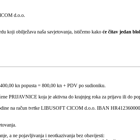
 CICOM d.o.o.
rdu koji obilježava naša savjetovanja, ističemo kako
će čitav jedan blo
us 400,00 kn popusta = 800,00 kn + PDV po sudioniku.
ožene PRIJAVNICE koja je aktivna do krajnjeg roka za prijavu ili do po
9. godine na račun tvrtke LIBUSOFT CICOM d.o.o. IBAN HR412360000110
etovanja.
je, a ne pojavljivanja i neotkazivanja bez obavijesti: