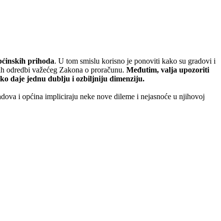
općinskih prihoda
. U tom smislu korisno je ponoviti kako su gradovi i
jnih odredbi važećeg Zakona o proračunu.
Međutim, valja upozoriti
o daje jednu dublju i ozbiljniju dimenziju.
dova i općina impliciraju neke nove dileme i nejasnoće u njihovoj