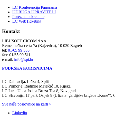
LC Konferencija Panorama
UDRUGA UPRAVITELJ
Porez na nekretnine
LC WebTicketing
Kontakt
LIBUSOFT CICOM d.o.o.
Remetinečka cesta 7a (Kajzerica), 10 020 Zagreb
tel:
01/65 99 555
fax: 01/65 99 511
e-mail:
info@spi.hr
PODRŠKA KORISNICIMA
LC Dalmacija: Lička 4, Split
LC Primorje: Radmile Matejčić 10, Rijeka
LC Istra: Ulica Josipa Broza Tita 8, Novigrad
LC Slavonija: IT park Osijek 9 (Ulica 3. gardijske brigade „Kune“), 
Sve naše poslovnice na karti >
Linkedin