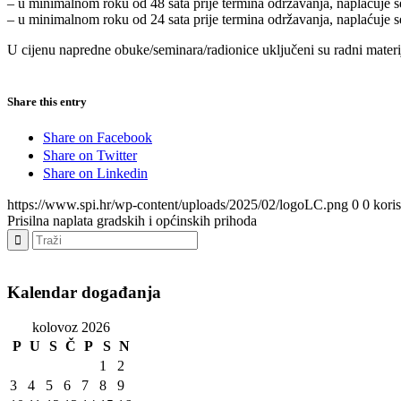
– u minimalnom roku od 48 sata prije termina održavanja, naplaćuje s
– u minimalnom roku od 24 sata prije termina održavanja, naplaćuje s
U cijenu napredne obuke/seminara/radionice uključeni su radni materij
Share this entry
Share on Facebook
Share on Twitter
Share on Linkedin
https://www.spi.hr/wp-content/uploads/2025/02/logoLC.png
0
0
kori
Prisilna naplata gradskih i općinskih prihoda
Kalendar događanja
kolovoz 2026
P
U
S
Č
P
S
N
1
2
3
4
5
6
7
8
9