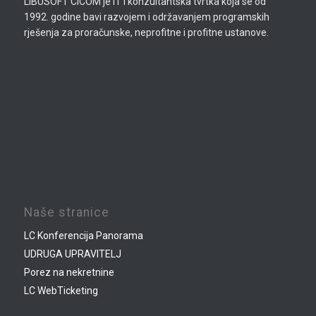
LIBUSOFT CICOM je IT i konzultantska tvrtka koja se od
1992. godine bavi razvojem i održavanjem programskih
rješenja za proračunske, neprofitne i profitne ustanove.
Naše stranice
LC Konferencija Panorama
UDRUGA UPRAVITELJ
Porez na nekretnine
LC WebTicketing