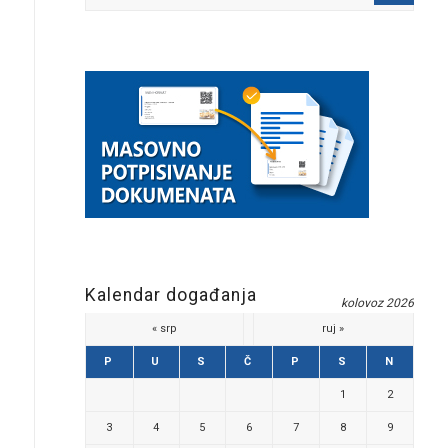
Kalendar događanja
kolovoz 2026
« srp
ruj »
P
U
S
Č
P
S
N
1
2
3
4
5
6
7
8
9