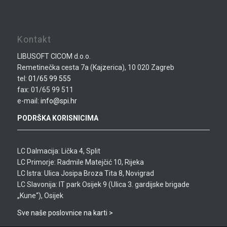
Kontakt
LIBUSOFT CICOM d.o.o.
Remetinečka cesta 7a (Kajzerica), 10 020 Zagreb
tel:
01/65 99 555
fax: 01/65 99 511
e-mail:
info@spi.hr
PODRŠKA KORISNICIMA
LC Dalmacija: Lička 4, Split
LC Primorje: Radmile Matejčić 10, Rijeka
LC Istra: Ulica Josipa Broza Tita 8, Novigrad
LC Slavonija: IT park Osijek 9 (Ulica 3. gardijske brigade
„Kune“), Osijek
Sve naše poslovnice na karti >