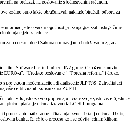
premili na prelazak na poslovanje s jedinstvenim računom.
od ove godine puno lakše obračunavali naknade biračkih odbora za
žne informacije te otvara mogućnost pružanja gradskih usluga čime
ioniranja cijele zajednice.
oreza na nekretnine i Zakona o upravljanju i održavanju zgrada.
ellation Software Inc. te Juniper i IN2 grupe. Osnaženi s novim
enje EURO-a”, “Uredsko poslovanje”, “Porezna reforma” i drugo.
 projektom modernizacije i digitalizacije JLP(R)S. Zahvaljujući
jviše certificiranih korisnika na ZUP IT.
, ali i vrlo jednostavno pripremaju i vode svoje sjednice. e-Sjednice
nu ploču i plaćanje računa izravno iz LC SPI programa.
 proces automatiziranog učitavanja izvoda i stanja računa. Uz to,
oslovnu banku. Riječ je o procesu koji se odvija jednim klikom,