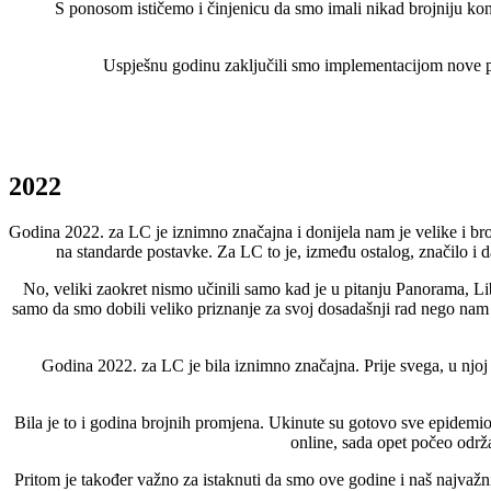
S ponosom ističemo i činjenicu da smo imali nikad brojniju kon
Uspješnu godinu zaključili smo implementacijom nove po
2022
Godina 2022. za LC je iznimno značajna i donijela nam je velike i broj
na standarde postavke. Za LC to je, između ostalog, značilo i 
No, veliki zaokret nismo učinili samo kad je u pitanju Panorama, Li
samo da smo dobili veliko priznanje za svoj dosadašnji rad nego nam je
Godina 2022. za LC je bila iznimno značajna. Prije svega, u njoj 
Bila je to i godina brojnih promjena. Ukinute su gotovo sve epidemio
online, sada opet počeo održa
Pritom je također važno za istaknuti da smo ove godine i naš najvaž