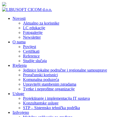
Novosti
Aktualno za korisnike
LC edukacije
Fotogalerije
Newsletter
O nama
Povijest
Certifikati
Reference
Studije slučaja
Rješenja
Jedinice lokalne područne i regionalne samouprave
Proračunski korisnici
Komunalna poduzeća
Upravitelji stambenim zgradama
Tvrtke i neprofitne organizacije
Usluge
Projektiranje i implementacija IT sustava
Konzultantske usluge
STP – Sistemsko tehnička podrška
Izdvojeno