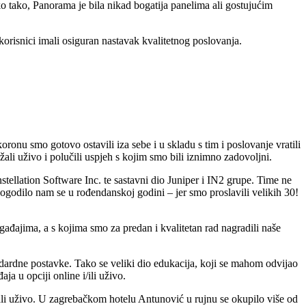
o tako, Panorama je bila nikad bogatija panelima ali gostujućim
risnici imali osiguran nastavak kvalitetnog poslovanja.
ronu smo gotovo ostavili iza sebe i u skladu s tim i poslovanje vratili
li uživo i polučili uspjeh s kojim smo bili iznimno zadovoljni.
tellation Software Inc. te sastavni dio Juniper i IN2 grupe. Time ne
 dogodilo nam se u rođendanskoj godini – jer smo proslavili velikih 30!
gađajima, a s kojima smo za predan i kvalitetan rad nagradili naše
ndardne postavke. Tako se veliki dio edukacija, koji se mahom odvijao
a u opciji online i/ili uživo.
ali uživo. U zagrebačkom hotelu Antunović u rujnu se okupilo više od