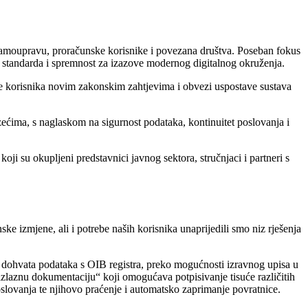
u samoupravu, proračunske korisnike i povezana društva. Poseban fokus
ih standarda i spremnost za izazove modernog digitalnog okruženja.
je korisnika novim zakonskim zahtjevima i obvezi uspostave sustava
ećima, s naglaskom na sigurnost podataka, kontinuitet poslovanja i
i su okupljeni predstavnici javnog sektora, stručnjaci i partneri s
ske izmjene, ali i potrebe naših korisnika unaprijedili smo niz rješenja
d dohvata podataka s OIB registra, preko mogućnosti izravnog upisa u
izlaznu dokumentaciju“ koji omogućava potpisivanje tisuće različitih
ovanja te njihovo praćenje i automatsko zaprimanje povratnice.