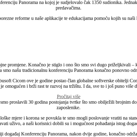
ferenciju Panorama na kojoj je sudjelovalo čak 1350 sudionika. Jednak
predavačima.
rezne reforme u naše aplikacije te edukacijama pomoću kojih su naši ko
ne promjene. Konačno je stiglo i ono što smo svi dugo priželjkivali – ko
da smo našu tradicionalnu konferenciju Panorama konačno ponovno održa
busoft Cicom ove je godine postao član globalne softverske obitelji Cons
 omogućen i brži rast te razvoj na tržištu. I da, sve to i još puno više
Pročitaj više
smo proslavili 30 godina postojanja tvrtke što smo obilježili brojnim do
zaposlenike.
loške mjere i korona se povukla te smo mogli poslovanje vratiti na sta
vati uživo, a naši korisnici dobili su i mogućnost pohađanja istog događaj
niji događaj Konferenciju Panorama, nakon dvije godine, konačno održ