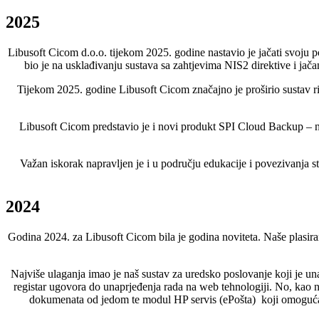
2025
Libusoft Cicom d.o.o. tijekom 2025. godine nastavio je jačati svoju 
bio je na usklađivanju sustava sa zahtjevima NIS2 direktive i jač
Tijekom 2025. godine Libusoft Cicom značajno je proširio sustav r
Libusoft Cicom predstavio je i novi produkt SPI Cloud Backup – na
Važan iskorak napravljen je i u području edukacije i povezivanja s
2024
Godina 2024. za Libusoft Cicom bila je godina noviteta. Naše plasiranja
Najviše ulaganja imao je naš sustav za uredsko poslovanje koji je u
registar ugovora do unaprjeđenja rada na web tehnologiji. No, kao n
dokumenata od jedom te modul HP servis (ePošta) koji omogućav