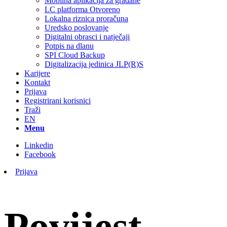
Mobilna aplikacija za građane
LC platforma Otvoreno
Lokalna riznica proračuna
Uredsko poslovanje
Digitalni obrasci i natječaji
Potpis na dlanu
SPI Cloud Backup
Digitalizacija jedinica JLP(R)S
Karijere
Kontakt
Prijava
Registrirani korisnici
Traži
EN
Menu
Linkedin
Facebook
Prijava
Povijest