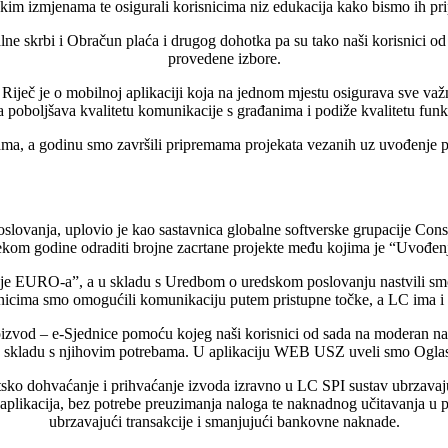
im izmjenama te osigurali korisnicima niz edukacija kako bismo ih pri
lne skrbi i Obračun plaća i drugog dohotka pa su tako naši korisnici 
provedene izbore.
. Riječ je o mobilnoj aplikaciji koja na jednom mjestu osigurava sve va
a poboljšava kvalitetu komunikacije s građanima i podiže kvalitetu funkc
rama, a godinu smo završili pripremama projekata vezanih uz uvođenje p
lovanja, uplovio je kao sastavnica globalne softverske grupacije Const
tijekom godine odraditi brojne zacrtane projekte među kojima je “Uvođ
 EURO-a”, a u skladu s Uredbom o uredskom poslovanju nastvili smo s
icima smo omogućili komunikaciju putem pristupne točke, a LC ima i na
izvod – e-Sjednice pomoću kojeg naši korisnici od sada na moderan način
i u skladu s njihovim potrebama. U aplikaciju WEB USZ uveli smo Oglas
ko dohvaćanje i prihvaćanje izvoda izravno u LC SPI sustav ubrzavajući
aplikacija, bez potrebe preuzimanja naloga te naknadnog učitavanja u p
ubrzavajući transakcije i smanjujući bankovne naknade.