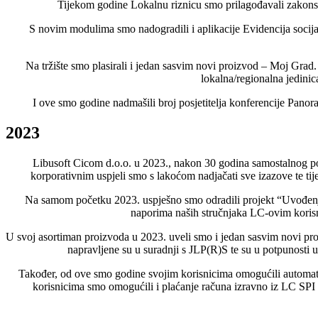
Tijekom godine Lokalnu riznicu smo prilagođavali zakonsk
S novim modulima smo nadogradili i aplikacije Evidencija socija
Na tržište smo plasirali i jedan sasvim novi proizvod – Moj Grad
lokalna/regionalna jedinic
I ove smo godine nadmašili broj posjetitelja konferencije Pano
2023
Libusoft Cicom d.o.o. u 2023., nakon 30 godina samostalnog pos
korporativnim uspjeli smo s lakoćom nadjačati sve izazove te 
Na samom početku 2023. uspješno smo odradili projekt “Uvođenje
naporima naših stručnjaka LC-ovim korisn
U svoj asortiman proizvoda u 2023. uveli smo i jedan sasvim novi pro
napravljene su u suradnji s JLP(R)S te su u potpunost
Također, od ove smo godine svojim korisnicima omogućili automats
korisnicima smo omogućili i plaćanje računa izravno iz LC SPI 