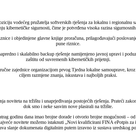
poziciju vodećeg pružatelja softverskih rješenja za lokalnu i regionaln
anju kibernetičke sigurnosti, čime je potvrđena visoka razina sigurnosn
iznice i objedinjene glavne knjige proračuna, prilagođavajući poslovan
pune riznice.
predno i skalabilno backup rješenje namijenjeno javnoj upravi i poduz
zaštitu od suvremenih kibernetičkih prijetnji.
tručne zajednice organizacijom prvog Tjedna lokalne samouprave, kroz koj
ciljem razmjene znanja, iskustava i najboljih praksi.
 noviteta na tržištu i unaprjeđivanja postojećih rješenja. Prateći zakon
dok smo i neke sasvim nove plasirali na tržište.
natrag godinu dana imao brojne dorade i otvorio brojne mogućnosti – o
ajveće novitete možemo istaknuti „Novi kvalificirani FINA ePotpis za 
a slanje dokumenata digitalnim putem izravno iz sustava uredskog posl