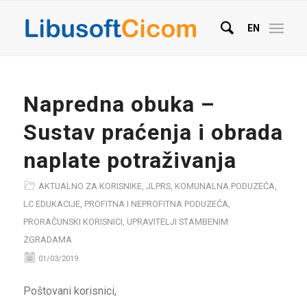
EN
Napredna obuka –
Sustav praćenja i obrada
naplate potraživanja
AKTUALNO ZA KORISNIKE
,
JLPRS
,
KOMUNALNA PODUZEĆA
,
LC EDUKACIJE
,
PROFITNA I NEPROFITNA PODUZEĆA
,
PRORAČUNSKI KORISNICI
,
UPRAVITELJI STAMBENIM
ZGRADAMA
01/03/2019
Poštovani korisnici,