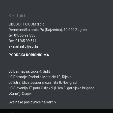
Kontakt
LIBUSOFT CICOM d.o.o.
Remetinečka cesta 7a (Kajzerica), 10 020 Zagreb
tel:
01/65 99 555
fax: 01/65 99 511
e-mail:
info@spi.hr
PODRŠKA KORISNICIMA
LC Dalmacija: Lička 4, Split
LC Primorje: Radmile Matejčić 10, Rijeka
LC Istra: Ulica Josipa Broza Tita 8, Novigrad
LC Slavonija: IT park Osijek 9 (Ulica 3. gardijske brigade
„Kune“), Osijek
Sve naše poslovnice na karti >