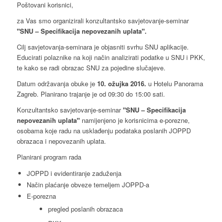
Poštovani korisnici,
za Vas smo organizirali konzultantsko savjetovanje-seminar
"SNU – Specifikacija nepovezanih uplata".
Cilj savjetovanja-seminara je objasniti svrhu SNU aplikacije.
Educirati polaznike na koji način analizirati podatke u SNU i PKK,
te kako se radi obrazac SNU za pojedine slučajeve.
Datum održavanja obuke je
10. ožujka 2016.
u Hotelu Panorama
Zagreb. Planirano trajanje je od 09:30 do 15:00 sati.
Konzultantsko savjetovanje-seminar
"SNU – Specifikacija
nepovezanih uplata"
namijenjeno je korisnicima e-porezne,
osobama koje radu na usklađenju podataka poslanih JOPPD
obrazaca i nepovezanih uplata.
Planirani program rada
JOPPD i evidentiranje zaduženja
Način plaćanje obveze temeljem JOPPD-a
E-porezna
pregled poslanih obrazaca