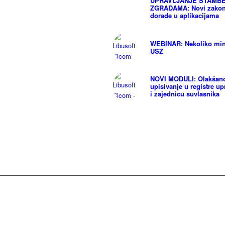
UPRAVLJANJE STAMB
ZGRADAMA: Novi zakon
dorade u aplikacijama
WEBINAR: Nekoliko min
USZ
NOVI MODULI: Olakšan
upisivanje u registre upr
i zajednicu suvlasnika