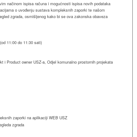
novim načinom ispisa računa i mogućnosti ispisa novih podataka
ormacijama o uvođenju sustava kompleksnih zaporki te našom
pregled zgrada, osmišljenog kako bi se ova zakonska obaveza
(od 11:00 do 11:30 sati)
ekt i Product owner USZ-a, Odjel komunalno prostornih projekata
eksnih zaporki na aplikaciji WEB USZ
regleda zgrada