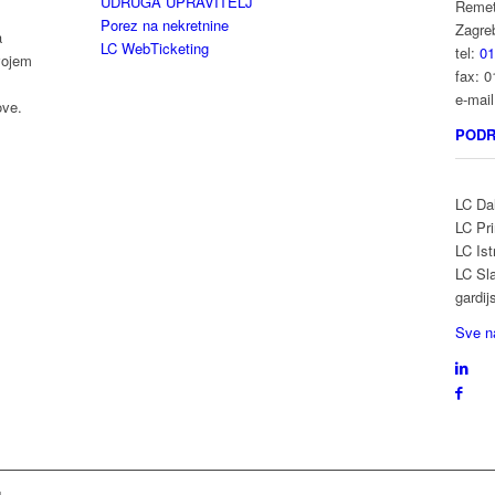
UDRUGA UPRAVITELJ
Remet
Porez na nekretnine
Zagre
a
LC WebTicketing
tel:
01
vojem
fax: 0
e-mai
ove.
PODR
LC Dal
LC Pri
LC Ist
LC Sla
gardij
Sve n