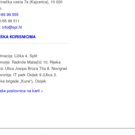
inečka cesta 7a (Kajzerica), 10 020
b
/65 99 555
1/65 99 511
l:
info@spi.hr
ŠKA KORISNICIMA
macija: Lička 4, Split
morje: Radmile Matejčić 10, Rijeka
ra: Ulica Josipa Broza Tita 8, Novigrad
vonija: IT park Osijek 9 (Ulica 3.
ske brigade „Kune“), Osijek
aše poslovnice na karti >