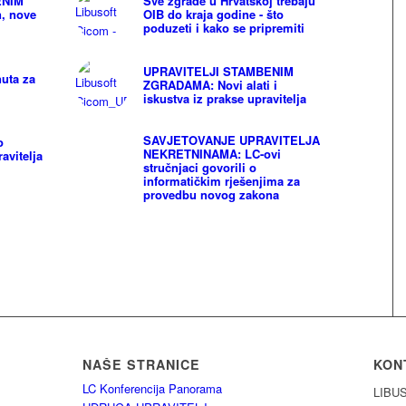
ENIM
Sve zgrade u Hrvatskoj trebaju
, nove
OIB do kraja godine - što
poduzeti i kako se pripremiti
UPRAVITELJI STAMBENIM
uta za
ZGRADAMA: Novi alati i
iskustva iz prakse upravitelja
SAVJETOVANJE UPRAVITELJA
o
NEKRETNINAMA: LC-ovi
avitelja
stručnjaci govorili o
informatičkim rješenjima za
provedbu novog zakona
NAŠE STRANICE
KON
LC Konferencija Panorama
LIBUS