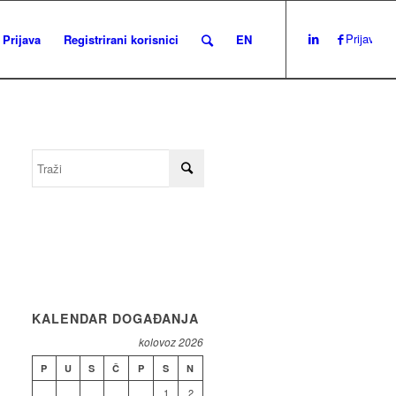
Prijava
Prijava
Registrirani korisnici
EN
KALENDAR DOGAĐANJA
kolovoz 2026
P
U
S
Č
P
S
N
1
2