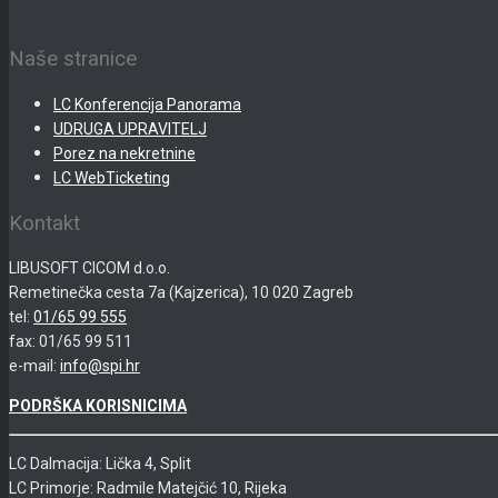
Naše stranice
LC Konferencija Panorama
UDRUGA UPRAVITELJ
Porez na nekretnine
LC WebTicketing
Kontakt
LIBUSOFT CICOM d.o.o.
Remetinečka cesta 7a (Kajzerica), 10 020 Zagreb
tel:
01/65 99 555
fax: 01/65 99 511
e-mail:
info@spi.hr
PODRŠKA KORISNICIMA
LC Dalmacija: Lička 4, Split
LC Primorje: Radmile Matejčić 10, Rijeka