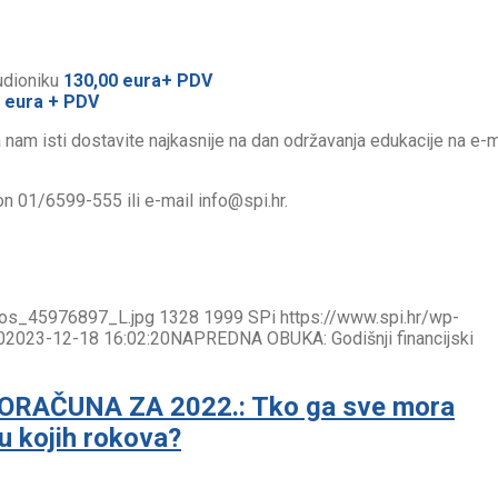
udioniku
130,00 eura+ PDV
0 eura + PDV
nam isti dostavite najkasnije na dan održavanja edukacije na e-m
on 01/6599-555 ili e-mail info@spi.hr.
tos_45976897_L.jpg
1328
1999
SPi
https://www.spi.hr/wp-
0
2023-12-18 16:02:20
NAPREDNA OBUKA: Godišnji financijski
RAČUNA ZA 2022.: Tko ga sve mora
ru kojih rokova?