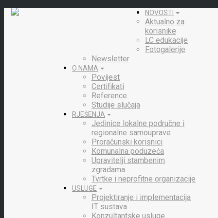
NOVOSTI
Aktualno za
korisnike
LC edukacije
Fotogalerije
Newsletter
O NAMA
Povijest
Certifikati
Reference
Studije slučaja
RJEŠENJA
Jedinice lokalne područne i
regionalne samouprave
Proračunski korisnici
Komunalna poduzeća
Upravitelji stambenim
zgradama
Tvrtke i neprofitne organizacije
USLUGE
Projektiranje i implementacija
IT sustava
Konzultantske usluge