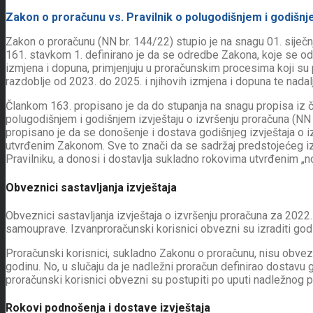
Zakon o proračunu vs. Pravilnik o polugodišnjem i godišnj
Zakon o proračunu (NN br. 144/22) stupio je na snagu 01. siječ
161. stavkom 1. definirano je da se odredbe Zakona, koje se odn
izmjena i dopuna, primjenjuju u proračunskim procesima koji su
razdoblje od 2023. do 2025. i njihovih izmjena i dopuna te nadal
Člankom 163. propisano je da do stupanja na snagu propisa iz član
polugodišnjem i godišnjem izvještaju o izvršenju proračuna (NN 
propisano je da se donošenje i dostava godišnjeg izvještaja o i
utvrđenim Zakonom. Sve to znači da se sadržaj predstojećeg iz
Pravilniku, a donosi i dostavlja sukladno rokovima utvrđenim „
Obveznici sastavljanja izvještaja
Obveznici sastavljanja izvještaja o izvršenju proračuna za 2022.
samouprave. Izvanproračunski korisnici obvezni su izraditi godiš
Proračunski korisnici, sukladno Zakonu o proračunu, nisu obvezni
godinu. No, u slučaju da je nadležni proračun definirao dostavu 
proračunski korisnici obvezni su postupiti po uputi nadležnog p
Rokovi podnošenja i dostave izvještaja