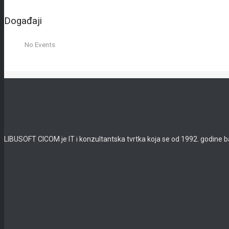
Događaji
No Events
LIBUSOFT CICOM je IT i konzultantska tvrtka koja se od 1992. godine b