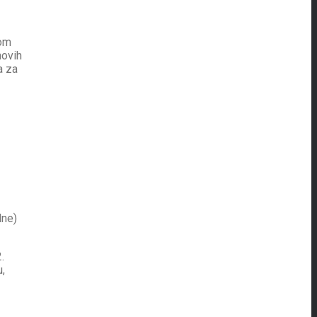
kom
hovih
a za
lne)
.
u,