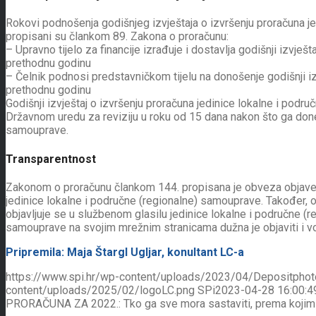
Rokovi podnošenja godišnjeg izvještaja o izvršenju proračuna j
propisani su člankom 89. Zakona o proračunu:
– Upravno tijelo za financije izrađuje i dostavlja godišnji izvješ
prethodnu godinu
– Čelnik podnosi predstavničkom tijelu na donošenje godišnji iz
prethodnu godinu
Godišnji izvještaj o izvršenju proračuna jedinice lokalne i podr
Državnom uredu za reviziju u roku od 15 dana nakon što ga done
samouprave.
Transparentnost
Zakonom o proračunu člankom 144. propisana je obveza objave 
jedinice lokalne i područne (regionalne) samouprave. Također, o
objavljuje se u službenom glasilu jedinice lokalne i područne (
samouprave na svojim mrežnim stranicama dužna je objaviti i vo
Pripremila: Maja Štargl Ugljar, konultant LC-a
https://www.spi.hr/wp-content/uploads/2023/04/Depositpho
content/uploads/2025/02/logoLC.png
SPi
2023-04-28 16:00:4
PRORAČUNA ZA 2022.: Tko ga sve mora sastaviti, prema kojim pr