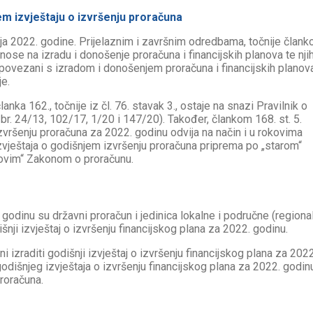
em izvještaju o izvršenju proračuna
nja 2022. godine. Prijelaznim i završnim odredbama, točnije član
ose na izradu i donošenje proračuna i financijskih planova te nji
 povezani s izradom i donošenjem proračuna i financijskih planov
je.
ka 162., točnije iz čl. 76. stavak 3., ostaje na snazi Pravilnik o
br. 24/13, 102/17, 1/20 i 147/20). Također, člankom 168. st. 5.
zvršenju proračuna za 2022. godinu odvija na način i u rokovima
vještaja o godišnjem izvršenju proračuna priprema po „starom“
novim“ Zakonom o proračunu.
 godinu su državni proračun i jedinica lokalne i područne (regiona
nji izvještaj o izvršenju financijskog plana za 2022. godinu.
 izraditi godišnji izvještaj o izvršenju financijskog plana za 2022
godišnjeg izvještaja o izvršenju financijskog plana za 2022. godin
roračuna.