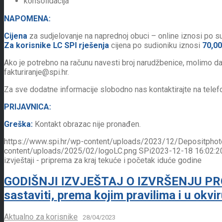
konsolidacija
NAPOMENA:
Cijena
za sudjelovanje na naprednoj obuci – online iznosi po s
Za korisnike LC SPI rješenja
cijena po sudioniku iznosi
70,0
Ako je potrebno na računu navesti broj narudžbenice, molimo da 
fakturiranje@spi.hr.
Za sve dodatne informacije slobodno nas kontaktirajte na telef
PRIJAVNICA:
Greška:
Kontakt obrazac nije pronađen.
https://www.spi.hr/wp-content/uploads/2023/12/Depositpho
content/uploads/2025/02/logoLC.png
SPi
2023-12-18 16:02:2
izvještaji - priprema za kraj tekuće i početak iduće godine
GODIŠNJI IZVJEŠTAJ O IZVRŠENJU PRO
sastaviti, prema kojim pravilima i u okvi
Aktualno za korisnike
28/04/2023