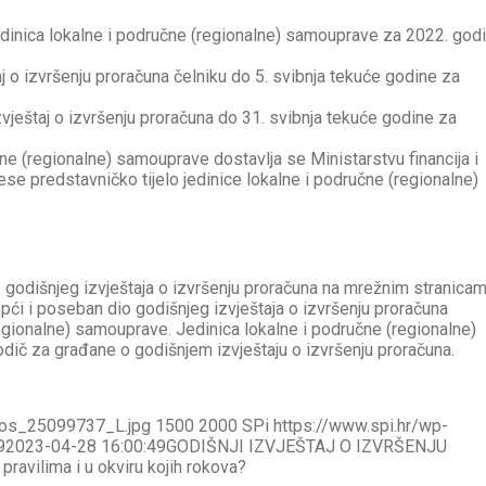
edinica lokalne i područne (regionalne) samouprave za 2022. god
taj o izvršenju proračuna čelniku do 5. svibnja tekuće godine za
vještaj o izvršenju proračuna do 31. svibnja tekuće godine za
učne (regionalne) samouprave dostavlja se Ministarstvu financija i
se predstavničko tijelo jedinice lokalne i područne (regionalne)
godišnjeg izvještaja o izvršenju proračuna na mrežnim stranica
pći i poseban dio godišnjeg izvještaja o izvršenju proračuna
regionalne) samouprave. Jedinica lokalne i područne (regionalne)
dič za građane o godišnjem izvještaju o izvršenju proračuna.
tos_25099737_L.jpg
1500
2000
SPi
https://www.spi.hr/wp-
9
2023-04-28 16:00:49
GODIŠNJI IZVJEŠTAJ O IZVRŠENJU
avilima i u okviru kojih rokova?