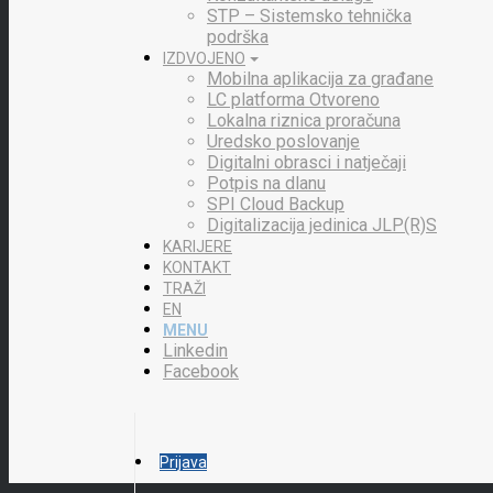
STP – Sistemsko tehnička
podrška
IZDVOJENO
Mobilna aplikacija za građane
LC platforma Otvoreno
Lokalna riznica proračuna
Uredsko poslovanje
Digitalni obrasci i natječaji
Potpis na dlanu
SPI Cloud Backup
Digitalizacija jedinica JLP(R)S
KARIJERE
KONTAKT
TRAŽI
EN
MENU
Linkedin
Facebook
Prijava