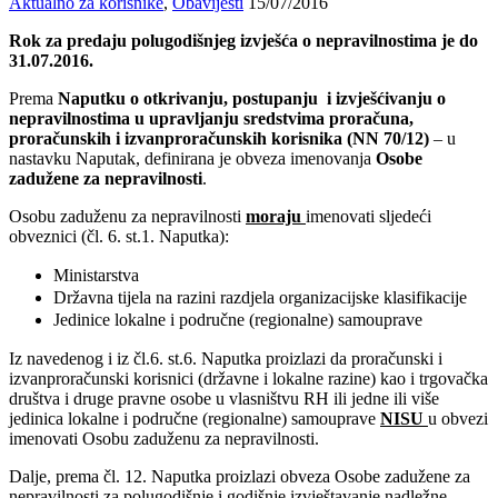
Aktualno za korisnike
,
Obavijesti
15/07/2016
Rok za predaju polugodišnjeg izvješća o nepravilnostima je do
31.07.2016.
Prema
Naputku o otkrivanju, postupanju i izvješćivanju o
nepravilnostima u upravljanju sredstvima proračuna,
proračunskih i izvanproračunskih korisnika (NN 70/12)
– u
nastavku Naputak, definirana je obveza imenovanja
Osobe
zadužene za nepravilnosti
.
Osobu zaduženu za nepravilnosti
moraju
imenovati sljedeći
obveznici (čl. 6. st.1. Naputka):
Ministarstva
Državna tijela na razini razdjela organizacijske klasifikacije
Jedinice lokalne i područne (regionalne) samouprave
Iz navedenog i iz čl.6. st.6. Naputka proizlazi da proračunski i
izvanproračunski korisnici (državne i lokalne razine) kao i trgovačka
društva i druge pravne osobe u vlasništvu RH ili jedne ili više
jedinica lokalne i područne (regionalne) samouprave
NISU
u obvezi
imenovati Osobu zaduženu za nepravilnosti.
Dalje, prema čl. 12. Naputka proizlazi obveza Osobe zadužene za
nepravilnosti za polugodišnje i godišnje izvještavanje nadležne