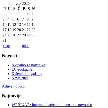
kolovoz 2026
P
U
S
Č
P
S
N
1
2
3
4
5
6
7
8
9
10
11
12
13
14
15
16
17
18
19
20
21
22
23
24
25
26
27
28
29
30
31
« srp
ruj »
Novosti
Aktualno za korisnike
LC edukacije
Kalendar događanja
Newsletter
Arhiva novosti
Najnovije
WEBINAR: Interno kolanje dokumenata – novosti u