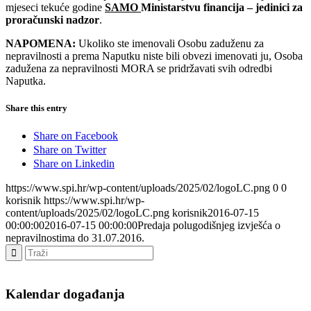
mjeseci tekuće godine
SAMO
Ministarstvu financija – jedinici za
proračunski nadzor
.
NAPOMENA:
Ukoliko ste imenovali Osobu zaduženu za
nepravilnosti a prema Naputku niste bili obvezi imenovati ju, Osoba
zadužena za nepravilnosti MORA se pridržavati svih odredbi
Naputka.
Share this entry
Share on Facebook
Share on Twitter
Share on Linkedin
https://www.spi.hr/wp-content/uploads/2025/02/logoLC.png
0
0
korisnik
https://www.spi.hr/wp-
content/uploads/2025/02/logoLC.png
korisnik
2016-07-15
00:00:00
2016-07-15 00:00:00
Predaja polugodišnjeg izvješća o
nepravilnostima do 31.07.2016.
Kalendar događanja