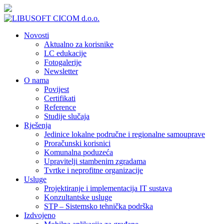
Novosti
Aktualno za korisnike
LC edukacije
Fotogalerije
Newsletter
O nama
Povijest
Certifikati
Reference
Studije slučaja
Rješenja
Jedinice lokalne područne i regionalne samouprave
Proračunski korisnici
Komunalna poduzeća
Upravitelji stambenim zgradama
Tvrtke i neprofitne organizacije
Usluge
Projektiranje i implementacija IT sustava
Konzultantske usluge
STP – Sistemsko tehnička podrška
Izdvojeno