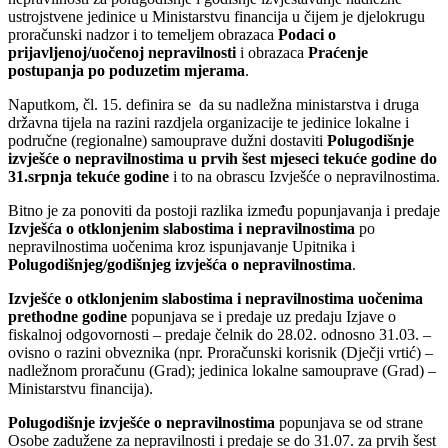
ustrojstvene jedinice u Ministarstvu financija u čijem je djelokrugu
proračunski nadzor i to temeljem obrazaca
Podaci o
prijavljenoj/uočenoj nepravilnosti
i obrazaca
Praćenje
postupanja po poduzetim mjerama
.
Naputkom, čl. 15. definira se da su nadležna ministarstva i druga
državna tijela na razini razdjela organizacije te jedinice lokalne i
područne (regionalne) samouprave dužni dostaviti
Polugodišnje
izvješće o nepravilnostima u prvih šest mjeseci tekuće godine do
31.srpnja tekuće godine
i to na obrascu Izvješće o nepravilnostima.
Bitno je za ponoviti da postoji razlika između popunjavanja i predaje
Izvješća o otklonjenim slabostima i nepravilnostima
po
nepravilnostima uočenima kroz ispunjavanje Upitnika i
Polugodišnjeg/godišnjeg izvješća o nepravilnostima
.
Izvješće o otklonjenim slabostima i nepravilnostima uočenima
prethodne godine
popunjava se i predaje uz predaju Izjave o
fiskalnoj odgovornosti – predaje čelnik do 28.02. odnosno 31.03. –
ovisno o razini obveznika (npr. Proračunski korisnik (Dječji vrtić) –
nadležnom proračunu (Grad); jedinica lokalne samouprave (Grad) –
Ministarstvu financija).
Polugodišnje izvješće o nepravilnostima
popunjava se od strane
Osobe zadužene za nepravilnosti i predaje se do 31.07. za prvih šest