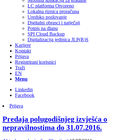
Mobilna aplikacija za građane
LC platforma Otvoreno
Lokalna riznica proračuna
Uredsko poslovanje
Digitalni obrasci i natječaji
Potpis na dlanu
SPI Cloud Backup
Digitalizacija jedinica JLP(R)S
Karijere
Kontakt
Prijava
Registrirani korisnici
Traži
EN
Menu
Linkedin
Facebook
Prijava
Predaja polugodišnjeg izvješća o
nepravilnostima do 31.07.2016.