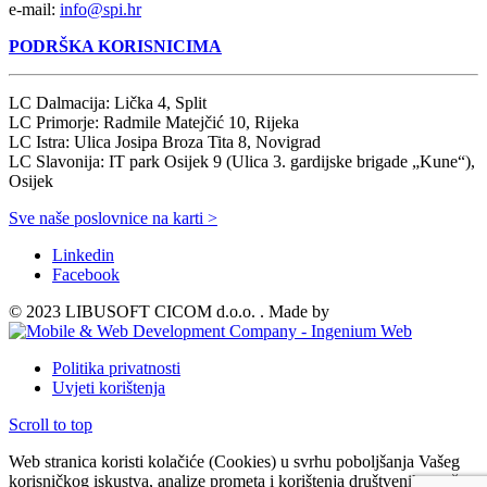
e-mail:
info@spi.hr
PODRŠKA KORISNICIMA
LC Dalmacija: Lička 4, Split
LC Primorje: Radmile Matejčić 10, Rijeka
LC Istra: Ulica Josipa Broza Tita 8, Novigrad
LC Slavonija: IT park Osijek 9 (Ulica 3. gardijske brigade „Kune“),
Osijek
Sve naše poslovnice na karti >
Linkedin
Facebook
© 2023 LIBUSOFT CICOM d.o.o. . Made by
Politika privatnosti
Uvjeti korištenja
Scroll to top
Web stranica koristi kolačiće (Cookies) u svrhu poboljšanja Vašeg
korisničkog iskustva, analize prometa i korištenja društvenih mreža.