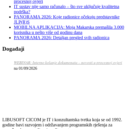
procesnoj ovjeri
IT sustav nije samo računalo – što sve uključuje kvalitetna
podrška?
PANORAMA 2026: Koje radionice očekuju predstavnike
JLP(R)S
MOBILNA APLIKACIJA: Moja Makarska premašila 3.000
korisnika u nešto više od godinu dana
PANORAMA 2026: Detaljan pregled svih radionica
Događaji
WEBINAR: Interno kolanje dokumenata – novosti u procesnoj ovjeri
na 01/09/2026
LIBUSOFT CICOM je IT i konzultantska tvrtka koja se od 1992.
godine bavi razvojem i održavanjem programskih rješenja za