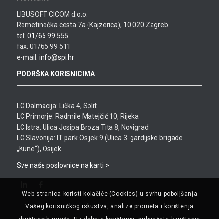
LIBUSOFT CICOM d.o.o.
Remetinečka cesta 7a (Kajzerica), 10 020 Zagreb
tel:
01/65 99 555
fax: 01/65 99 511
e-mail:
info@spi.hr
PODRŠKA KORISNICIMA
LC Dalmacija: Lička 4, Split
LC Primorje: Radmile Matejčić 10, Rijeka
LC Istra: Ulica Josipa Broza Tita 8, Novigrad
LC Slavonija: IT park Osijek 9 (Ulica 3. gardijske brigade
„Kune“), Osijek
Sve naše poslovnice na karti >
Web stranica koristi kolačiće (Cookies) u svrhu poboljšanja
Vašeg korisničkog iskustva, analize prometa i korištenja