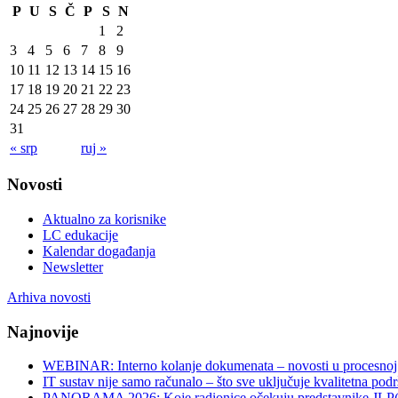
P
U
S
Č
P
S
N
1
2
3
4
5
6
7
8
9
10
11
12
13
14
15
16
17
18
19
20
21
22
23
24
25
26
27
28
29
30
31
« srp
ruj »
Novosti
Aktualno za korisnike
LC edukacije
Kalendar događanja
Newsletter
Arhiva novosti
Najnovije
WEBINAR: Interno kolanje dokumenata – novosti u procesnoj 
IT sustav nije samo računalo – što sve uključuje kvalitetna pod
PANORAMA 2026: Koje radionice očekuju predstavnike JLP