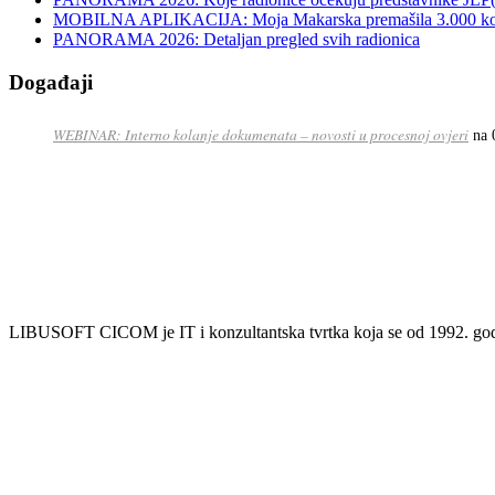
MOBILNA APLIKACIJA: Moja Makarska premašila 3.000 koris
PANORAMA 2026: Detaljan pregled svih radionica
Događaji
WEBINAR: Interno kolanje dokumenata – novosti u procesnoj ovjeri
na 
LIBUSOFT CICOM je IT i konzultantska tvrtka koja se od 1992. godin