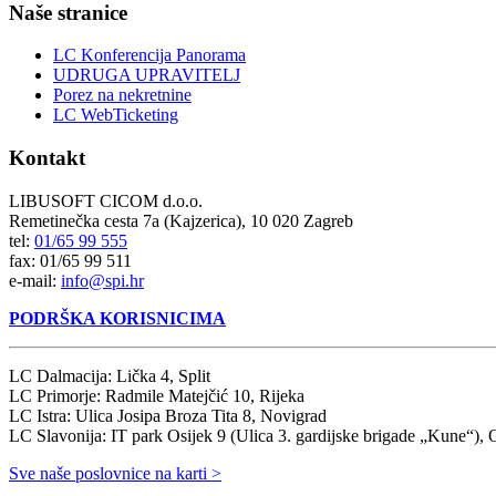
Naše stranice
LC Konferencija Panorama
UDRUGA UPRAVITELJ
Porez na nekretnine
LC WebTicketing
Kontakt
LIBUSOFT CICOM d.o.o.
Remetinečka cesta 7a (Kajzerica), 10 020 Zagreb
tel:
01/65 99 555
fax: 01/65 99 511
e-mail:
info@spi.hr
PODRŠKA KORISNICIMA
LC Dalmacija: Lička 4, Split
LC Primorje: Radmile Matejčić 10, Rijeka
LC Istra: Ulica Josipa Broza Tita 8, Novigrad
LC Slavonija: IT park Osijek 9 (Ulica 3. gardijske brigade „Kune“), 
Sve naše poslovnice na karti >