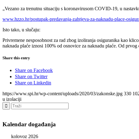
„Vezano za trenutnu situaciju s koronavirusom COVID-19, u nastavku
www.hzzo.hr/postupak-predavanja-zahtjeva-za-naknadu-place-osigurani
Isto tako, u slučaju:
Privremene nesposobnost za rad zbog izoliranja osiguranika kao klico
naknada plaće iznosi 100% od osnovice za naknadu plaće. Od prvog da
Share this entry
Share on Facebook
Share on Twitter
Share on Linkedin
https://www.spi.hr/wp-content/uploads/2020/03/zakonske.jpg
330
10
u izolaciji
Kalendar događanja
kolovoz 2026