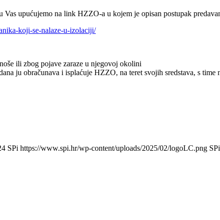
 Vas upućujemo na link HZZO-a u kojem je opisan postupak predavanja z
ka-koji-se-nalaze-u-izolaciji/
noše ili zbog pojave zaraze u njegovoj okolini
na ju obračunava i isplaćuje HZZO, na teret svojih sredstava, s time n
24
SPi
https://www.spi.hr/wp-content/uploads/2025/02/logoLC.png
SPi