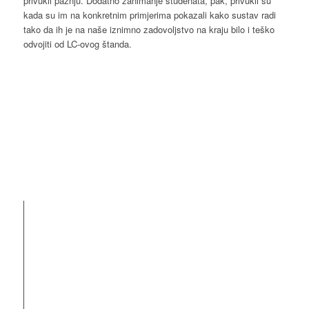
privukli pažnju. Dodatno zanimanje studenata, pak, privukli su
kada su im na konkretnim primjerima pokazali kako sustav radi
tako da ih je na naše iznimno zadovoljstvo na kraju bilo i teško
odvojiti od LC-ovog štanda.