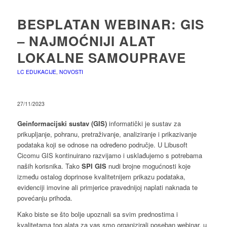
BESPLATAN WEBINAR: GIS
– NAJMOĆNIJI ALAT
LOKALNE SAMOUPRAVE
LC EDUKACIJE
,
NOVOSTI
27/11/2023
Geinformacijski sustav (GIS)
informatički je sustav za
prikupljanje, pohranu, pretraživanje, analiziranje i prikazivanje
podataka koji se odnose na određeno područje. U Libusoft
Cicomu GIS kontinuirano razvijamo i usklađujemo s potrebama
naših korisnika. Tako
SPI GIS
nudi brojne mogućnosti koje
između ostalog doprinose kvalitetnijem prikazu podataka,
evidenciji imovine ali primjerice pravednijoj naplati naknada te
povećanju prihoda.
Kako biste se što bolje upoznali sa svim prednostima i
kvalitetama tog alata za vas smo organizirali poseban webinar, u