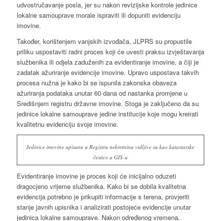
udvostručavanje posla, jer su nakon revizijske kontrole jedinice
lokalne samouprave morale ispraviti ili dopuniti evidenciju
imovine.
Također, korištenjem vanjskih izvođača, JLPRS su propustile
priliku uspostaviti radni proces koji će uvesti praksu izvještavanja
službenika ili odjela zaduženih za evidentiranje imovine, a čiji je
zadatak ažuriranje evidencije imovine. Upravo uspostava takvih
procesa nužna je kako bi se ispunila zakonska obaveza
ažuriranja podataka unutar 60 dana od nastanka promjene u
Središnjem registru državne imovine. Stoga je zaključeno da su
jedinice lokalne samouprave jedine institucije koje mogu kreirati
kvalitetnu evidenciju svoje imovine.
Jedinice imovine upisane u Registru nekretnina vidljive su kao katastarske
čestice u GIS-u
Evidentiranje imovine je proces koji će inicijalno oduzeti
dragocjeno vrijeme službenika. Kako bi se dobila kvalitetna
evidencija potrebno je prikupiti informacije s terena, provjeriti
stanje javnih upisnika i analizirati postojeće evidencije unutar
jedinica lokalne samouprave. Nakon određenog vremena,