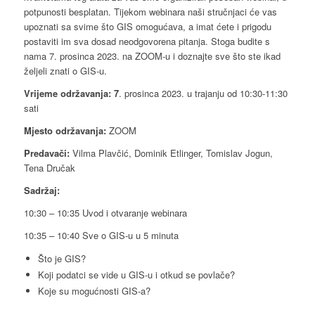
potpunosti besplatan. Tijekom webinara naši stručnjaci će vas
upoznati sa svime što GIS omogućava, a imat ćete i prigodu
postaviti im sva dosad neodgovorena pitanja. Stoga budite s
nama 7. prosinca 2023. na ZOOM-u i doznajte sve što ste ikad
željeli znati o GIS-u.
Vrijeme održavanja: 7
. prosinca 2023. u trajanju od 10:30-11:30
sati
Mjesto održavanja:
ZOOM
Predavači:
Vilma Plavčić, Dominik Etlinger, Tomislav Jogun,
Tena Dručak
Sadržaj:
10:30 – 10:35 Uvod i otvaranje webinara
10:35 – 10:40 Sve o GIS-u u 5 minuta
Što je GIS?
Koji podatci se vide u GIS-u i otkud se povlače?
Koje su mogućnosti GIS-a?