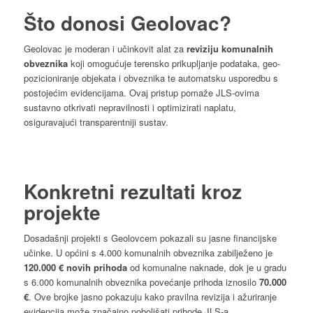
Što donosi Geolovac?
Geolovac je moderan i učinkovit alat za
reviziju
komunalnih
obveznika
koji omogućuje terensko prikupljanje podataka, geo-
pozicioniranje objekata i obveznika te automatsku usporedbu s
postojećim evidencijama. Ovaj pristup pomaže JLS-ovima
sustavno otkrivati nepravilnosti i optimizirati naplatu,
osiguravajući transparentniji sustav.
Konkretni rezultati kroz
projekte
Dosadašnji projekti s Geolovcem pokazali su jasne financijske
učinke. U općini s 4.000 komunalnih obveznika zabilježeno je
120.000 € novih prihoda
od komunalne naknade, dok je u gradu
s 6.000 komunalnih obveznika povećanje prihoda iznosilo
70.000
€
. Ove brojke jasno pokazuju kako pravilna revizija i ažuriranje
evidencija može značajno poboljšati prihode JLS-a.