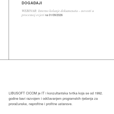
DOGAĐAJI
WEBINAR: Interno kolanje dokumenata – novosti u
procesnoj ovjeri
na 01/09/2026
LIBUSOFT CICOM je IT i konzultantska tvrtka koja se od 1992.
godine bavi razvojem i održavanjem programskih rješenja za
proračunske, neprofitne i profitne ustanove.