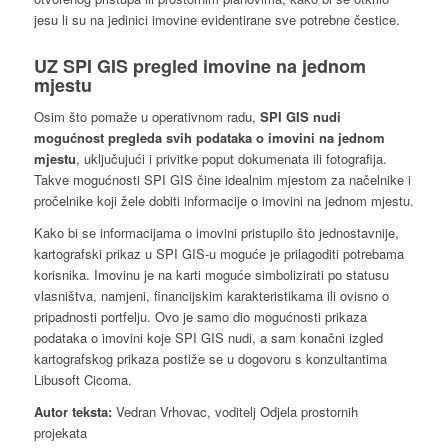
jesu li su na jedinici imovine evidentirane sve potrebne čestice.
UZ SPI GIS pregled imovine na jednom
mjestu
Osim što pomaže u operativnom radu,
SPI GIS
nudi
mogućnost pregleda svih podataka o imovini na jednom
mjestu
, uključujući i privitke poput dokumenata ili fotografija.
Takve mogućnosti SPI GIS čine idealnim mjestom za načelnike i
pročelnike koji žele dobiti informacije o imovini na jednom mjestu.
Kako bi se informacijama o imovini pristupilo što jednostavnije,
kartografski prikaz u SPI GIS-u moguće je prilagoditi potrebama
korisnika. Imovinu je na karti moguće simbolizirati po statusu
vlasništva, namjeni, financijskim karakteristikama ili ovisno o
pripadnosti portfelju. Ovo je samo dio mogućnosti prikaza
podataka o imovini koje SPI GIS nudi, a sam konačni izgled
kartografskog prikaza postiže se u dogovoru s konzultantima
Libusoft Cicoma.
Autor teksta:
Vedran Vrhovac, voditelj Odjela prostornih
projekata