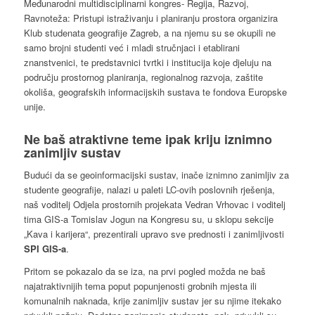
Međunarodni multidisciplinarni kongres- Regija, Razvoj,
Ravnoteža: Pristupi istraživanju i planiranju prostora organizira
Klub studenata geografije Zagreb, a na njemu su se okupili ne
samo brojni studenti već i mladi stručnjaci i etablirani
znanstvenici, te predstavnici tvrtki i institucija koje djeluju na
području prostornog planiranja, regionalnog razvoja, zaštite
okoliša, geografskih informacijskih sustava te fondova Europske
unije.
Ne baš atraktivne teme ipak kriju iznimno
zanimljiv sustav
Budući da se geoinformacijski sustav, inače iznimno zanimljiv za
studente geografije, nalazi u paleti LC-ovih poslovnih rješenja,
naš voditelj Odjela prostornih projekata Vedran Vrhovac i voditelj
tima GIS-a Tomislav Jogun na Kongresu su, u sklopu sekcije
„Kava i karijera“, prezentirali upravo sve prednosti i zanimljivosti
SPI GIS-a
.
Pritom se pokazalo da se iza, na prvi pogled možda ne baš
najatraktivnijih tema poput popunjenosti grobnih mjesta ili
komunalnih naknada, krije zanimljiv sustav jer su njime itekako