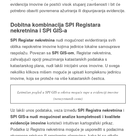
evidencija imovine će postići visok stupanj završenosti i bit će
potrebno obaviti povremena ažuriranja ili dopunjavanja evidencije.
Dobitna kombinacija SPI Registara
nekretnina i SPI GIS-a
SPI Registar nekretnina
nudi mogućnost evidentiranja svih
oblika nepokretne imovine kojima jedinice lokalne samouprave
raspolažu. Povezan sa
SPI GIS-om
, Registar nekretnina,
zahvaljujući opciji preuzimanja katastarskih podataka s
katastarskog plana, nudi lakši inicijalni unos imovine. U svega
nekoliko klikova mišem moguće je upisati kompleksnu jedinicu
imovine, koja se proteže na više katastarskih čestica.
Letimičan pogled u SPI GIS-u otkriva moguće rupe u evidenciji imovine
(nerazvrstanih cesta)
Uz lakši unos podataka, veza između
SPI Registra nekretnina
i
SPI GIS-a
nudi mogućnost analize kompletnosti i kvalitete
evidencije imovine
koristeći intuitivan kartografski prikaz.
Podatke iz Registra nekretnina moguće je usporediti s podacima
otvorenog pristupa ili prostornim planovima, kako bi se otkrilo