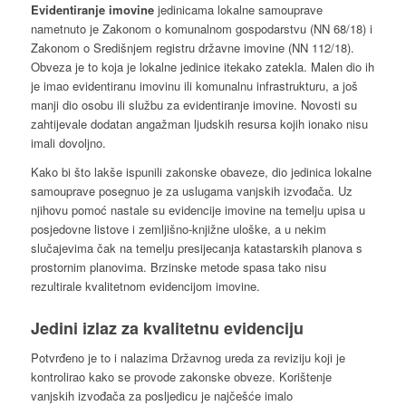
Evidentiranje imovine
jedinicama lokalne samouprave
nametnuto je Zakonom o komunalnom gospodarstvu (NN 68/18) i
Zakonom o Središnjem registru državne imovine (NN 112/18).
Obveza je to koja je lokalne jedinice itekako zatekla. Malen dio ih
je imao evidentiranu imovinu ili komunalnu infrastrukturu, a još
manji dio osobu ili službu za evidentiranje imovine. Novosti su
zahtijevale dodatan angažman ljudskih resursa kojih ionako nisu
imali dovoljno.
Kako bi što lakše ispunili zakonske obaveze, dio jedinica lokalne
samouprave posegnuo je za uslugama vanjskih izvođača. Uz
njihovu pomoć nastale su evidencije imovine na temelju upisa u
posjedovne listove i zemljišno-knjižne uloške, a u nekim
slučajevima čak na temelju presijecanja katastarskih planova s
prostornim planovima. Brzinske metode spasa tako nisu
rezultirale kvalitetnom evidencijom imovine.
Jedini izlaz za kvalitetnu evidenciju
Potvrđeno je to i nalazima Državnog ureda za reviziju koji je
kontrolirao kako se provode zakonske obveze. Korištenje
vanjskih izvođača za posljedicu je najčešće imalo