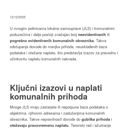
12/12/2025
U mnogim jedinicama lokalne samouprave (JLS) i komunalnim
poduzećima i dalje postoji značajan broj
neevidentiranih
ili
pogrešno
evidentiranih
komunalnih
obveznika
. Takva
odstupanja dovode do manjka prihoda, neusklađenih baza
podataka i otežane naplate, što predstavlja izazov za pravednu i
učinkovitu naplatu komunalnih naknada.
Ključni izazovi u naplati
komunalnih prihoda
Mnoge JLS imaju zastarjele ili nepotpune baze podataka o
objektima, njihovim adresama i zaduženjima komunalnih
obveznika. Takve nepravilnosti dovode do
gubitka prihoda
i
otežavaju pravovremenu naplatu
. Terenski rad i ažuriranje