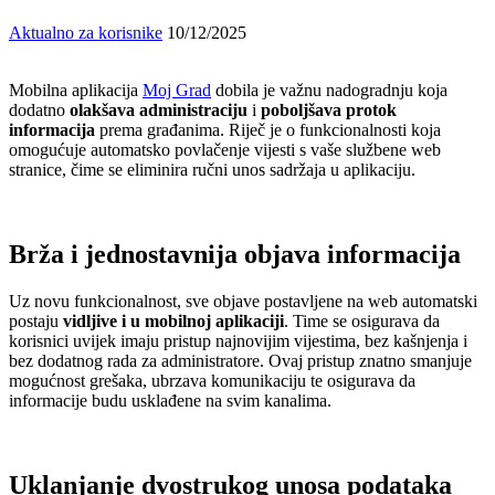
Aktualno za korisnike
10/12/2025
Mobilna aplikacija
Moj Grad
dobila je važnu nadogradnju koja
dodatno
olakšava administraciju
i
poboljšava protok
informacija
prema građanima. Riječ je o funkcionalnosti koja
omogućuje automatsko povlačenje vijesti s vaše službene web
stranice, čime se eliminira ručni unos sadržaja u aplikaciju.
Brža i jednostavnija objava informacija
Uz novu funkcionalnost, sve objave postavljene na web automatski
postaju
vidljive i u mobilnoj aplikaciji
. Time se osigurava da
korisnici uvijek imaju pristup najnovijim vijestima, bez kašnjenja i
bez dodatnog rada za administratore. Ovaj pristup znatno smanjuje
mogućnost grešaka, ubrzava komunikaciju te osigurava da
informacije budu usklađene na svim kanalima.
Uklanjanje dvostrukog unosa podataka