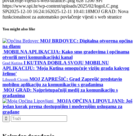
povlacenje-vijesti-s-web-stranice-.png
628
1200
SPi
https://www.spi.hr/wp-content/uploads/2025/02/logoLC.png
SPi
2025-12-10 16:24:16
2025-12-11 10:41:18
MOJ GRAD: Nova
funkcionalnost za automatsko povlačenje vijesti s web stranice
You might also like
MOJ BRDOVEC: Digitalna otvorena općina
na dlanu
MOBILNA APLIKACIJA: Kako smo gradovima i općinama
otvorili novi komunikacijski kanal
I KUTINA DOBILA SVOJU MOBILNU
Grad Kutina
APLIKACIJU: 'Moja Kutina omogućuje viziju grada kakvog
želimo'
MOJ ZAPREŠIĆ: Grad Zaprešić predstavio
Libusoft Cicom
mobilnu aplikaciju za komunikaciju s građanima
MOJ GRAD: Najpristupačniji medij za komunikaciju s
građanima
MOJA OPĆINA LIPOVLJANI: Još
jedan korak prema dostupnijim i modernijim uslugama za
građane