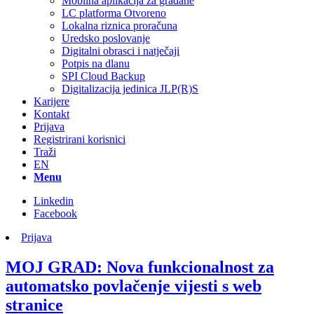
Mobilna aplikacija za građane
LC platforma Otvoreno
Lokalna riznica proračuna
Uredsko poslovanje
Digitalni obrasci i natječaji
Potpis na dlanu
SPI Cloud Backup
Digitalizacija jedinica JLP(R)S
Karijere
Kontakt
Prijava
Registrirani korisnici
Traži
EN
Menu
Linkedin
Facebook
Prijava
MOJ GRAD: Nova funkcionalnost za
automatsko povlačenje vijesti s web
stranice