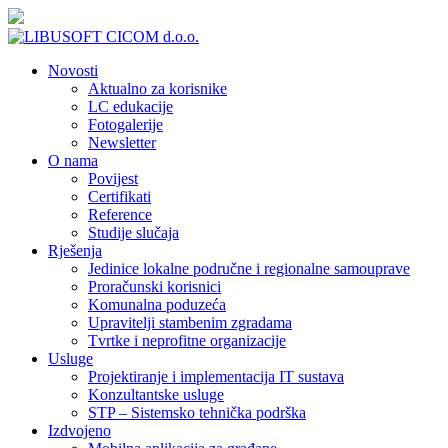
Novosti
Aktualno za korisnike
LC edukacije
Fotogalerije
Newsletter
O nama
Povijest
Certifikati
Reference
Studije slučaja
Rješenja
Jedinice lokalne područne i regionalne samouprave
Proračunski korisnici
Komunalna poduzeća
Upravitelji stambenim zgradama
Tvrtke i neprofitne organizacije
Usluge
Projektiranje i implementacija IT sustava
Konzultantske usluge
STP – Sistemsko tehnička podrška
Izdvojeno