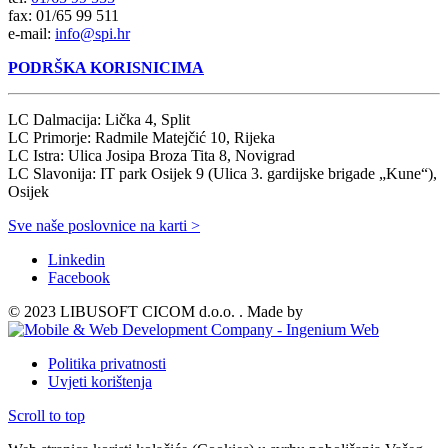
fax: 01/65 99 511
e-mail:
info@spi.hr
PODRŠKA KORISNICIMA
LC Dalmacija: Lička 4, Split
LC Primorje: Radmile Matejčić 10, Rijeka
LC Istra: Ulica Josipa Broza Tita 8, Novigrad
LC Slavonija: IT park Osijek 9 (Ulica 3. gardijske brigade „Kune“),
Osijek
Sve naše poslovnice na karti >
Linkedin
Facebook
© 2023 LIBUSOFT CICOM d.o.o. . Made by
Politika privatnosti
Uvjeti korištenja
Scroll to top