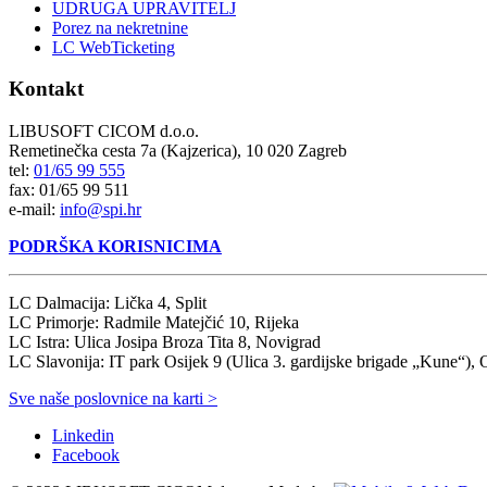
UDRUGA UPRAVITELJ
Porez na nekretnine
LC WebTicketing
Kontakt
LIBUSOFT CICOM d.o.o.
Remetinečka cesta 7a (Kajzerica), 10 020 Zagreb
tel:
01/65 99 555
fax: 01/65 99 511
e-mail:
info@spi.hr
PODRŠKA KORISNICIMA
LC Dalmacija: Lička 4, Split
LC Primorje: Radmile Matejčić 10, Rijeka
LC Istra: Ulica Josipa Broza Tita 8, Novigrad
LC Slavonija: IT park Osijek 9 (Ulica 3. gardijske brigade „Kune“), 
Sve naše poslovnice na karti >
Linkedin
Facebook