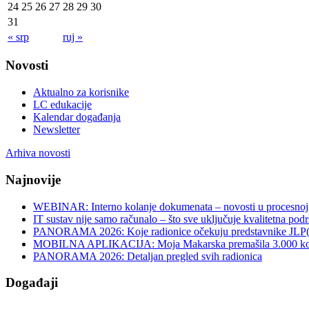
24
25
26
27
28
29
30
31
« srp
ruj »
Novosti
Aktualno za korisnike
LC edukacije
Kalendar događanja
Newsletter
Arhiva novosti
Najnovije
WEBINAR: Interno kolanje dokumenata – novosti u procesnoj 
IT sustav nije samo računalo – što sve uključuje kvalitetna pod
PANORAMA 2026: Koje radionice očekuju predstavnike JLP
MOBILNA APLIKACIJA: Moja Makarska premašila 3.000 koris
PANORAMA 2026: Detaljan pregled svih radionica
Događaji