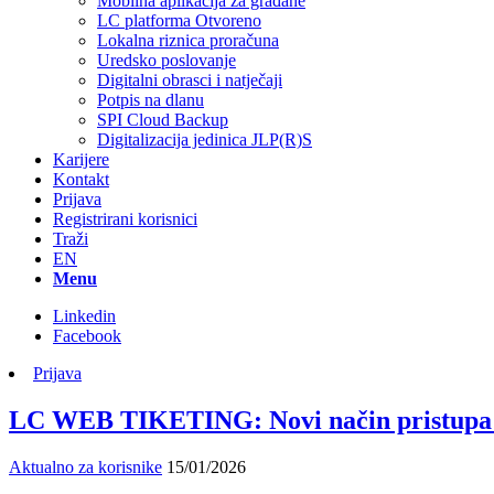
Mobilna aplikacija za građane
LC platforma Otvoreno
Lokalna riznica proračuna
Uredsko poslovanje
Digitalni obrasci i natječaji
Potpis na dlanu
SPI Cloud Backup
Digitalizacija jedinica JLP(R)S
Karijere
Kontakt
Prijava
Registrirani korisnici
Traži
EN
Menu
Linkedin
Facebook
Prijava
LC WEB TIKETING: Novi način pristupa a
Aktualno za korisnike
15/01/2026