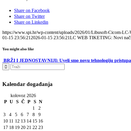
Share on Facebook
Share on Twitter
Share on Linkedin
https://www.spi.hr/wp-content/uploads/2026/01/Libusoft-Cicom-LC
01-15 23:56:21
2026-01-15 23:56:21
LC WEB TIKETING: Novi način p
You might also like
BRŽI I JEDNOSTAVNIJI: Uveli smo novu tehnologiju pristupa
Kalendar događanja
kolovoz 2026
P
U
S
Č
P
S
N
1
2
3
4
5
6
7
8
9
10
11
12
13
14
15
16
17
18
19
20
21
22
23