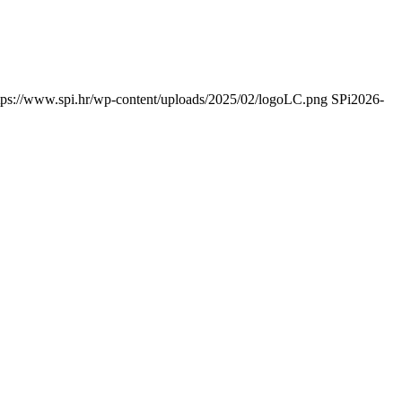
tps://www.spi.hr/wp-content/uploads/2025/02/logoLC.png
SPi
2026-