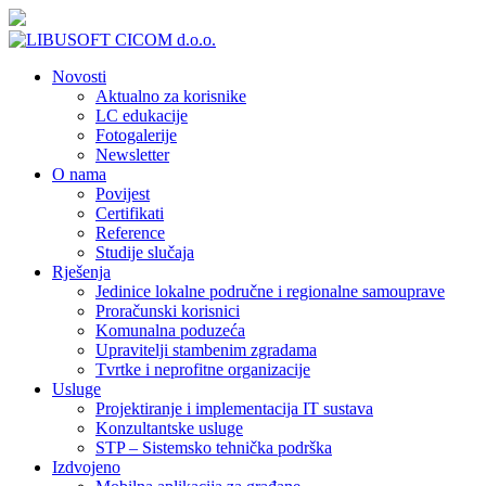
Novosti
Aktualno za korisnike
LC edukacije
Fotogalerije
Newsletter
O nama
Povijest
Certifikati
Reference
Studije slučaja
Rješenja
Jedinice lokalne područne i regionalne samouprave
Proračunski korisnici
Komunalna poduzeća
Upravitelji stambenim zgradama
Tvrtke i neprofitne organizacije
Usluge
Projektiranje i implementacija IT sustava
Konzultantske usluge
STP – Sistemsko tehnička podrška
Izdvojeno