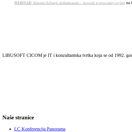
WEBINAR: Interno kolanje dokumenata – novosti u procesnoj ovjeri
na 
LIBUSOFT CICOM je IT i konzultantska tvrtka koja se od 1992. godin
Naše stranice
LC Konferencija Panorama