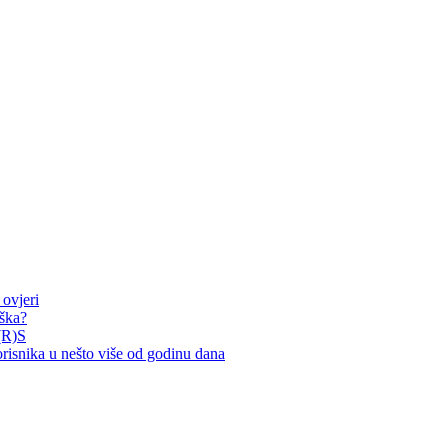
ovjeri
rška?
(R)S
nika u nešto više od godinu dana