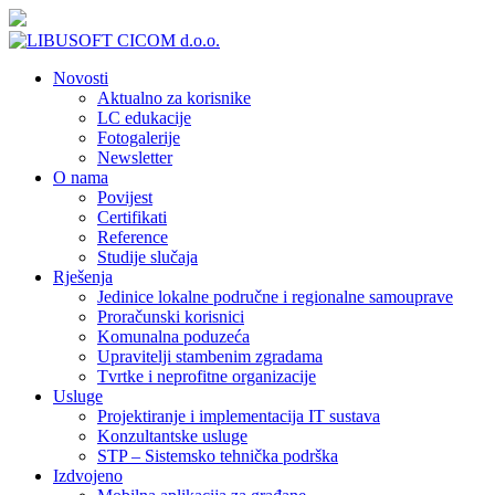
Novosti
Aktualno za korisnike
LC edukacije
Fotogalerije
Newsletter
O nama
Povijest
Certifikati
Reference
Studije slučaja
Rješenja
Jedinice lokalne područne i regionalne samouprave
Proračunski korisnici
Komunalna poduzeća
Upravitelji stambenim zgradama
Tvrtke i neprofitne organizacije
Usluge
Projektiranje i implementacija IT sustava
Konzultantske usluge
STP – Sistemsko tehnička podrška
Izdvojeno