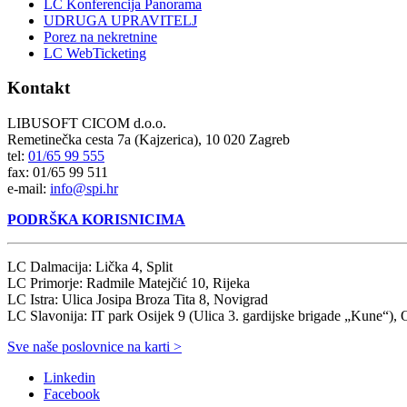
LC Konferencija Panorama
UDRUGA UPRAVITELJ
Porez na nekretnine
LC WebTicketing
Kontakt
LIBUSOFT CICOM d.o.o.
Remetinečka cesta 7a (Kajzerica), 10 020 Zagreb
tel:
01/65 99 555
fax: 01/65 99 511
e-mail:
info@spi.hr
PODRŠKA KORISNICIMA
LC Dalmacija: Lička 4, Split
LC Primorje: Radmile Matejčić 10, Rijeka
LC Istra: Ulica Josipa Broza Tita 8, Novigrad
LC Slavonija: IT park Osijek 9 (Ulica 3. gardijske brigade „Kune“), 
Sve naše poslovnice na karti >
Linkedin
Facebook