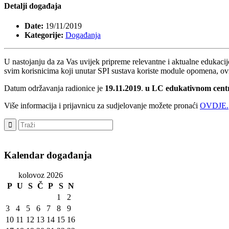
Detalji događaja
Date:
19/11/2019
Kategorije:
Događanja
U nastojanju da za Vas uvijek pripreme relevantne i aktualne edukaci
svim korisnicima koji unutar SPI sustava koriste module opomena, ov
Datum održavanja radionice je
19.11.2019
.
u LC edukativnom centr
Više informacija i prijavnicu za sudjelovanje možete pronaći
OVDJE.
Kalendar događanja
kolovoz 2026
P
U
S
Č
P
S
N
1
2
3
4
5
6
7
8
9
10
11
12
13
14
15
16