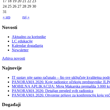
17
18
19
20
21
22
23
24
25
26
27
28
29
30
31
« srp
ruj »
Novosti
Aktualno za korisnike
LC edukacije
Kalendar događanja
Newsletter
Arhiva novosti
Najnovije
IT sustav nije samo računalo – što sve uključuje kvalitetna pod
PANORAMA 2026: Koje radionice očekuju predstavnike JLP
MOBILNA APLIKACIJA: Moja Makarska premašila 3.000 koris
PANORAMA 2026: Detaljan pregled svih radionica
PANORAMA 2026: Otvorene prijave za konferenciju koja već v
Događaji