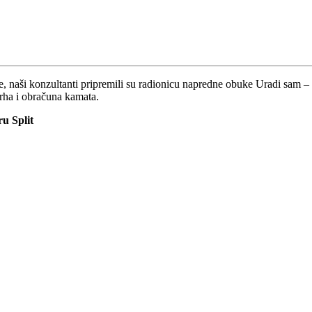
je, naši konzultanti pripremili su radionicu napredne obuke Uradi sam 
rha i obračuna kamata.
u Split