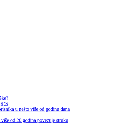
rška?
(R)S
nika u nešto više od godinu dana
iše od 20 godina povezuje struku