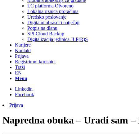
Mobilna aplikacija za građane
LC platforma Otvoreno
Lokalna riznica proračuna
Uredsko poslovanje
Digitalni obrasci i natječaji
Potpis na dlanu
SPI Cloud Backup
Digitalizacija jedinica JLP(R)S
Karijere
Kontakt
Prijava
Registrirani korisnici
Traži
EN
Menu
Linkedin
Facebook
Prijava
Napredna obuka – Uradi sam – i