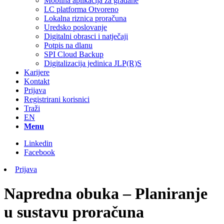
Mobilna aplikacija za građane
LC platforma Otvoreno
Lokalna riznica proračuna
Uredsko poslovanje
Digitalni obrasci i natječaji
Potpis na dlanu
SPI Cloud Backup
Digitalizacija jedinica JLP(R)S
Karijere
Kontakt
Prijava
Registrirani korisnici
Traži
EN
Menu
Linkedin
Facebook
Prijava
Napredna obuka – Planiranje
u sustavu proračuna