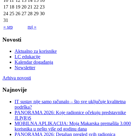
10
11
12
13
14
15
16
17
18
19
20
21
22
23
24
25
26
27
28
29
30
31
« srp
ruj »
Novosti
Aktualno za korisnike
LC edukacije
Kalendar događanja
Newsletter
Arhiva novosti
Najnovije
IT sustav nije samo računalo – što sve uključuje kvalitetna
podrška?
PANORAMA 2026: Koje radionice očekuju predstavnike
JLP(R)S
MOBILNA APLIKACIJA: Moja Makarska premašila 3.000
korisnika u nešto više od godinu dana
PANORAMA 2026: Detaljan pregled svih radionica