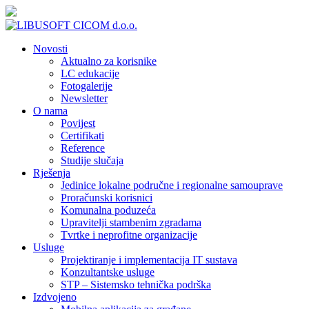
Novosti
Aktualno za korisnike
LC edukacije
Fotogalerije
Newsletter
O nama
Povijest
Certifikati
Reference
Studije slučaja
Rješenja
Jedinice lokalne područne i regionalne samouprave
Proračunski korisnici
Komunalna poduzeća
Upravitelji stambenim zgradama
Tvrtke i neprofitne organizacije
Usluge
Projektiranje i implementacija IT sustava
Konzultantske usluge
STP – Sistemsko tehnička podrška
Izdvojeno