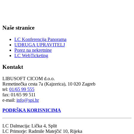
Naše stranice
LC Konferencija Panorama
UDRUGA UPRAVITELJ
Porez na nekretnine
LC WebTicketing
Kontakt
LIBUSOFT CICOM d.o.o.
Remetinečka cesta 7a (Kajzerica), 10 020 Zagreb
tel:
01/65 99 555
fax: 01/65 99 511
e-mail:
info@spi.hr
PODRŠKA KORISNICIMA
LC Dalmacija: Lička 4, Split
LC Primorje: Radmile Matejčić 10, Rijeka