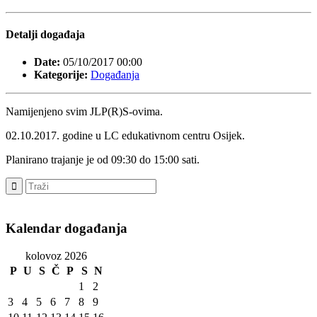
Detalji događaja
Date:
05/10/2017 00:00
Kategorije:
Događanja
Namijenjeno svim JLP(R)S-ovima.
02.10.2017. godine u LC edukativnom centru Osijek.
Planirano trajanje je od 09:30 do 15:00 sati.
Kalendar događanja
kolovoz 2026
P
U
S
Č
P
S
N
1
2
3
4
5
6
7
8
9