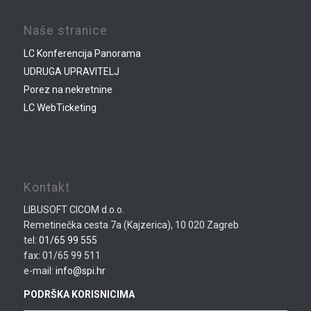
Naše stranice
LC Konferencija Panorama
UDRUGA UPRAVITELJ
Porez na nekretnine
LC WebTicketing
Kontakt
LIBUSOFT CICOM d.o.o.
Remetinečka cesta 7a (Kajzerica), 10 020 Zagreb
tel:
01/65 99 555
fax: 01/65 99 511
e-mail:
info@spi.hr
PODRŠKA KORISNICIMA