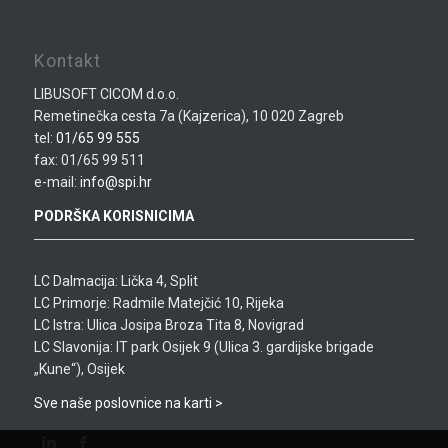
Kontakt
LIBUSOFT CICOM d.o.o.
Remetinečka cesta 7a (Kajzerica), 10 020 Zagreb
tel:
01/65 99 555
fax: 01/65 99 511
e-mail:
info@spi.hr
PODRŠKA KORISNICIMA
LC Dalmacija: Lička 4, Split
LC Primorje: Radmile Matejčić 10, Rijeka
LC Istra: Ulica Josipa Broza Tita 8, Novigrad
LC Slavonija: IT park Osijek 9 (Ulica 3. gardijske brigade
„Kune“), Osijek
Sve naše poslovnice na karti >