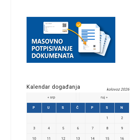
Kalendar događanja
kolovoz 2026
« srp
ruj »
P
U
S
Č
P
S
N
1
2
3
4
5
6
7
8
9
10
11
12
13
14
15
16