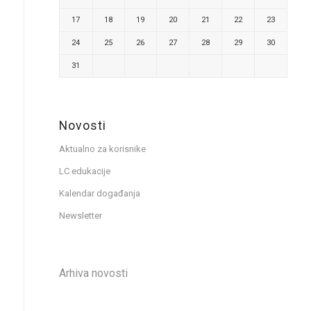
17
18
19
20
21
22
23
24
25
26
27
28
29
30
31
Novosti
Aktualno za korisnike
LC edukacije
Kalendar događanja
Newsletter
Arhiva novosti