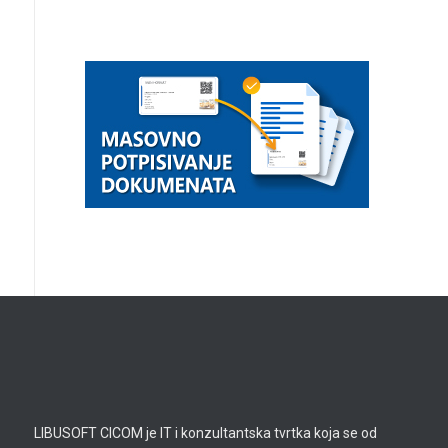
LIBUSOFT CICOM je IT i konzultantska tvrtka koja se od