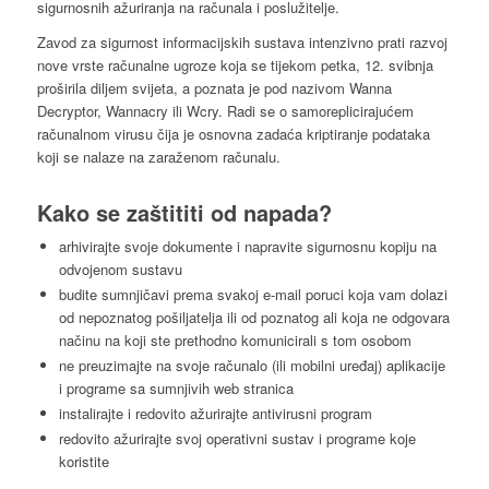
sigurnosnih ažuriranja na računala i poslužitelje.
Zavod za sigurnost informacijskih sustava intenzivno prati razvoj
nove vrste računalne ugroze koja se tijekom petka, 12. svibnja
proširila diljem svijeta, a poznata je pod nazivom Wanna
Decryptor, Wannacry ili Wcry. Radi se o samoreplicirajućem
računalnom virusu čija je osnovna zadaća kriptiranje podataka
koji se nalaze na zaraženom računalu.
Kako se zaštititi od napada?
arhivirajte svoje dokumente i napravite sigurnosnu kopiju na
odvojenom sustavu
budite sumnjičavi prema svakoj e-mail poruci koja vam dolazi
od nepoznatog pošiljatelja ili od poznatog ali koja ne odgovara
načinu na koji ste prethodno komunicirali s tom osobom
ne preuzimajte na svoje računalo (ili mobilni uređaj) aplikacije
i programe sa sumnjivih web stranica
instalirajte i redovito ažurirajte antivirusni program
redovito ažurirajte svoj operativni sustav i programe koje
koristite