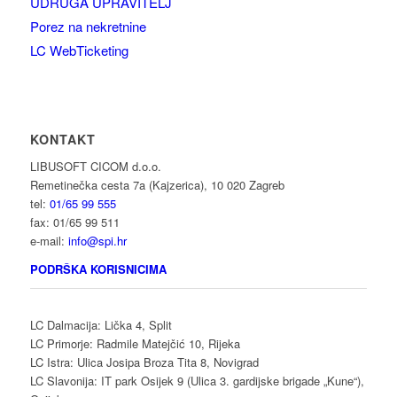
UDRUGA UPRAVITELJ
Porez na nekretnine
LC WebTicketing
KONTAKT
LIBUSOFT CICOM d.o.o.
Remetinečka cesta 7a (Kajzerica), 10 020 Zagreb
tel:
01/65 99 555
fax: 01/65 99 511
e-mail:
info@spi.hr
PODRŠKA KORISNICIMA
LC Dalmacija: Lička 4, Split
LC Primorje: Radmile Matejčić 10, Rijeka
LC Istra: Ulica Josipa Broza Tita 8, Novigrad
LC Slavonija: IT park Osijek 9 (Ulica 3. gardijske brigade „Kune“),