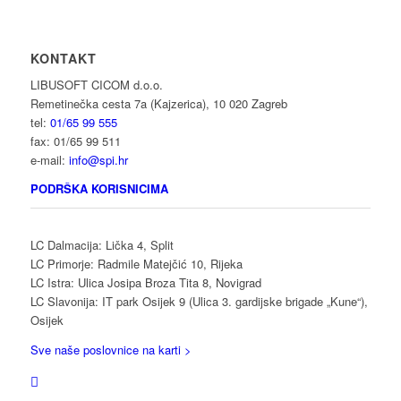
KONTAKT
LIBUSOFT CICOM d.o.o.
Remetinečka cesta 7a (Kajzerica), 10 020 Zagreb
tel:
01/65 99 555
fax: 01/65 99 511
e-mail:
info@spi.hr
PODRŠKA KORISNICIMA
LC Dalmacija: Lička 4, Split
LC Primorje: Radmile Matejčić 10, Rijeka
LC Istra: Ulica Josipa Broza Tita 8, Novigrad
LC Slavonija: IT park Osijek 9 (Ulica 3. gardijske brigade „Kune“),
Osijek
Sve naše poslovnice na karti >