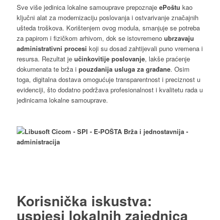
Sve više jedinica lokalne samouprave prepoznaje
ePoštu
kao
ključni alat za modernizaciju poslovanja i ostvarivanje značajnih
ušteda troškova. Korištenjem ovog modula, smanjuje se potreba
za papirom i fizičkom arhivom, dok se istovremeno
ubrzavaju
administrativni procesi
koji su dosad zahtijevali puno vremena i
resursa. Rezultat je
učinkovitije poslovanje
, lakše praćenje
dokumenata te brža i
pouzdanija usluga za građane
. Osim
toga, digitalna dostava omogućuje transparentnost i preciznost u
evidenciji, što dodatno podržava profesionalnost i kvalitetu rada u
jedinicama lokalne samouprave.
Korisnička iskustva:
uspjesi lokalnih zajednica