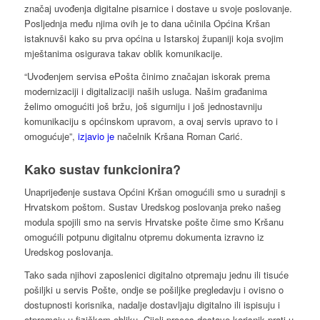
značaj uvođenja digitalne pisarnice i dostave u svoje poslovanje.
Posljednja među njima ovih je to dana učinila Općina Kršan
istaknuvši kako su prva općina u Istarskoj županiji koja svojim
mještanima osigurava takav oblik komunikacije.
“Uvođenjem servisa ePošta činimo značajan iskorak prema
modernizaciji i digitalizaciji naših usluga. Našim građanima
želimo omogućiti još bržu, još sigurniju i još jednostavniju
komunikaciju s općinskom upravom, a ovaj servis upravo to i
omogućuje”,
izjavio je
načelnik Kršana Roman Carić.
Kako sustav funkcionira?
Unaprijeđenje sustava Općini Kršan omogućili smo u suradnji s
Hrvatskom poštom. Sustav Uredskog poslovanja preko našeg
modula spojili smo na servis Hrvatske pošte čime smo Kršanu
omogućili potpunu digitalnu otpremu dokumenta izravno iz
Uredskog poslovanja.
Tako sada njihovi zaposlenici digitalno otpremaju jednu ili tisuće
pošiljki u servis Pošte, ondje se pošiljke pregledavju i ovisno o
dostupnosti korisnika, nadalje dostavljaju digitalno ili ispisuju i
otpremaju u fizičkom obliku. Cijeli proces dostave korisnik prati u