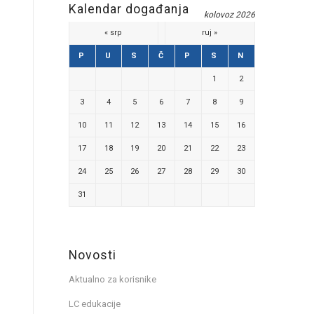
Kalendar događanja
kolovoz 2026
« srp
ruj »
P
U
S
Č
P
S
N
1
2
3
4
5
6
7
8
9
10
11
12
13
14
15
16
17
18
19
20
21
22
23
24
25
26
27
28
29
30
31
Novosti
Aktualno za korisnike
LC edukacije