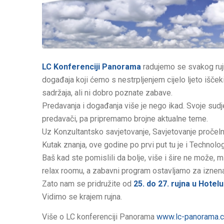
LC Konferenciji Panorama
radujemo se svakog rujn
događaja koji ćemo s nestrpljenjem cijelo ljeto iščekiv
sadržaja, ali ni dobro poznate zabave.
Predavanja i događanja više je nego ikad. Svoje sudjelo
predavači, pa pripremamo brojne aktualne teme.
Uz Konzultantsko savjetovanje, Savjetovanje pročelni
Kutak znanja, ove godine po prvi put tu je i Technol
Baš kad ste pomislili da bolje, više i šire ne može,
relax roomu, a zabavni program ostavljamo za iznen
Zato nam se pridružite od
25. do 27. rujna u Hote
Vidimo se krajem rujna.
Više o LC konferenciji Panorama
www.lc-panorama.