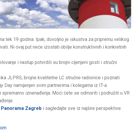
a tek 19 godina. Ipak, dovoljno je iskustva za pripremu velikog
ati. Ni ovaj put neće izostati obilje konstruktivnih i konkretnih
vanje i nastup potvrdili su brojni cijenjeni gosti i stručni
ka JLPRS, brojne kvalitetne LC stručne radionice i poznati
ogy Day namijenjen svim partnerima i kolegama iz IT-a.
 mi spremamo iznenađenja. Moći ćete se odmoriti i podružiti u VR
ađenje.
lu Panorama Zagreb
i sagledajte sve iz najšire perspektive.
com