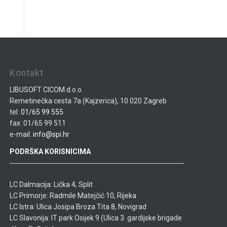
Kontakt
LIBUSOFT CICOM d.o.o.
Remetinečka cesta 7a (Kajzerica), 10 020 Zagreb
tel:
01/65 99 555
fax: 01/65 99 511
e-mail:
info@spi.hr
PODRŠKA KORISNICIMA
LC Dalmacija: Lička 4, Split
LC Primorje: Radmile Matejčić 10, Rijeka
LC Istra: Ulica Josipa Broza Tita 8, Novigrad
LC Slavonija: IT park Osijek 9 (Ulica 3. gardijske brigade