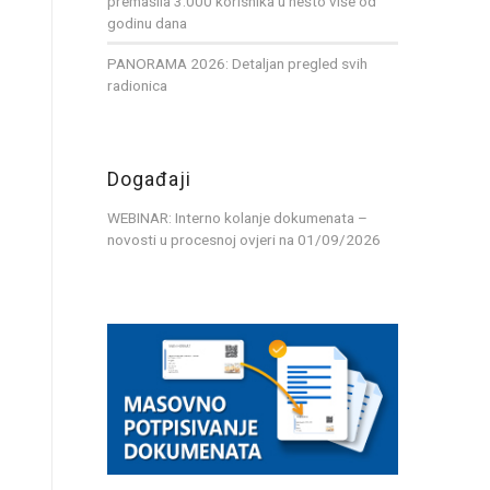
premašila 3.000 korisnika u nešto više od
godinu dana
PANORAMA 2026: Detaljan pregled svih
radionica
Događaji
WEBINAR: Interno kolanje dokumenata –
novosti u procesnoj ovjeri
na 01/09/2026