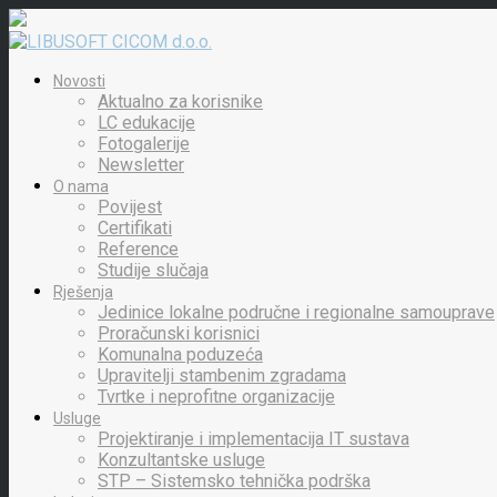
Novosti
Aktualno za korisnike
LC edukacije
Fotogalerije
Newsletter
O nama
Povijest
Certifikati
Reference
Studije slučaja
Rješenja
Jedinice lokalne područne i regionalne samouprave
Proračunski korisnici
Komunalna poduzeća
Upravitelji stambenim zgradama
Tvrtke i neprofitne organizacije
Usluge
Projektiranje i implementacija IT sustava
Konzultantske usluge
STP – Sistemsko tehnička podrška