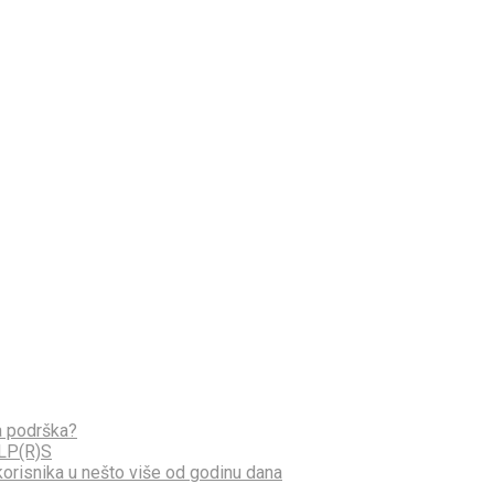
na podrška?
JLP(R)S
isnika u nešto više od godinu dana