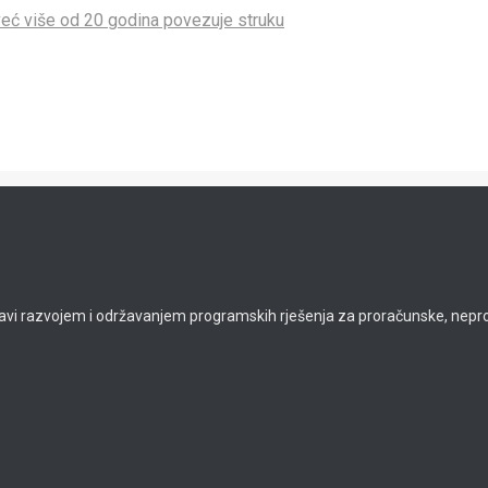
eć više od 20 godina povezuje struku
avi razvojem i održavanjem programskih rješenja za proračunske, neprof