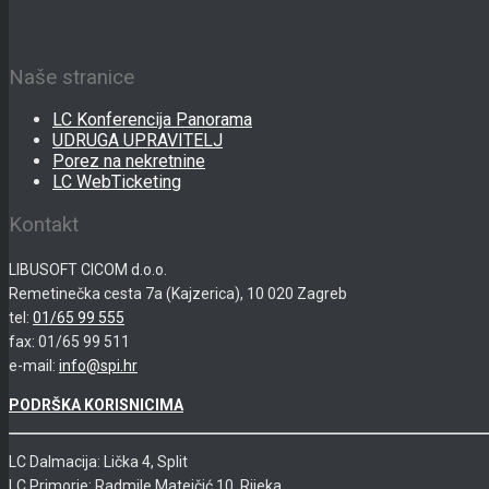
Naše stranice
LC Konferencija Panorama
UDRUGA UPRAVITELJ
Porez na nekretnine
LC WebTicketing
Kontakt
LIBUSOFT CICOM d.o.o.
Remetinečka cesta 7a (Kajzerica), 10 020 Zagreb
tel:
01/65 99 555
fax: 01/65 99 511
e-mail:
info@spi.hr
PODRŠKA KORISNICIMA
LC Dalmacija: Lička 4, Split
LC Primorje: Radmile Matejčić 10, Rijeka