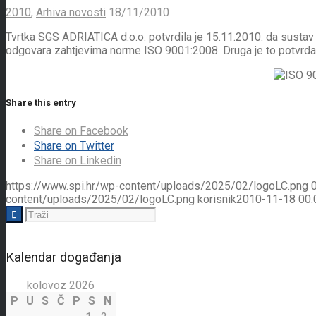
2010
,
Arhiva novosti
18/11/2010
Tvrtka SGS ADRIATICA d.o.o. potvrdila je 15.11.2010. da sustav
odgovara zahtjevima norme ISO 9001:2008. Druga je to potvrda
Share this entry
Share on Facebook
Share on Twitter
Share on Linkedin
https://www.spi.hr/wp-content/uploads/2025/02/logoLC.png
content/uploads/2025/02/logoLC.png
korisnik
2010-11-18 00:
Kalendar događanja
kolovoz 2026
P
U
S
Č
P
S
N