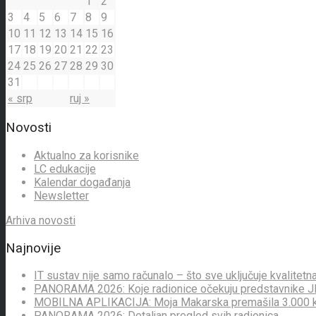
1
2
3
4
5
6
7
8
9
10
11
12
13
14
15
16
17
18
19
20
21
22
23
24
25
26
27
28
29
30
31
« srp
ruj »
Novosti
Aktualno za korisnike
LC edukacije
Kalendar događanja
Newsletter
Arhiva novosti
Najnovije
IT sustav nije samo računalo – što sve uključuje kvalitet
PANORAMA 2026: Koje radionice očekuju predstavnike 
MOBILNA APLIKACIJA: Moja Makarska premašila 3.000 kor
PANORAMA 2026: Detaljan pregled svih radionica