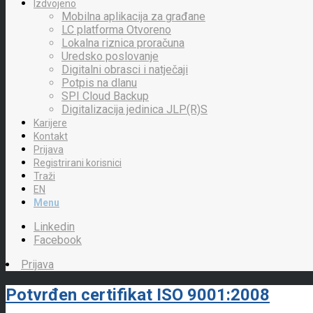
Izdvojeno
Mobilna aplikacija za građane
LC platforma Otvoreno
Lokalna riznica proračuna
Uredsko poslovanje
Digitalni obrasci i natječaji
Potpis na dlanu
SPI Cloud Backup
Digitalizacija jedinica JLP(R)S
Karijere
Kontakt
Prijava
Registrirani korisnici
Traži
EN
Menu
Linkedin
Facebook
Prijava
Potvrđen certifikat ISO 9001:2008