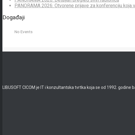
PANORAMA 2026: Otvorene prijave za konferenciju koja v
Događaji
No Events
LIBUSOFT CICOM je IT i konzultantska tvrtka koja se od 1992. godine b