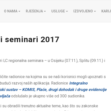
O NAMA
RJEŠENJA
USLUGE
IZDVOJENO
KARI
ni seminari 2017
i LC regionalna seminara – u Osijeku (07.11.), Splitu (09.11.) i
ičite radionice na kojima su se naši korisnici mogli upoznati s
dući razvoj naših aplikacija. Radionice
Integralno
ki sustav – KOMIS, Plaće, drugi dohodak i druge evidencije
vljača
odslušalo je ukupno više od 300 sudionika.
 su obradili trenutno aktualne teme, kao što su zakonske