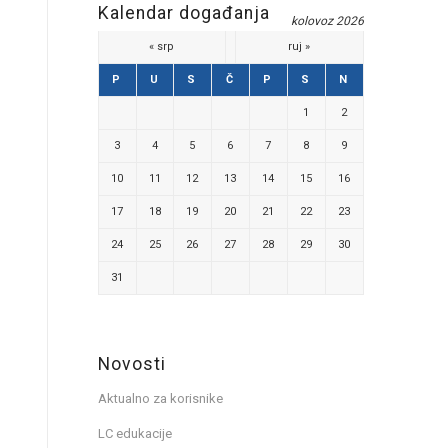
Kalendar događanja
kolovoz 2026
« srp
ruj »
P
U
S
Č
P
S
N
1
2
3
4
5
6
7
8
9
10
11
12
13
14
15
16
17
18
19
20
21
22
23
24
25
26
27
28
29
30
31
Novosti
Aktualno za korisnike
LC edukacije