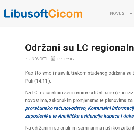
NOVOSTI
Održani su LC regional
NOVOSTI
16/11/2017
Kao što smo i najavili, tijekom studenog održana su tr
Puli (14.11.).
Na LC regionalnim seminarima održali smo četiri razl
novostima, zakonskim promjenama te planovima za bu
proračunsko računovodstvo, Komunalni informacijs
zaposlenika te Analitičke evidencije kupaca i doba
Na održanim regionalnim seminarima naši konzultanti