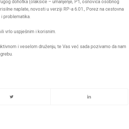
drugog dohotka (olakšice – umanjenje, P1, osnovica osobnog
risilne naplate, novosti u verziji RP-a 6.01., Porez na cestovna
 i problematika.
li vrlo uspješnim i korisnim.
uktivnom i veselom druženju, te Vas već sada pozivamo da nam
agrebu.