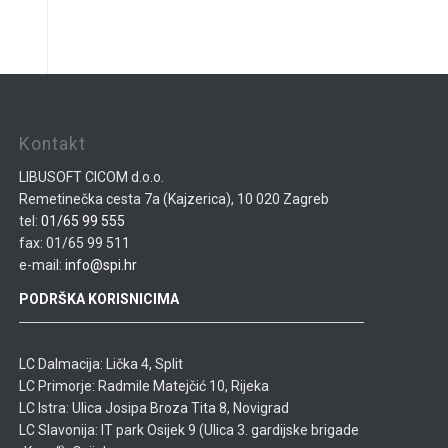
Kontakt
LIBUSOFT CICOM d.o.o.
Remetinečka cesta 7a (Kajzerica), 10 020 Zagreb
tel:
01/65 99 555
fax: 01/65 99 511
e-mail:
info@spi.hr
PODRŠKA KORISNICIMA
LC Dalmacija: Lička 4, Split
LC Primorje: Radmile Matejčić 10, Rijeka
LC Istra: Ulica Josipa Broza Tita 8, Novigrad
LC Slavonija: IT park Osijek 9 (Ulica 3. gardijske brigade