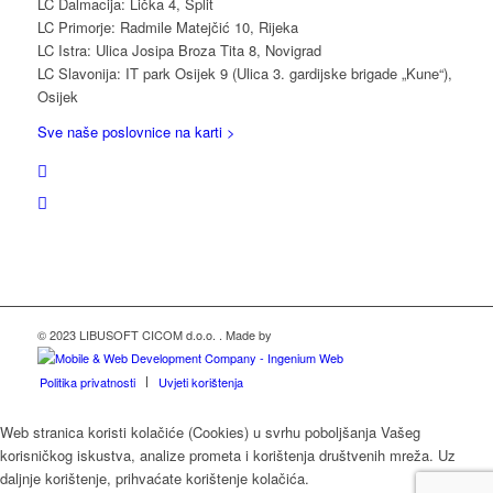
LC Dalmacija: Lička 4, Split
LC Primorje: Radmile Matejčić 10, Rijeka
LC Istra: Ulica Josipa Broza Tita 8, Novigrad
LC Slavonija: IT park Osijek 9 (Ulica 3. gardijske brigade „Kune“),
Osijek
Sve naše poslovnice na karti >
© 2023 LIBUSOFT CICOM d.o.o. . Made by
Politika privatnosti
Uvjeti korištenja
Web stranica koristi kolačiće (Cookies) u svrhu poboljšanja Vašeg
korisničkog iskustva, analize prometa i korištenja društvenih mreža. Uz
daljnje korištenje, prihvaćate korištenje kolačića.