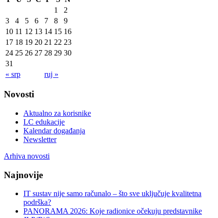
1
2
3
4
5
6
7
8
9
10
11
12
13
14
15
16
17
18
19
20
21
22
23
24
25
26
27
28
29
30
31
« srp
ruj »
Novosti
Aktualno za korisnike
LC edukacije
Kalendar događanja
Newsletter
Arhiva novosti
Najnovije
IT sustav nije samo računalo – što sve uključuje kvalitetna
podrška?
PANORAMA 2026: Koje radionice očekuju predstavnike