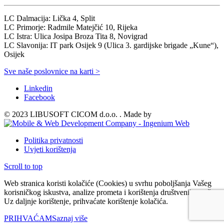
LC Dalmacija: Lička 4, Split
LC Primorje: Radmile Matejčić 10, Rijeka
LC Istra: Ulica Josipa Broza Tita 8, Novigrad
LC Slavonija: IT park Osijek 9 (Ulica 3. gardijske brigade „Kune“),
Osijek
Sve naše poslovnice na karti >
Linkedin
Facebook
© 2023 LIBUSOFT CICOM d.o.o. . Made by
Politika privatnosti
Uvjeti korištenja
Scroll to top
Web stranica koristi kolačiće (Cookies) u svrhu poboljšanja Vašeg
korisničkog iskustva, analize prometa i korištenja društvenih mreža.
Uz daljnje korištenje, prihvaćate korištenje kolačića.
PRIHVAĆAM
Saznaj više