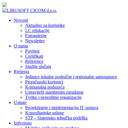
Novosti
Aktualno za korisnike
LC edukacije
Fotogalerije
Newsletter
O nama
Povijest
Certifikati
Reference
Studije slučaja
Rješenja
Jedinice lokalne područne i regionalne samouprave
Proračunski korisnici
Komunalna poduzeća
Upravitelji stambenim zgradama
Tvrtke i neprofitne organizacije
Usluge
Projektiranje i implementacija IT sustava
Konzultantske usluge
STP – Sistemsko tehnička podrška
Izdvojeno