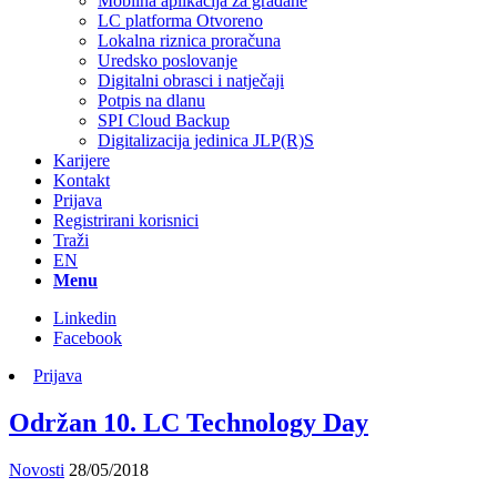
Mobilna aplikacija za građane
LC platforma Otvoreno
Lokalna riznica proračuna
Uredsko poslovanje
Digitalni obrasci i natječaji
Potpis na dlanu
SPI Cloud Backup
Digitalizacija jedinica JLP(R)S
Karijere
Kontakt
Prijava
Registrirani korisnici
Traži
EN
Menu
Linkedin
Facebook
Prijava
Održan 10. LC Technology Day
Novosti
28/05/2018