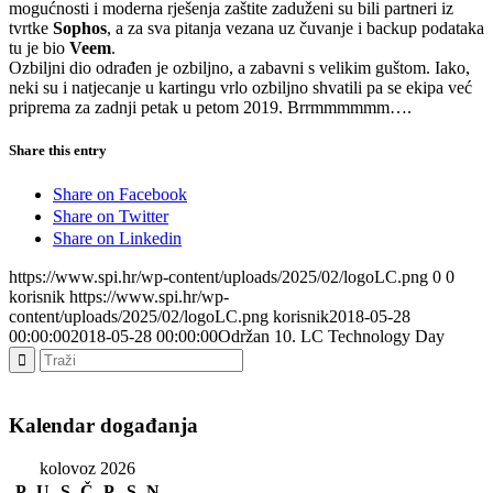
mogućnosti i moderna rješenja zaštite zaduženi su bili partneri iz
tvrtke
Sophos
, a za sva pitanja vezana uz čuvanje i backup podataka
tu je bio
Veem
.
Ozbiljni dio odrađen je ozbiljno, a zabavni s velikim guštom. Iako,
neki su i natjecanje u kartingu vrlo ozbiljno shvatili pa se ekipa već
priprema za zadnji petak u petom 2019. Brrmmmmmm….
Share this entry
Share on Facebook
Share on Twitter
Share on Linkedin
https://www.spi.hr/wp-content/uploads/2025/02/logoLC.png
0
0
korisnik
https://www.spi.hr/wp-
content/uploads/2025/02/logoLC.png
korisnik
2018-05-28
00:00:00
2018-05-28 00:00:00
Održan 10. LC Technology Day
Kalendar događanja
kolovoz 2026
P
U
S
Č
P
S
N