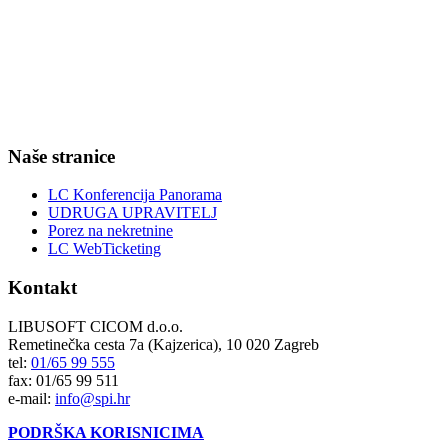
Naše stranice
LC Konferencija Panorama
UDRUGA UPRAVITELJ
Porez na nekretnine
LC WebTicketing
Kontakt
LIBUSOFT CICOM d.o.o.
Remetinečka cesta 7a (Kajzerica), 10 020 Zagreb
tel:
01/65 99 555
fax: 01/65 99 511
e-mail:
info@spi.hr
PODRŠKA KORISNICIMA