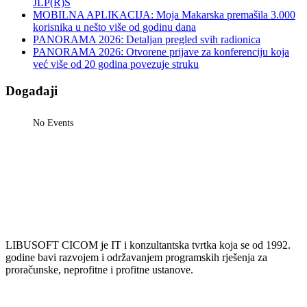
JLP(R)S
MOBILNA APLIKACIJA: Moja Makarska premašila 3.000
korisnika u nešto više od godinu dana
PANORAMA 2026: Detaljan pregled svih radionica
PANORAMA 2026: Otvorene prijave za konferenciju koja
već više od 20 godina povezuje struku
Događaji
No Events
LIBUSOFT CICOM je IT i konzultantska tvrtka koja se od 1992.
godine bavi razvojem i održavanjem programskih rješenja za
proračunske, neprofitne i profitne ustanove.