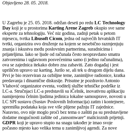
Objavljeno 28. 05. 2018.
U Zagrebu je 25. 05. 2018. održan deseti po redu
LC Technology
Day
koji je u prostorima
Karting Arene Zagreb
okupio sve same
eksperte za tehnologiju. Već niz godina, zadnji petak u petom
mjesecu, tvrtka
Libusoft Cicom
, jedna od najvećih hrvatskih IT
tvrtki, organizira ovo druženje na kojem se nesebično razmjenjuju
znanja i iskustva među poslovnim partnerima, suradnicima i
prijateljima. Iako se ljude od računala često neopravdano smatra
zatvorenima i uglavnom posvećenima samo (i jedino računalima),
ova se zajednica itekako dobro zna zabaviti. Zato događaj i jest
upriličen upravo uz karting. Jurilo se, ali tek u drugom dijelu dana.
Prvi je bio rezerviran za ozbiljne teme, zanimljive radionice, kratka
predavanja i dinamične diskusije. Prisutne je pozdravio Antonio
Vlahović organizator eventa, voditelj službe tehničke podrške iz
LC-a. Stručnjaci LC-a predstavili su iČelnik, inovativnu aplikaciju
namijenjenu čelnim ljudima jedinica lokalne samouprave, novosti u
LC SPI sustavu (Sustav Poslovnih Informacija) zatim i kontejnere,
spremišta podataka koja sve više plijene pažnju IT zajednice.
Naravno, ovo nije moglo proći bez tema o zaštiti pa su predstavljene
dodatne mogućnosti zaštite od „ransomware“ malicioznih prijetnji.
GDPR
koji je upravo stupio na snagu također je imao svoje
počasno mjesto kao velika tema u zanimljivoj agendi. Za nove