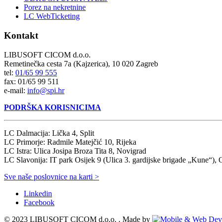
Porez na nekretnine
LC WebTicketing
Kontakt
LIBUSOFT CICOM d.o.o.
Remetinečka cesta 7a (Kajzerica), 10 020 Zagreb
tel:
01/65 99 555
fax: 01/65 99 511
e-mail:
info@spi.hr
PODRŠKA KORISNICIMA
LC Dalmacija: Lička 4, Split
LC Primorje: Radmile Matejčić 10, Rijeka
LC Istra: Ulica Josipa Broza Tita 8, Novigrad
LC Slavonija: IT park Osijek 9 (Ulica 3. gardijske brigade „Kune“), 
Sve naše poslovnice na karti >
Linkedin
Facebook
© 2023 LIBUSOFT CICOM d.o.o. . Made by