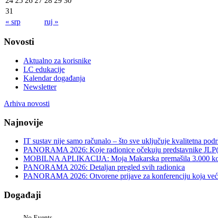
24
25
26
27
28
29
30
31
« srp
ruj »
Novosti
Aktualno za korisnike
LC edukacije
Kalendar događanja
Newsletter
Arhiva novosti
Najnovije
IT sustav nije samo računalo – što sve uključuje kvalitetna pod
PANORAMA 2026: Koje radionice očekuju predstavnike JLP
MOBILNA APLIKACIJA: Moja Makarska premašila 3.000 koris
PANORAMA 2026: Detaljan pregled svih radionica
PANORAMA 2026: Otvorene prijave za konferenciju koja već v
Događaji
No Events