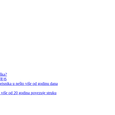
rška?
(R)S
nika u nešto više od godinu dana
iše od 20 godina povezuje struku