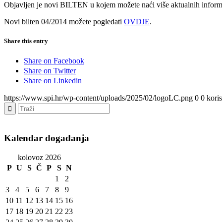
Objavljen je novi BILTEN u kojem možete naći više aktualnih inform
Novi bilten 04/2014 možete pogledati
OVDJE
.
Share this entry
Share on Facebook
Share on Twitter
Share on Linkedin
https://www.spi.hr/wp-content/uploads/2025/02/logoLC.png
0
0
kori
Kalendar događanja
kolovoz 2026
P
U
S
Č
P
S
N
1
2
3
4
5
6
7
8
9
10
11
12
13
14
15
16
17
18
19
20
21
22
23