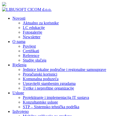
Novosti
Aktualno za korisnike
LC edukacije
Fotogalerije
Newsletter
O nama
Povijest
Certifikati
Reference
Studije slučaja
Rješenja
Jedinice lokalne područne i regionalne samouprave
Proračunski korisnici
Komunalna poduzeća
Upravitelji stambenim zgradama
Tvrtke i neprofitne organizacije
Usluge
Projektiranje i implementacija IT sustava
Konzultantske usluge
STP – Sistemsko tehnička podrška
Izdvojeno