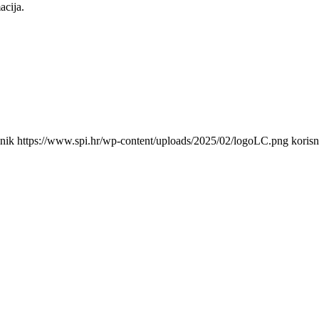
acija.
snik
https://www.spi.hr/wp-content/uploads/2025/02/logoLC.png
korisn