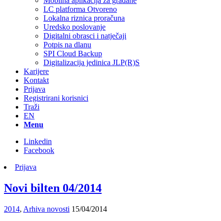
Mobilna aplikacija za građane
LC platforma Otvoreno
Lokalna riznica proračuna
Uredsko poslovanje
Digitalni obrasci i natječaji
Potpis na dlanu
SPI Cloud Backup
Digitalizacija jedinica JLP(R)S
Karijere
Kontakt
Prijava
Registrirani korisnici
Traži
EN
Menu
Linkedin
Facebook
Prijava
Novi bilten 04/2014
2014
,
Arhiva novosti
15/04/2014