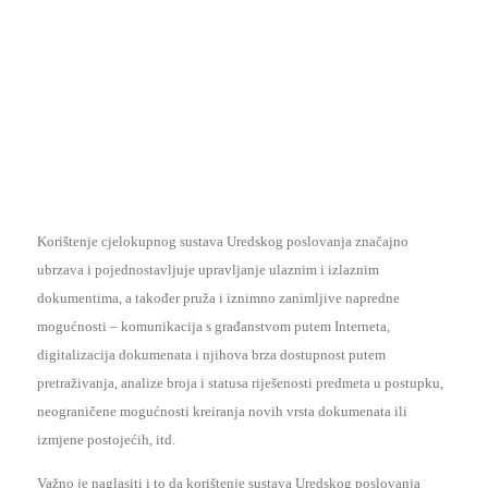
Korištenje cjelokupnog sustava Uredskog poslovanja značajno
ubrzava i pojednostavljuje upravljanje ulaznim i izlaznim
dokumentima, a također pruža i iznimno zanimljive napredne
mogućnosti – komunikacija s građanstvom putem Interneta,
digitalizacija dokumenata i njihova brza dostupnost putem
pretraživanja, analize broja i statusa riješenosti predmeta u postupku,
neograničene mogućnosti kreiranja novih vrsta dokumenata ili
izmjene postojećih, itd.
Važno je naglasiti i to da korištenje sustava Uredskog poslovanja