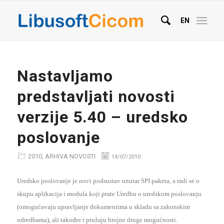
EN
Nastavljamo
predstavljati novosti
verzije 5.40 – uredsko
poslovanje
2010
,
ARHIVA NOVOSTI
14/07/2010
Uredsko poslovanje je novi podsustav unutar SPI paketa, a radi se o
skupu aplikacija i modula koji prate Uredbu o uredskom poslovanju
(omogućavaju upravljanje dokumentima u skladu sa zakonskim
odredbama), ali također i pružaju brojne druge mogućnosti.