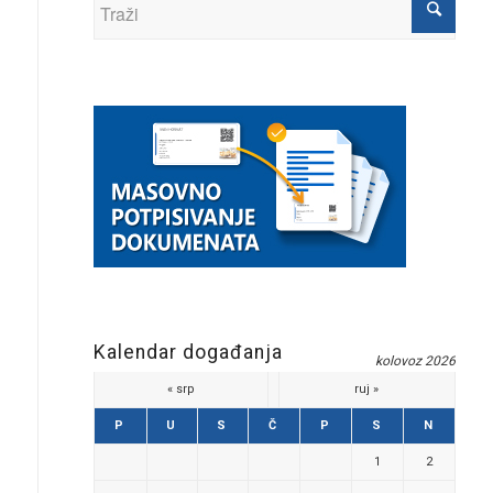
Kalendar događanja
kolovoz 2026
« srp
ruj »
P
U
S
Č
P
S
N
1
2