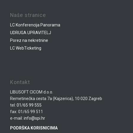
Naše stranice
LC Konferencija Panorama
UDRUGA UPRAVITELJ
Porez na nekretnine
LC WebTicketing
Kontakt
LIBUSOFT CICOM d.o.o.
Remetinečka cesta 7a (Kajzerica), 10 020 Zagreb
tel:
01/65 99 555
fax: 01/65 99 511
e-mail:
info@spi.hr
PODRŠKA KORISNICIMA