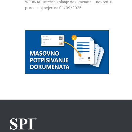
WEBINAR: Interno kolanje dokumenata – novosti u
procesnoj ovjeri
na 01/09/2026