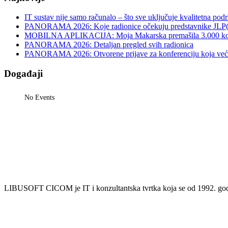
IT sustav nije samo računalo – što sve uključuje kvalitetna pod
PANORAMA 2026: Koje radionice očekuju predstavnike JLP
MOBILNA APLIKACIJA: Moja Makarska premašila 3.000 koris
PANORAMA 2026: Detaljan pregled svih radionica
PANORAMA 2026: Otvorene prijave za konferenciju koja već v
Događaji
No Events
LIBUSOFT CICOM je IT i konzultantska tvrtka koja se od 1992. godin