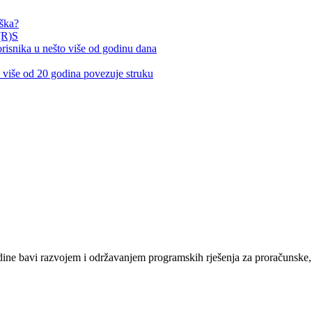
rška?
(R)S
nika u nešto više od godinu dana
iše od 20 godina povezuje struku
e bavi razvojem i održavanjem programskih rješenja za proračunske, n