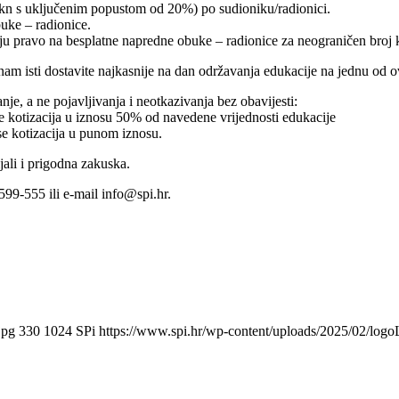
kn s uključenim popustom od 20%) po sudioniku/radionici.
uke – radionice.
u pravo na besplatne napredne obuke – radionice za neograničen broj k
am isti dostavite najkasnije na dan održavanja edukacije na jednu od o
je, a ne pojavljivanja i neotkazivanja bez obavijesti:
e kotizacija u iznosu 50% od navedene vrijednosti edukacije
se kotizacija u punom iznosu.
ali i prigodna zakuska.
599-555 ili e-mail info@spi.hr.
jpg
330
1024
SPi
https://www.spi.hr/wp-content/uploads/2025/02/log