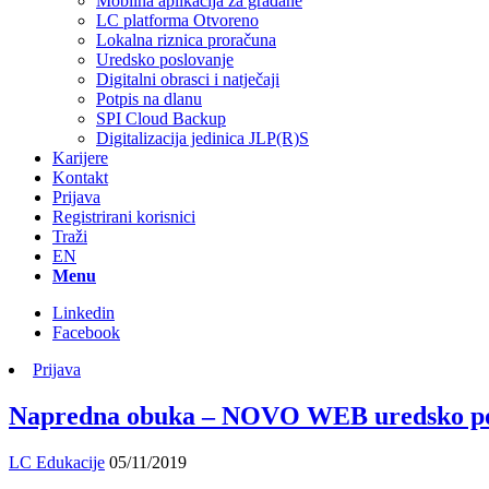
Mobilna aplikacija za građane
LC platforma Otvoreno
Lokalna riznica proračuna
Uredsko poslovanje
Digitalni obrasci i natječaji
Potpis na dlanu
SPI Cloud Backup
Digitalizacija jedinica JLP(R)S
Karijere
Kontakt
Prijava
Registrirani korisnici
Traži
EN
Menu
Linkedin
Facebook
Prijava
Napredna obuka – NOVO WEB uredsko po
LC Edukacije
05/11/2019