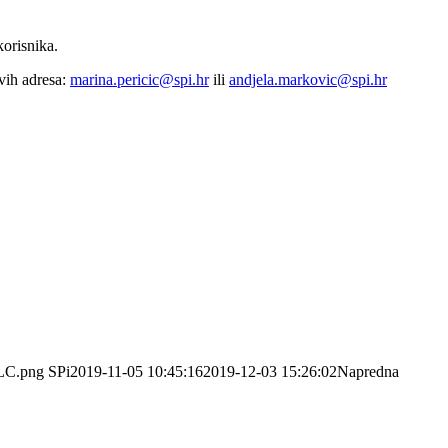
orisnika.
vih adresa:
marina.pericic@spi.hr
ili
andjela.markovic@spi.hr
oLC.png
SPi
2019-11-05 10:45:16
2019-12-03 15:26:02
Napredna