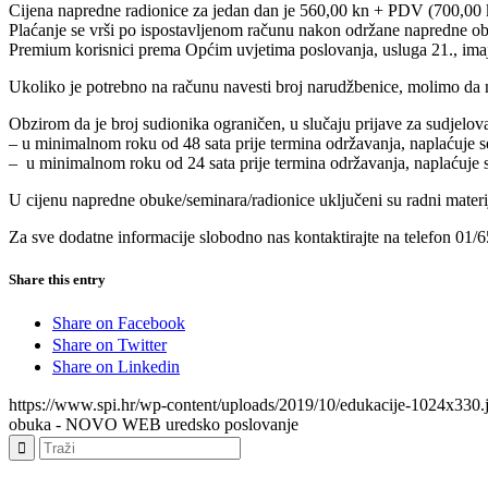
Cijena napredne radionice za jedan dan je 560,00 kn + PDV (700,00 
Plaćanje se vrši po ispostavljenom računu nakon održane napredne ob
Premium korisnici prema Općim uvjetima poslovanja, usluga 21., imaj
Ukoliko je potrebno na računu navesti broj narudžbenice, molimo da n
Obzirom da je broj sudionika ograničen, u slučaju prijave za sudjelovan
– u minimalnom roku od 48 sata prije termina održavanja, naplaćuje s
– u minimalnom roku od 24 sata prije termina održavanja, naplaćuje 
U cijenu napredne obuke/seminara/radionice uključeni su radni materij
Za sve dodatne informacije slobodno nas kontaktirajte na telefon 01/6
Share this entry
Share on Facebook
Share on Twitter
Share on Linkedin
https://www.spi.hr/wp-content/uploads/2019/10/edukacije-1024x330.
obuka - NOVO WEB uredsko poslovanje