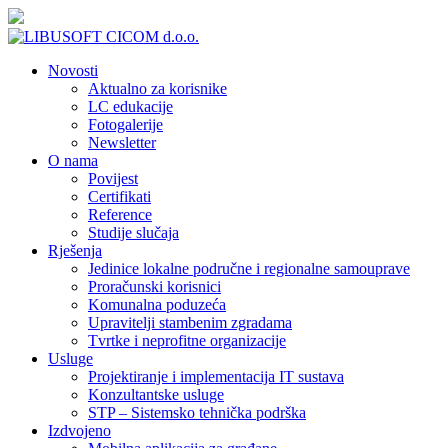
Novosti
Aktualno za korisnike
LC edukacije
Fotogalerije
Newsletter
O nama
Povijest
Certifikati
Reference
Studije slučaja
Rješenja
Jedinice lokalne područne i regionalne samouprave
Proračunski korisnici
Komunalna poduzeća
Upravitelji stambenim zgradama
Tvrtke i neprofitne organizacije
Usluge
Projektiranje i implementacija IT sustava
Konzultantske usluge
STP – Sistemsko tehnička podrška
Izdvojeno