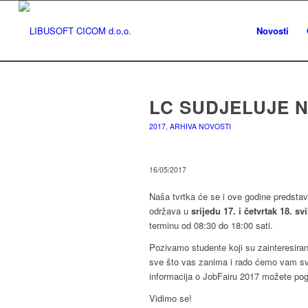
Novosti
LC SUDJELUJE 
2017
,
ARHIVA NOVOSTI
16/05/2017
Naša tvrtka će se i ove godine predsta
održava u
srijedu 17. i četvrtak 18. sv
terminu od 08:30 do 18:00 sati.
Pozivamo studente koji su zainteresiran
sve što vas zanima i rado ćemo vam sve o
informacija o JobFairu 2017 možete pog
Vidimo se!