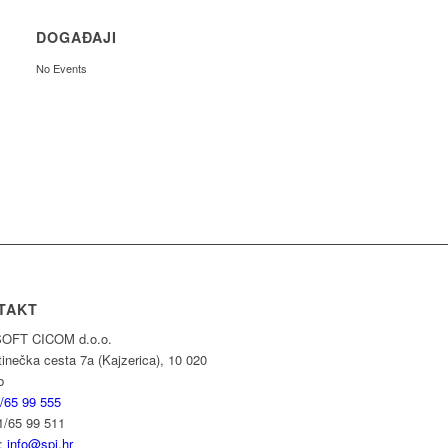
DOGAĐAJI
No Events
TAKT
OFT CICOM d.o.o.
inečka cesta 7a (Kajzerica), 10 020
b
/65 99 555
1/65 99 511
l:
info@spi.hr