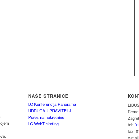
NAŠE STRANICE
KON
LC Konferencija Panorama
LIBUS
UDRUGA UPRAVITELJ
Remet
a
Porez na nekretnine
Zagre
vojem
LC WebTicketing
tel:
01
fax: 0
ove.
e-mai