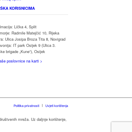
ŠKA KORISNICIMA
macija: Lička 4, Split
morje: Radmile Matejčić 10, Rijeka
ra: Ulica Josipa Broza Tita 8, Novigrad
vonija: IT park Osijek 9 (Ulica 3.
ske brigade „Kune“), Osijek
aše poslovnice na karti >
Politika privatnosti
Uvjeti korištenja
društvenih mreža. Uz daljnje korištenje,