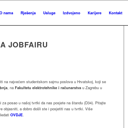
O nama
Rješenja
Usluge
Izdvojeno
Karijere
Kontakt
NA JOBFAIRU
viti na najvećem studentskom sajmu poslova u Hrvatskoj, koji se
ibnja
, na
Fakultetu elektrotehnike i računarstva
u Zagrebu u
i za posao u našoj tvrtki da nas posjete na štandu (D34). Pitajte
bjasniti, a dobro došli ste i posjetiti nas u tvrtki. Više
ledati
OVDJE
.