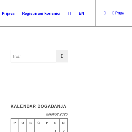
Prijava
Prijava
Registrirani korisnici
EN
KALENDAR DOGAĐANJA
kolovoz 2026
P
U
S
Č
P
S
N
1
2