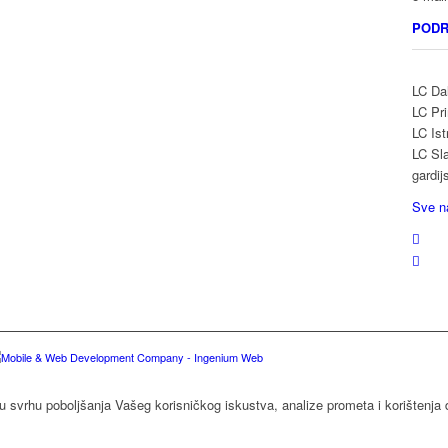
PODR
LC Dal
LC Pri
LC Ist
LC Sla
gardij
Sve n
u svrhu poboljšanja Vašeg korisničkog iskustva, analize prometa i korištenja 