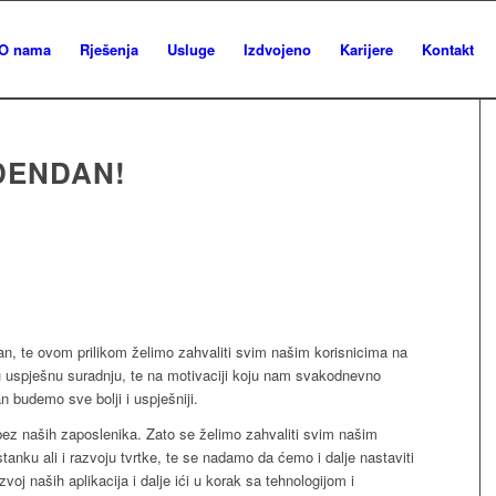
O nama
Rješenja
Usluge
Izdvojeno
Karijere
Kontakt
OĐENDAN!
an, te ovom prilikom želimo zahvaliti svim našim korisnicima na
 uspješnu suradnju, te na motivaciji koju nam svakodnevno
an budemo sve bolji i uspješniji.
ez naših zaposlenika. Zato se želimo zahvaliti svim našim
tanku ali i razvoju tvrtke, te se nadamo da ćemo i dalje nastaviti
zvoj naših aplikacija i dalje ići u korak sa tehnologijom i