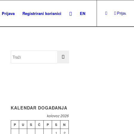
Prijava
Prijava
Registrirani korisnici
EN
KALENDAR DOGAĐANJA
kolovoz 2026
P
U
S
Č
P
S
N
1
2