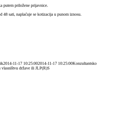
ka putem priložene prijavnice.
 48 sati, naplaćuje se kotizacija u punom iznosu.
ik
2014-11-17 10:25:00
2014-11-17 10:25:00
Konzultantsko
 vlasništvu države ili JLP(R)S