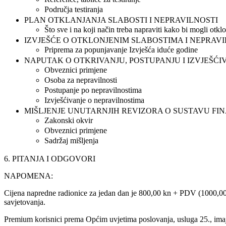
Područja testiranja
PLAN OTKLANJANJA SLABOSTI I NEPRAVILNOSTI
Što sve i na koji način treba napraviti kako bi mogli otkl
IZVJEŠĆE O OTKLONJENIM SLABOSTIMA I NEPRA
Priprema za popunjavanje Izvješća iduće godine
NAPUTAK O OTKRIVANJU, POSTUPANJU I IZVJEŠĆ
Obveznici primjene
Osoba za nepravilnosti
Postupanje po nepravilnostima
Izvješćivanje o nepravilnostima
MIŠLJENJE UNUTARNJIH REVIZORA O SUSTAVU FI
Zakonski okvir
Obveznici primjene
Sadržaj mišljenja
6. PITANJA I ODGOVORI
NAPOMENA:
Cijena napredne radionice za jedan dan je 800,00 kn + PDV (1000,00
savjetovanja.
Premium korisnici prema Općim uvjetima poslovanja, usluga 25., ima