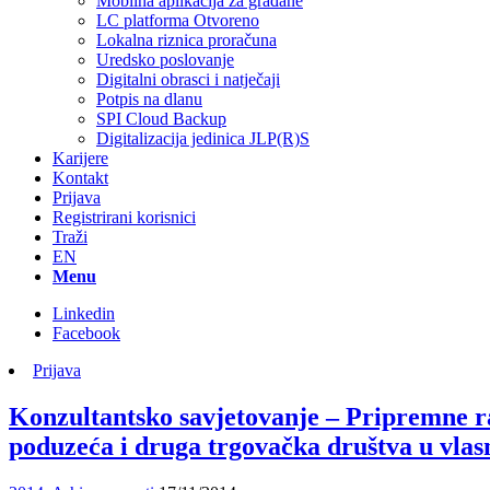
Mobilna aplikacija za građane
LC platforma Otvoreno
Lokalna riznica proračuna
Uredsko poslovanje
Digitalni obrasci i natječaji
Potpis na dlanu
SPI Cloud Backup
Digitalizacija jedinica JLP(R)S
Karijere
Kontakt
Prijava
Registrirani korisnici
Traži
EN
Menu
Linkedin
Facebook
Prijava
Konzultantsko savjetovanje – Pripremne ra
poduzeća i druga trgovačka društva u vlas