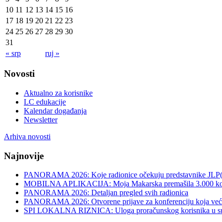
10
11
12
13
14
15
16
17
18
19
20
21
22
23
24
25
26
27
28
29
30
31
« srp
ruj »
Novosti
Aktualno za korisnike
LC edukacije
Kalendar događanja
Newsletter
Arhiva novosti
Najnovije
PANORAMA 2026: Koje radionice očekuju predstavnike JLP
MOBILNA APLIKACIJA: Moja Makarska premašila 3.000 koris
PANORAMA 2026: Detaljan pregled svih radionica
PANORAMA 2026: Otvorene prijave za konferenciju koja već v
SPI LOKALNA RIZNICA: Uloga proračunskog korisnika u sus