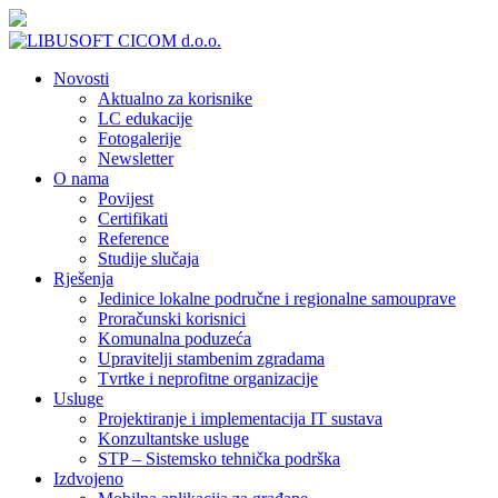
Novosti
Aktualno za korisnike
LC edukacije
Fotogalerije
Newsletter
O nama
Povijest
Certifikati
Reference
Studije slučaja
Rješenja
Jedinice lokalne područne i regionalne samouprave
Proračunski korisnici
Komunalna poduzeća
Upravitelji stambenim zgradama
Tvrtke i neprofitne organizacije
Usluge
Projektiranje i implementacija IT sustava
Konzultantske usluge
STP – Sistemsko tehnička podrška
Izdvojeno