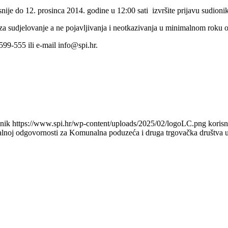
nije do 12. prosinca 2014. godine u 12:00 sati izvršite prijavu sudioni
za sudjelovanje a ne pojavljivanja i neotkazivanja u minimalnom roku od
599-555 ili e-mail info@spi.hr.
snik
https://www.spi.hr/wp-content/uploads/2025/02/logoLC.png
korisn
iskalnoj odgovornosti za Komunalna poduzeća i druga trgovačka društva u