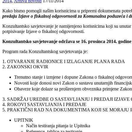
2014
,
Arhiva novosti
17/11/2014
Kako bismo pomogli našim korisnicima u pripremi dokumenata potrebni
predaju Izjave o fiskalnoj odgovornosti za Komunalna poduzeća i dr
Konzultantsko savjetovanje je namijenjeno korisnicima koji su unutar
potpisivanje Izjave o fiskalnoj odgovornosti.
Konzultantsko savjetovanje održava se 16. prosinca 2014. godin
Program rada Konzultantskog savjetovanja je:
1. OTVARANJE RADIONICE I IZLAGANJE PLANA RADA
2. ZAKONSKI OKVIR
Trenutno stanje i izmjene i dopune Zakona o fiskalnoj odgovor
Novosti koje donosi novi Zakon o sustavu unutarnjih financijs
Obaveze koje dolaze sa proširenjem obveznika primjene Zakona 
3. SADRŽAJ UREDBE O SASTAVLJANJU I PREDAJI IZJAVE
4. ROKOVI SASTAVLJANJA I PREDAJE
5. PRAKTIČNI RAD NA DOKUMENTIMA KOJI SE MORAJU PR
UPITNIK
Način testiranja pitanja iz Upitnika
Reference, tablice za testiranje