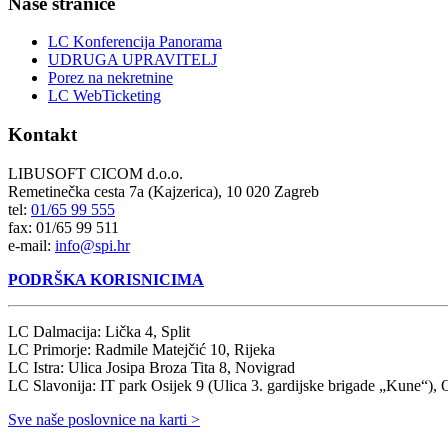
Naše stranice
LC Konferencija Panorama
UDRUGA UPRAVITELJ
Porez na nekretnine
LC WebTicketing
Kontakt
LIBUSOFT CICOM d.o.o.
Remetinečka cesta 7a (Kajzerica), 10 020 Zagreb
tel:
01/65 99 555
fax: 01/65 99 511
e-mail:
info@spi.hr
PODRŠKA KORISNICIMA
LC Dalmacija: Lička 4, Split
LC Primorje: Radmile Matejčić 10, Rijeka
LC Istra: Ulica Josipa Broza Tita 8, Novigrad
LC Slavonija: IT park Osijek 9 (Ulica 3. gardijske brigade „Kune“), 
Sve naše poslovnice na karti >