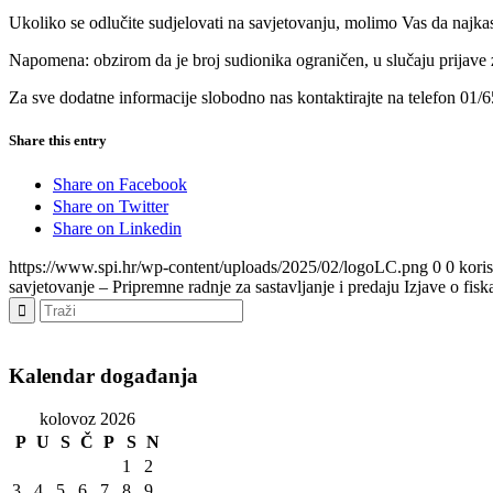
Ukoliko se odlučite sudjelovati na savjetovanju, molimo Vas da najkas
Napomena: obzirom da je broj sudionika ograničen, u slučaju prijave 
Za sve dodatne informacije slobodno nas kontaktirajte na telefon 01/6
Share this entry
Share on Facebook
Share on Twitter
Share on Linkedin
https://www.spi.hr/wp-content/uploads/2025/02/logoLC.png
0
0
kori
savjetovanje – Pripremne radnje za sastavljanje i predaju Izjave o f
Kalendar događanja
kolovoz 2026
P
U
S
Č
P
S
N
1
2
3
4
5
6
7
8
9