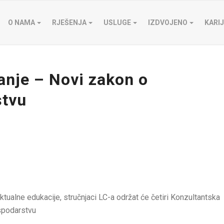
O NAMA
RJEŠENJA
USLUGE
IZDVOJENO
KARI
anje – Novi zakon o
tvu
ktualne edukacije, stručnjaci LC-a održat će četiri Konzultantska
spodarstvu