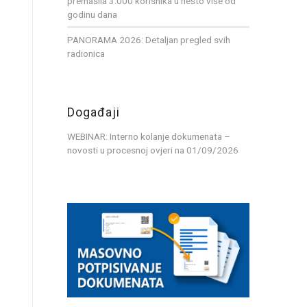
premašila 3.000 korisnika u nešto više od
godinu dana
PANORAMA 2026: Detaljan pregled svih
radionica
Događaji
WEBINAR: Interno kolanje dokumenata –
novosti u procesnoj ovjeri
na 01/09/2026