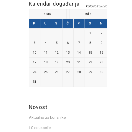
Kalendar događanja
kolovoz 2026
« srp
ruj »
P
U
S
Č
P
S
N
1
2
3
4
5
6
7
8
9
10
11
12
13
14
15
16
17
18
19
20
21
22
23
24
25
26
27
28
29
30
31
Novosti
Aktualno za korisnike
LC edukacije