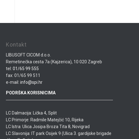
Kontakt
LIBUSOFT CICOM d.o.o.
Remetinečka cesta 7a (Kajzerica), 10 020 Zagreb
tel:
01/65 99 555
fax: 01/65 99 511
e-mail:
info@spi.hr
PODRŠKA KORISNICIMA
LC Dalmacija: Lička 4, Split
LC Primorje: Radmile Matejčić 10, Rijeka
LC Istra: Ulica Josipa Broza Tita 8, Novigrad
LC Slavonija: IT park Osijek 9 (Ulica 3. gardijske brigade