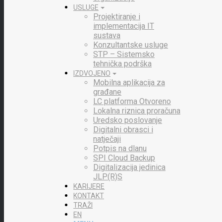
USLUGE
Projektiranje i
implementacija IT
sustava
Konzultantske usluge
STP – Sistemsko
tehnička podrška
IZDVOJENO
Mobilna aplikacija za
građane
LC platforma Otvoreno
Lokalna riznica proračuna
Uredsko poslovanje
Digitalni obrasci i
natječaji
Potpis na dlanu
SPI Cloud Backup
Digitalizacija jedinica
JLP(R)S
KARIJERE
KONTAKT
TRAŽI
EN