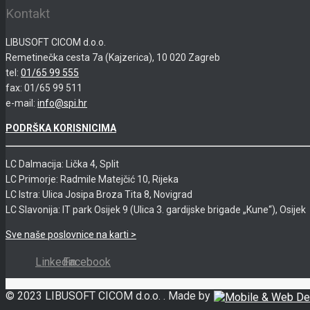
Kontakt
LIBUSOFT CICOM d.o.o.
Remetinečka cesta 7a (Kajzerica), 10 020 Zagreb
tel:
01/65 99 555
fax: 01/65 99 511
e-mail:
info@spi.hr
PODRŠKA KORISNICIMA
LC Dalmacija: Lička 4, Split
LC Primorje: Radmile Matejčić 10, Rijeka
LC Istra: Ulica Josipa Broza Tita 8, Novigrad
LC Slavonija: IT park Osijek 9 (Ulica 3. gardijske brigade „Kune“), Osijek
Sve naše poslovnice na karti >
Linkedin
Facebook
© 2023 LIBUSOFT CICOM d.o.o. . Made by