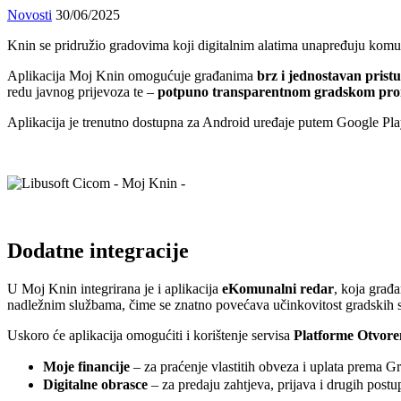
Novosti
30/06/2025
Knin se pridružio gradovima koji digitalnim alatima unapređuju komun
Aplikacija Moj Knin omogućuje građanima
brz i jednostavan pris
redu javnog prijevoza te –
potpuno transparentnom gradskom pr
Aplikacija je trenutno dostupna za Android uređaje putem Google Play
Dodatne integracije
U Moj Knin integrirana je i aplikacija
eKomunalni redar
, koja gra
nadležnim službama, čime se znatno povećava učinkovitost gradskih s
Uskoro će aplikacija omogućiti i korištenje servisa
Platforme Otvore
Moje financije
– za praćenje vlastitih obveza i uplata prema G
Digitalne obrasce
– za predaju zahtjeva, prijava i drugih postup