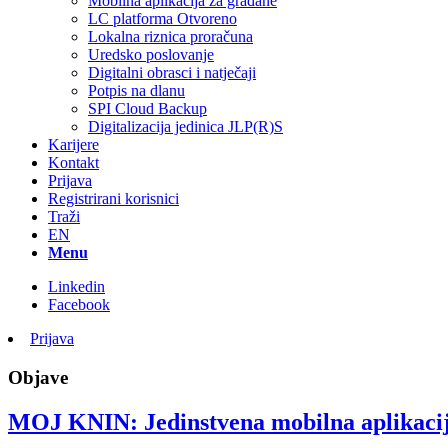
Mobilna aplikacija za građane
LC platforma Otvoreno
Lokalna riznica proračuna
Uredsko poslovanje
Digitalni obrasci i natječaji
Potpis na dlanu
SPI Cloud Backup
Digitalizacija jedinica JLP(R)S
Karijere
Kontakt
Prijava
Registrirani korisnici
Traži
EN
Menu
Linkedin
Facebook
Prijava
Objave
MOJ KNIN: Jedinstvena mobilna aplikacij