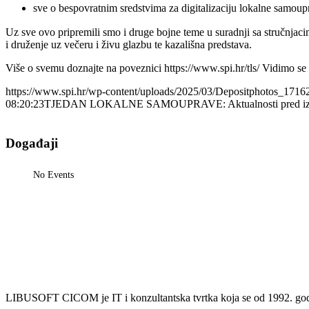
sve o bespovratnim sredstvima za digitalizaciju lokalne samoup
Uz sve ovo pripremili smo i druge bojne teme u suradnji sa stručnjacim
i druženje uz večeru i živu glazbu te kazališna predstava.
Više o svemu doznajte na poveznici https://www.spi.hr/tls/ Vidimo se
https://www.spi.hr/wp-content/uploads/2025/03/Depositphotos_171
08:20:23
TJEDAN LOKALNE SAMOUPRAVE: Aktualnosti pred izbore 
Događaji
No Events
LIBUSOFT CICOM je IT i konzultantska tvrtka koja se od 1992. godin