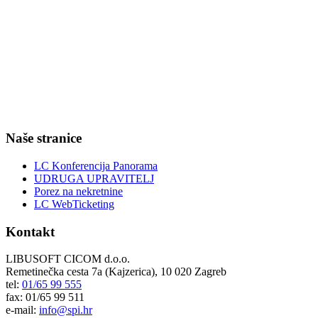
Naše stranice
LC Konferencija Panorama
UDRUGA UPRAVITELJ
Porez na nekretnine
LC WebTicketing
Kontakt
LIBUSOFT CICOM d.o.o.
Remetinečka cesta 7a (Kajzerica), 10 020 Zagreb
tel:
01/65 99 555
fax: 01/65 99 511
e-mail:
info@spi.hr