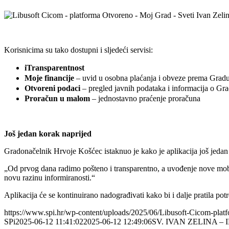
Korisnicima su tako dostupni i sljedeći servisi:
iTransparentnost
Moje financije
– uvid u osobna plaćanja i obveze prema Grad
Otvoreni podaci
– pregled javnih podataka i informacija o Gr
Proračun u malom
– jednostavno praćenje proračuna
Još jedan korak naprijed
Gradonačelnik Hrvoje Košćec istaknuo je kako je aplikacija još jedan 
„Od prvog dana radimo pošteno i transparentno, a uvođenje nove mobil
novu razinu informiranosti.“
Aplikacija će se kontinuirano nadograđivati kako bi i dalje pratila p
https://www.spi.hr/wp-content/uploads/2025/06/Libusoft-Cicom-pla
SPi
2025-06-12 11:41:02
2025-06-12 12:49:06
SV. IVAN ZELINA – INF