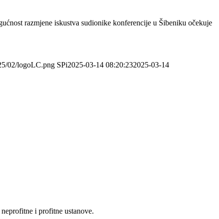
 mogućnost razmjene iskustva sudionike konferencije u Šibeniku očekuje
025/02/logoLC.png
SPi
2025-03-14 08:20:23
2025-03-14
eprofitne i profitne ustanove.