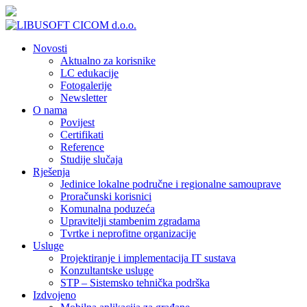
Novosti
Aktualno za korisnike
LC edukacije
Fotogalerije
Newsletter
O nama
Povijest
Certifikati
Reference
Studije slučaja
Rješenja
Jedinice lokalne područne i regionalne samouprave
Proračunski korisnici
Komunalna poduzeća
Upravitelji stambenim zgradama
Tvrtke i neprofitne organizacije
Usluge
Projektiranje i implementacija IT sustava
Konzultantske usluge
STP – Sistemsko tehnička podrška
Izdvojeno