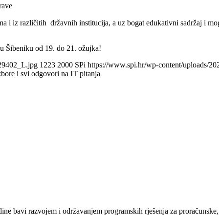
rave
a i iz različitih državnih institucija, a uz bogat edukativni sadržaj i
 u Šibeniku od 19. do 21. ožujka!
629402_L.jpg
1223
2000
SPi
https://www.spi.hr/wp-content/uploads/2
i svi odgovori na IT pitanja
e bavi razvojem i održavanjem programskih rješenja za proračunske, n