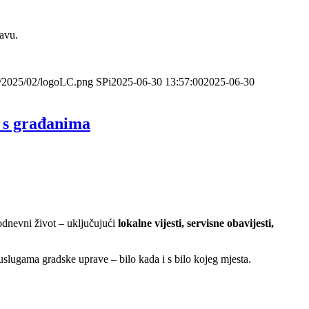
ravu.
s/2025/02/logoLC.png
SPi
2025-06-30 13:57:00
2025-06-30
 s građanima
dnevni život – uključujući
lokalne vijesti, servisne obavijesti,
uslugama gradske uprave – bilo kada i s bilo kojeg mjesta.