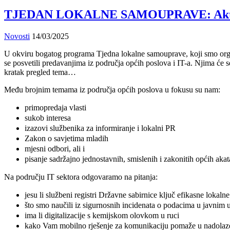
TJEDAN LOKALNE SAMOUPRAVE: Aktualnost
Novosti
14/03/2025
U okviru bogatog programa Tjedna lokalne samouprave, koji smo organ
se posvetili predavanjima iz područja općih poslova i IT-a. Njima će 
kratak pregled tema…
Među brojnim temama iz područja općih poslova u fokusu su nam:
primopredaja vlasti
sukob interesa
izazovi službenika za informiranje i lokalni PR
Zakon o savjetima mladih
mjesni odbori, ali i
pisanje sadržajno jednostavnih, smislenih i zakonitih općih akat
Na području IT sektora odgovaramo na pitanja:
jesu li službeni registri Državne sabirnice ključ efikasne lokal
što smo naučili iz sigurnosnih incidenata o podacima u javnim
ima li digitalizacije s kemijskom olovkom u ruci
kako Vam mobilno rješenje za komunikaciju pomaže u nadolazeć