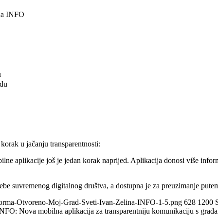
u
adu
korak u jačanju transparentnosti:
ne aplikacije još je jedan korak naprijed. Aplikacija donosi više info
otrebe suvremenog digitalnog društva, a dostupna je za preuzimanje put
tforma-Otvoreno-Moj-Grad-Sveti-Ivan-Zelina-INFO-1-5.png
628
1200
O: Nova mobilna aplikacija za transparentniju komunikaciju s građ