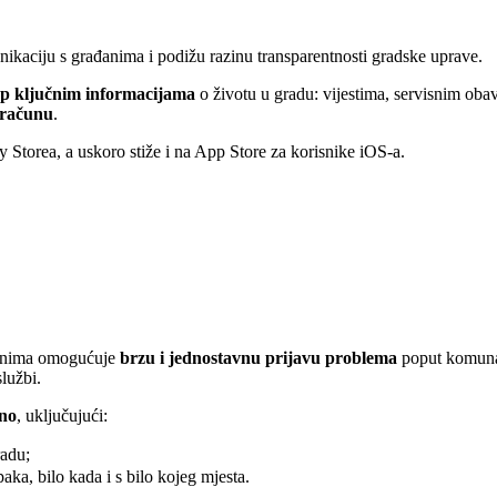
ikaciju s građanima i podižu razinu transparentnosti gradske uprave.
tup ključnim informacijama
o životu u gradu: vijestima, servisnim ob
oračunu
.
 Storea, a uskoro stiže i na App Store za korisnike iOS-a.
đanima omogućuje
brzu i jednostavnu prijavu problema
poput komunaln
lužbi.
no
, uključujući:
radu;
aka, bilo kada i s bilo kojeg mjesta.