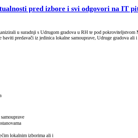
i pred izbore i svi odgovori na IT pi
izirali u suradnji s Udrugom gradova u RH te pod pokroviteljstvom Mi
se baviti predavači iz jedinica lokalne samouprave, Udruge gradova ali 
a
ne samouprave
 ustanovama
im lokalnim izborima ali i