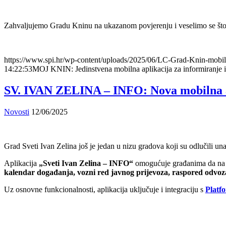
Zahvaljujemo Gradu Kninu na ukazanom povjerenju i veselimo se što još
https://www.spi.hr/wp-content/uploads/2025/06/LC-Grad-Knin-mobiln
14:22:53
MOJ KNIN: Jedinstvena mobilna aplikacija za informiranje 
SV. IVAN ZELINA – INFO: Nova mobilna ap
Novosti
12/06/2025
Grad Sveti Ivan Zelina još je jedan u nizu gradova koji su odlučili u
Aplikacija
„Sveti Ivan Zelina – INFO“
omogućuje građanima da na j
kalendar događanja, vozni red javnog prijevoza, raspored odvo
Uz osnovne funkcionalnosti, aplikacija uključuje i integraciju s
Platf