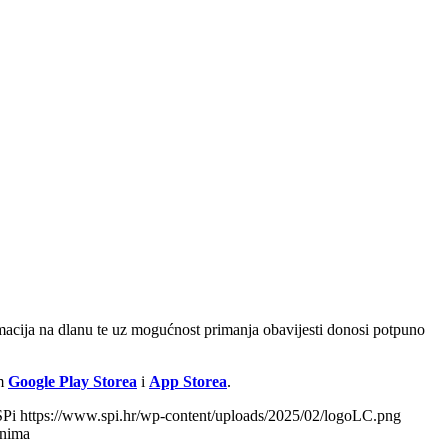
rmacija na dlanu te uz mogućnost primanja obavijesti donosi potpuno
em
Google Play Storea
i
App Storea
.
SPi
https://www.spi.hr/wp-content/uploads/2025/02/logoLC.png
anima