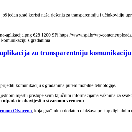
 jedan grad koristi naša rješenja za transparentniju i učinkovitiju up
a-aplikacija.png
628
1200
SPi
https://www.spi.hr/wp-content/upload
i komunikaciju s građanima
likacija za transparentniju komunikaciju
naprijediti komunikaciju s građanima putem mobilne tehnologije.
ednom mjestu pristupe svim ključnim informacijama važnima za svako
za otpada
te
obavijesti u stvarnom vremenu
.
ormom Otvoreno
, koja građanima dodatno olakšava pristup digitalnim 