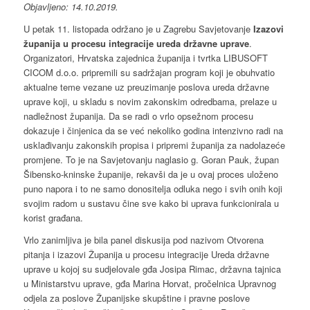
Objavljeno: 14.10.2019.
U petak 11. listopada održano je u Zagrebu Savjetovanje
Izazovi
županija u procesu integracije ureda državne uprave
.
Organizatori, Hrvatska zajednica županija i tvrtka LIBUSOFT
CICOM d.o.o. pripremili su sadržajan program koji je obuhvatio
aktualne teme vezane uz preuzimanje poslova ureda državne
uprave koji, u skladu s novim zakonskim odredbama, prelaze u
nadležnost županija. Da se radi o vrlo opsežnom procesu
dokazuje i činjenica da se već nekoliko godina intenzivno radi na
usklađivanju zakonskih propisa i pripremi županija za nadolazeće
promjene. To je na Savjetovanju naglasio g. Goran Pauk, župan
Šibensko-kninske županije, rekavši da je u ovaj proces uloženo
puno napora i to ne samo donositelja odluka nego i svih onih koji
svojim radom u sustavu čine sve kako bi uprava funkcionirala u
korist građana.
Vrlo zanimljiva je bila panel diskusija pod nazivom Otvorena
pitanja i izazovi Županija u procesu integracije Ureda državne
uprave u kojoj su sudjelovale gđa Josipa Rimac, državna tajnica
u Ministarstvu uprave, gđa Marina Horvat, pročelnica Upravnog
odjela za poslove Županijske skupštine i pravne poslove