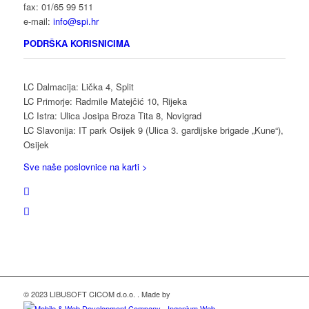
fax: 01/65 99 511
e-mail:
info@spi.hr
PODRŠKA KORISNICIMA
LC Dalmacija: Lička 4, Split
LC Primorje: Radmile Matejčić 10, Rijeka
LC Istra: Ulica Josipa Broza Tita 8, Novigrad
LC Slavonija: IT park Osijek 9 (Ulica 3. gardijske brigade „Kune“),
Osijek
Sve naše poslovnice na karti >
© 2023 LIBUSOFT CICOM d.o.o. . Made by