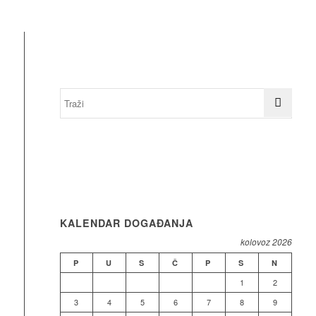
KALENDAR DOGAĐANJA
kolovoz 2026
P
U
S
Č
P
S
N
1
2
3
4
5
6
7
8
9