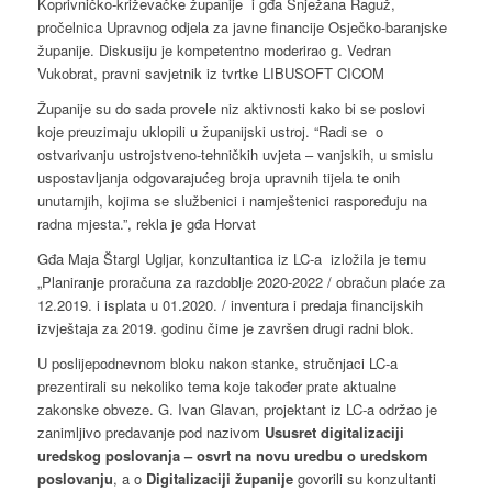
Koprivničko-križevačke županije i gđa Snježana Raguž,
pročelnica Upravnog odjela za javne financije Osječko-baranjske
županije. Diskusiju je kompetentno moderirao g. Vedran
Vukobrat, pravni savjetnik iz tvrtke LIBUSOFT CICOM
Županije su do sada provele niz aktivnosti kako bi se poslovi
koje preuzimaju uklopili u županijski ustroj. “Radi se o
ostvarivanju ustrojstveno-tehničkih uvjeta – vanjskih, u smislu
uspostavljanja odgovarajućeg broja upravnih tijela te onih
unutarnjih, kojima se službenici i namještenici raspoređuju na
radna mjesta.”, rekla je gđa Horvat
Gđa Maja Štargl Ugljar, konzultantica iz LC-a izložila je temu
„Planiranje proračuna za razdoblje 2020-2022 / obračun plaće za
12.2019. i isplata u 01.2020. / inventura i predaja financijskih
izvještaja za 2019. godinu čime je završen drugi radni blok.
U poslijepodnevnom bloku nakon stanke, stručnjaci LC-a
prezentirali su nekoliko tema koje također prate aktualne
zakonske obveze. G. Ivan Glavan, projektant iz LC-a održao je
zanimljivo predavanje pod nazivom
Ususret digitalizaciji
uredskog poslovanja – osvrt na novu uredbu o uredskom
poslovanju
, a o
Digitalizaciji županije
govorili su konzultanti