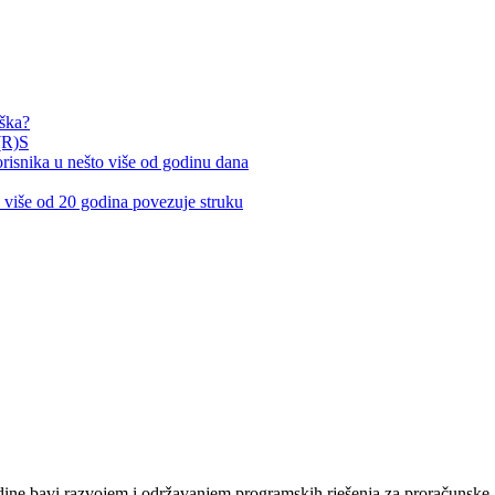
rška?
(R)S
nika u nešto više od godinu dana
iše od 20 godina povezuje struku
e bavi razvojem i održavanjem programskih rješenja za proračunske, n