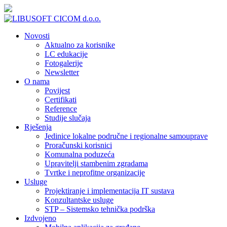
Novosti
Aktualno za korisnike
LC edukacije
Fotogalerije
Newsletter
O nama
Povijest
Certifikati
Reference
Studije slučaja
Rješenja
Jedinice lokalne područne i regionalne samouprave
Proračunski korisnici
Komunalna poduzeća
Upravitelji stambenim zgradama
Tvrtke i neprofitne organizacije
Usluge
Projektiranje i implementacija IT sustava
Konzultantske usluge
STP – Sistemsko tehnička podrška
Izdvojeno