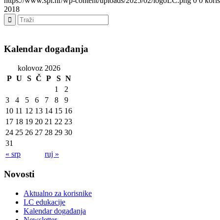
https://www.spi.hr/wp-content/uploads/2025/02/logoLC.png
0
0
kori
2018
Kalendar događanja
kolovoz 2026
P
U
S
Č
P
S
N
1
2
3
4
5
6
7
8
9
10
11
12
13
14
15
16
17
18
19
20
21
22
23
24
25
26
27
28
29
30
31
« srp
ruj »
Novosti
Aktualno za korisnike
LC edukacije
Kalendar događanja
Newsletter