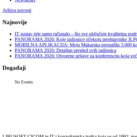
Arhiva novosti
Najnovije
IT sustav nije samo računalo – što sve uključuje kvalitetna pod
PANORAMA 2026: Koje radionice očekuju predstavnike JLP
MOBILNA APLIKACIJA: Moja Makarska premašila 3.000 koris
PANORAMA 2026: Detaljan pregled svih radionica
PANORAMA 2026: Otvorene prijave za konferenciju koja već v
Događaji
No Events
LIBUSOFT CICOM je IT i konzultantska tvrtka koja se od 1992. godin