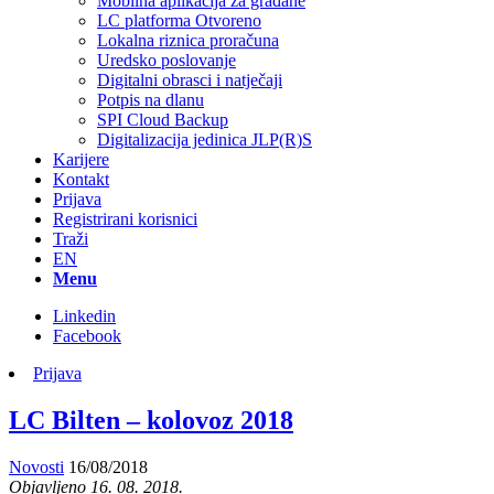
Mobilna aplikacija za građane
LC platforma Otvoreno
Lokalna riznica proračuna
Uredsko poslovanje
Digitalni obrasci i natječaji
Potpis na dlanu
SPI Cloud Backup
Digitalizacija jedinica JLP(R)S
Karijere
Kontakt
Prijava
Registrirani korisnici
Traži
EN
Menu
Linkedin
Facebook
Prijava
LC Bilten – kolovoz 2018
Novosti
16/08/2018
Objavljeno 16. 08. 2018.