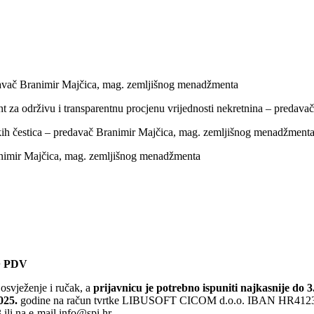
redavač Branimir Majčica, mag. zemljišnog menadžmenta
nt za održivu i transparentnu procjenu vrijednosti nekretnina – preda
kih čestica – predavač Branimir Majčica, mag. zemljišnog menadžment
ranimir Majčica, mag. zemljišnog menadžmenta
 + PDV
 osvježenje i ručak, a
prijavnicu je potrebno ispuniti najkasnije do 3
025.
godine na račun tvrtke LIBUSOFT CICOM d.o.o. IBAN HR41236
 ili na e-mail info@spi.hr.