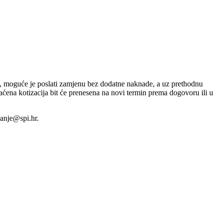
ti, moguće je poslati zamjenu bez dodatne naknade, a uz prethodnu
ćena kotizacija bit će prenesena na novi termin prema dogovoru ili u
ranje@spi.hr.