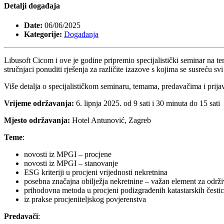
Detalji događaja
Date:
06/06/2025
Kategorije:
Događanja
Libusoft Cicom i ove je godine pripremio specijalistički seminar na t
stručnjaci ponuditi rješenja za različite izazove s kojima se susreću sv
Više detalja o specijalističkom seminaru, temama, predavačima i prija
Vrijeme održavanja:
6. lipnja 2025. od 9 sati i 30 minuta do 15 sati
Mjesto održavanja:
Hotel Antunović, Zagreb
Teme
:
novosti iz MPGI – procjene
novosti iz MPGI – stanovanje
ESG kriteriji u procjeni vrijednosti nekretnina
posebna značajna obilježja nekretnine – važan element za održiv
prihodovna metoda u procjeni podizgrađenih katastarskih česti
iz prakse procjeniteljskog povjerenstva
Predavači
: