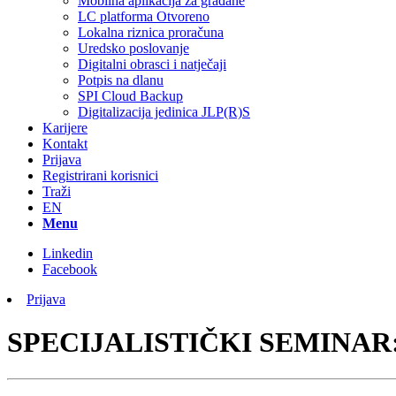
Mobilna aplikacija za građane
LC platforma Otvoreno
Lokalna riznica proračuna
Uredsko poslovanje
Digitalni obrasci i natječaji
Potpis na dlanu
SPI Cloud Backup
Digitalizacija jedinica JLP(R)S
Karijere
Kontakt
Prijava
Registrirani korisnici
Traži
EN
Menu
Linkedin
Facebook
Prijava
SPECIJALISTIČKI SEMINAR: Pr