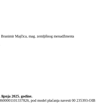
vač Branimir Majčica, mag. zemljišnog menadžmenta
a
. lipnja 2025. godine.
00001101337826, pod model plaćanja navesti 00 235393-OIB