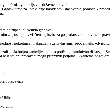
rnog uređenja, graditeljstva i državne imovine
Gradski ured za upravljanje imovinom i stanovanje, pomoćnik pročelnik
ina
etnina županija i velikih gradova
nim za postupke izvlaštenja (službe za gospodarstvo i imovinsko-pravn
jednosti nekretnina i naknadama za izvlaštenja (procjenitelji, odvjetnici
kazali su da brojna zanimljiva pitanja potiču konstruktivnu diskusiju.
i naši stručni predavači mogli pripremiti potpune i kvalitetne odgovore
udionika
ora i predavača
o Uhlir
jko Uhlir