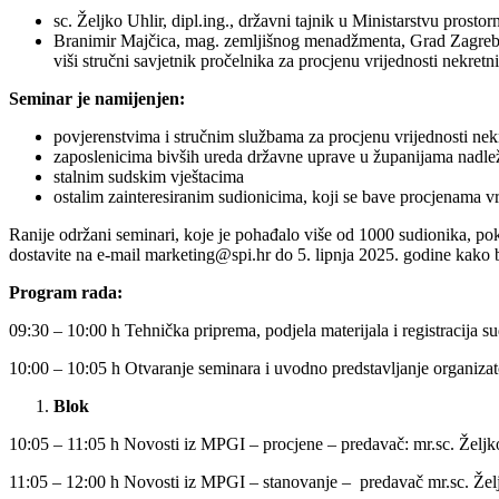
sc. Željko Uhlir, dipl.ing., državni tajnik u Ministarstvu prosto
Branimir Majčica, mag. zemljišnog menadžmenta, Grad Zagreb, 
viši stručni savjetnik pročelnika za procjenu vrijednosti nekretn
Seminar je namijenjen:
povjerenstvima i stručnim službama za procjenu vrijednosti nekr
zaposlenicima bivših ureda državne uprave u županijama nadlež
stalnim sudskim vještacima
ostalim zainteresiranim sudionicima, koji se bave procjenama vri
Ranije održani seminari, koje je pohađalo više od 1000 sudionika, po
dostavite na e-mail marketing@spi.hr do 5. lipnja 2025. godine kako b
Program rada:
09:30 – 10:00 h Tehnička priprema, podjela materijala i registracija s
10:00 – 10:05 h Otvaranje seminara i uvodno predstavljanje organizat
Blok
10:05 – 11:05 h Novosti iz MPGI – procjene – predavač: mr.sc. Željk
11:05 – 12:00 h Novosti iz MPGI – stanovanje – predavač mr.sc. Žel