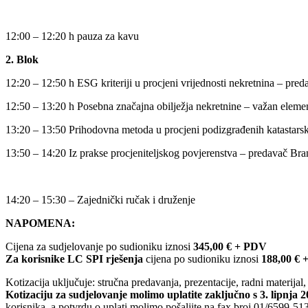
12:00 – 12:20 h pauza za kavu
2. Blok
12:20 – 12:50 h ESG kriteriji u procjeni vrijednosti nekretnina – p
12:50 – 13:20 h Posebna značajna obilježja nekretnine – važan eleme
13:20 – 13:50 Prihodovna metoda u procjeni podizgrađenih katastars
13:50 – 14:20 Iz prakse procjeniteljskog povjerenstva – predavač B
14:20 – 15:30 – Zajednički ručak i druženje
NAPOMENA:
Cijena za sudjelovanje po sudioniku iznosi
345,00 € + PDV
Za korisnike LC SPI rješenja
cijena po sudioniku iznosi
188,00 €
Kotizacija uključuje: stručna predavanja, prezentacije, radni materijal,
Kotizaciju za sudjelovanje molimo uplatite zaključno s 3. lipnja 2
korisnika, a potvrdu o uplati molimo pošaljite na fax broj 01/6599-513