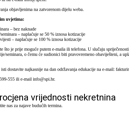
anja objavljenima na zatvorenom dijelu weba.
ćim uvjetima:
minara – bez naknade
/seminara – naplaćuje se 50 % iznosa kotizacije
vijesti – naplaćuje se 100 % iznosa kotizacije
e što je prije moguće putem e-maila ili telefona. U slučaju spriječenos
je/seminara, o čemu će sudionici biti pravovremeno obaviješteni, a upla
ti dostavite najkasnije na dan održavanja edukacije na e-mail: fakturi
599-555 ili e-mail info@spi.hr.