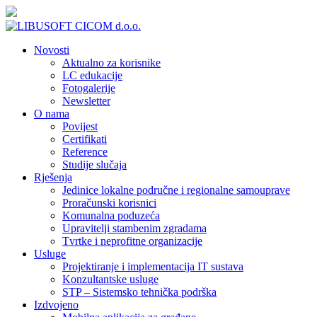
Novosti
Aktualno za korisnike
LC edukacije
Fotogalerije
Newsletter
O nama
Povijest
Certifikati
Reference
Studije slučaja
Rješenja
Jedinice lokalne područne i regionalne samouprave
Proračunski korisnici
Komunalna poduzeća
Upravitelji stambenim zgradama
Tvrtke i neprofitne organizacije
Usluge
Projektiranje i implementacija IT sustava
Konzultantske usluge
STP – Sistemsko tehnička podrška
Izdvojeno