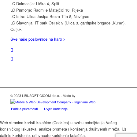
LC Dalmacija: Lička 4, Split
LC Primorje: Radmile Matejčić 10, Rijeka
LC Istra: Ulica Josipa Broza Tita 8, Novigrad
LC Slavonija: IT park Osijek 9 (Ulica 3. gardijske brigade „Kune“),
Osijek
Sve naše poslovnice na karti >
© 2023 LIBUSOFT CICOM d.o.o. . Made by
Politika privatnosti
Uvjeti korištenja
Web stranica koristi kolačiće (Cookies) u svrhu poboljšanja Vašeg
korisničkog iskustva, analize prometa i korištenja društvenih mreža. Uz
daljnje korištenje, prihvaćate korištenje kolačića.