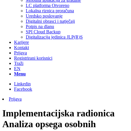
Mobilna aplikacija za građane
LC platforma Otvoreno
Lokalna riznica proračuna
Uredsko poslovanje
Digitalni obrasci i natječaji
Potpis na dlanu
SPI Cloud Backup
Digitalizacija jedinica JLP(R)S
Karijere
Kontakt
Prijava
Registrirani korisnici
Traži
EN
Menu
Linkedin
Facebook
Prijava
Implementacijska radionica
Analiza opsega osobnih