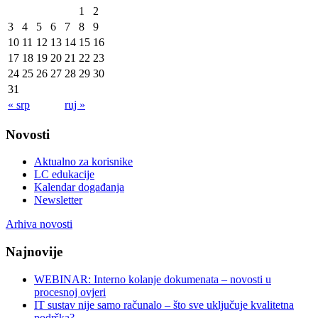
1
2
3
4
5
6
7
8
9
10
11
12
13
14
15
16
17
18
19
20
21
22
23
24
25
26
27
28
29
30
31
« srp
ruj »
Novosti
Aktualno za korisnike
LC edukacije
Kalendar događanja
Newsletter
Arhiva novosti
Najnovije
WEBINAR: Interno kolanje dokumenata – novosti u
procesnoj ovjeri
IT sustav nije samo računalo – što sve uključuje kvalitetna
podrška?