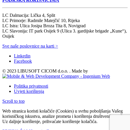
PODRŠKA KORISNICIMA
LC Dalmacija: Lička 4, Split
LC Primorje: Radmile Matejčić 10, Rijeka
LC Istra: Ulica Josipa Broza Tita 8, Novigrad
LC Slavonija: IT park Osijek 9 (Ulica 3. gardijske brigade „Kune“),
Osijek
Sve naše poslovnice na karti >
Linkedin
Facebook
© 2023 LIBUSOFT CICOM d.o.o. . Made by
Politika privatnosti
Uvjeti korištenja
Scroll to top
Web stranica koristi kolačiće (Cookies) u svrhu poboljšanja Vašeg
korisničkog iskustva, analize prometa i korištenja društvenih mreža.
Uz daljnje korištenje, prihvaćate korištenje kolačića.