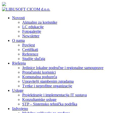
Novosti
Aktualno za korisnike
LC edukacije
Fotogalerije
Newsletter
O nama
Povijest
Certifikati
Reference
Studije slučaja
Rješenja
Jedinice lokalne područne i regionalne samouprave
Proračunski korisnici
Komunalna poduzeća
Upravitelji stambenim zgradama
Tvrtke i neprofitne organizacije
Usluge
Projektiranje i implementacija IT sustava
Konzultantske usluge
STP – Sistemsko tehnička podrška
Izdvojeno