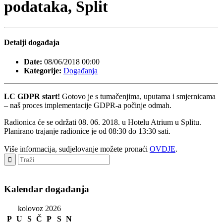
podataka, Split
Detalji događaja
Date:
08/06/2018 00:00
Kategorije:
Događanja
LC GDPR start!
Gotovo je s tumačenjima, uputama i smjernicama
– naš proces implementacije GDPR-a počinje odmah.
Radionica će se održati 08. 06. 2018. u Hotelu Atrium u Splitu.
Planirano trajanje radionice je od 08:30 do 13:30 sati.
Više informacija, sudjelovanje možete pronaći
OVDJE
.
Kalendar događanja
kolovoz 2026
P
U
S
Č
P
S
N