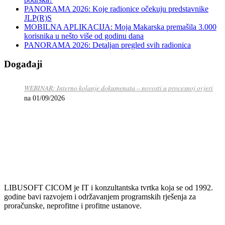
PANORAMA 2026: Koje radionice očekuju predstavnike
JLP(R)S
MOBILNA APLIKACIJA: Moja Makarska premašila 3.000
korisnika u nešto više od godinu dana
PANORAMA 2026: Detaljan pregled svih radionica
Događaji
WEBINAR: Interno kolanje dokumenata – novosti u procesnoj ovjeri
na 01/09/2026
LIBUSOFT CICOM je IT i konzultantska tvrtka koja se od 1992.
godine bavi razvojem i održavanjem programskih rješenja za
proračunske, neprofitne i profitne ustanove.