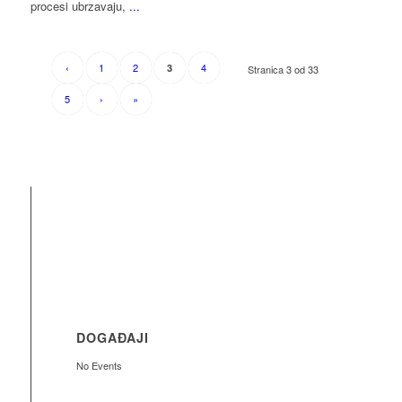
procesi ubrzavaju,
...
‹
1
2
4
3
Stranica 3 od 33
5
›
»
DOGAĐAJI
No Events