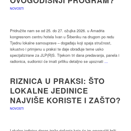
OVOGODIŠNJI PROGRAM?
NOVOSTI
Pridružite nam se od 25. do 27. ožujka 2026. u Amadria
kongresnom centru hotela Ivan u Šibeniku na drugom po redu
Tjednu lokalne samouprave – događaju koji spaja stručnost,
iskustvo i primjenu u praksi te daje obrađuje teme usko
specijalizirane za JLP(R)S. Tijekom tri dana predavanja, panela i
radionica, sudionici će imati priliku detaljno se upoznati
...
RIZNICA U PRAKSI: ŠTO
LOKALNE JEDINICE
NAJVIŠE KORISTE I ZAŠTO?
NOVOSTI
Lokalne jedinice danas traže rješenja koja će im omogućiti brži,