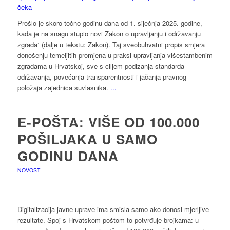
Prošlo je skoro točno godinu dana od 1. siječnja 2025. godine,
kada je na snagu stupio novi Zakon o upravljanju i održavanju
zgrada¹ (dalje u tekstu: Zakon). Taj sveobuhvatni propis smjera
donošenju temeljitih promjena u praksi upravljanja višestambenim
zgradama u Hrvatskoj, sve s ciljem podizanja standarda
održavanja, povećanja transparentnosti i jačanja pravnog
položaja zajednica suvlasnika.
...
E-POŠTA: VIŠE OD 100.000
POŠILJAKA U SAMO
GODINU DANA
NOVOSTI
Digitalizacija javne uprave ima smisla samo ako donosi mjerljive
rezultate. Spoj s Hrvatskom poštom to potvrđuje brojkama: u