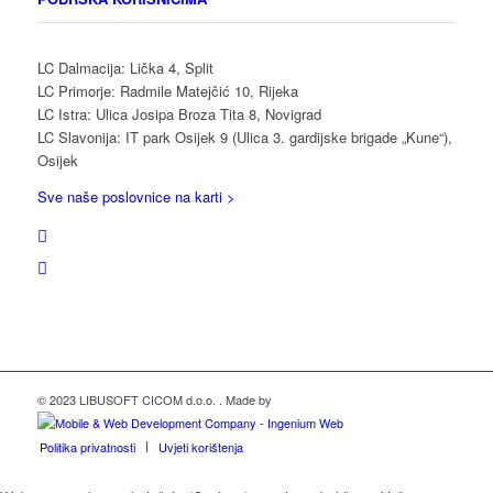
LC Dalmacija: Lička 4, Split
LC Primorje: Radmile Matejčić 10, Rijeka
LC Istra: Ulica Josipa Broza Tita 8, Novigrad
LC Slavonija: IT park Osijek 9 (Ulica 3. gardijske brigade „Kune“),
Osijek
Sve naše poslovnice na karti >
© 2023 LIBUSOFT CICOM d.o.o. . Made by
Politika privatnosti
Uvjeti korištenja