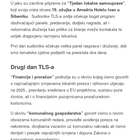
U jeku su završne pripreme za
“Tjedan lokalne samouprave”
,
koji svoja vrata otvara
19. ožujka u Amadria Hotelu Ivan u
Šibeniku
. Sudionike TLS-a ondje očekuje bogat program
obuhvaćajući panele, predavanja, dodjelu nagrada, ali i
neformalna druženja kao prilike za širenje mreže kontakata te
uvijek dragocjenu razmjenu iskustva.
Prvi dan sudionike očekuje velika panel rasprava i druženje, dok
smo tematske cjeline podijelili na preostala dva dana.
Drugi dan TLS-a
“Financije i proračun”
područje su u okviru kojeg ćemo govoriti
o najznačajnijim izmjenama lokalnih poreza i njihovom utjecaju
na 2025., pravdanju sredstava u EU projektima, sustavu pune
riznice, ali i o financijskim pozajmicama proračunskom
korisnicima.
U okviru
“komunalnog gospodarstva”
govorit ćemo o novim
obvezama komunalnih redara, provedbi uvođenja poreza na
nekretnine, dvojbama vezanim uz komunalnu naknadu ali ćemo
donijeti i presjek najvažnijih izmjena i dopuna Zakona o
komunalnom gospodarstvu.