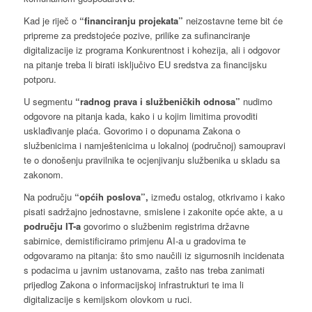
Kad je riječ o
“financiranju projekata”
neizostavne teme bit će
pripreme za predstojeće pozive, prilike za sufinanciranje
digitalizacije iz programa Konkurentnost i kohezija, ali i odgovor
na pitanje treba li birati isključivo EU sredstva za financijsku
potporu.
U segmentu
“radnog prava i službeničkih odnosa”
nudimo
odgovore na pitanja kada, kako i u kojim limitima provoditi
usklađivanje plaća. Govorimo i o dopunama Zakona o
službenicima i namještenicima u lokalnoj (područnoj) samoupravi
te o donošenju pravilnika te ocjenjivanju službenika u skladu sa
zakonom.
Na području
“općih poslova”,
između ostalog, otkrivamo i kako
pisati sadržajno jednostavne, smislene i zakonite opće akte, a u
području IT-a
govorimo o službenim registrima državne
sabirnice, demistificiramo primjenu AI-a u gradovima te
odgovaramo na pitanja: što smo naučili iz sigurnosnih incidenata
s podacima u javnim ustanovama, zašto nas treba zanimati
prijedlog Zakona o informacijskoj infrastrukturi te ima li
digitalizacije s kemijskom olovkom u ruci.