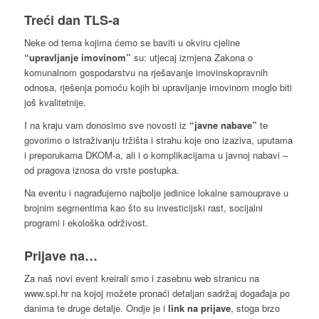
Treći dan TLS-a
Neke od tema kojima ćemo se baviti u okviru cjeline
“upravljanje imovinom”
su: utjecaj izmjena Zakona o
komunalnom gospodarstvu na rješavanje imovinskopravnih
odnosa, rješenja pomoću kojih bi upravljanje imovinom moglo biti
još kvalitetnije.
I na kraju vam donosimo sve novosti iz
“javne nabave”
te
govorimo o istraživanju tržišta i strahu koje ono izaziva, uputama
i preporukama DKOM-a, ali i o komplikacijama u javnoj nabavi –
od pragova iznosa do vrste postupka.
Na eventu i nagrađujemo najbolje jedinice lokalne samouprave u
brojnim segmentima kao što su investicijski rast, socijalni
programi i ekološka održivost.
Prijave na…
Za naš novi event kreirali smo i zasebnu web stranicu na
www.spi.hr na kojoj možete pronaći detaljan sadržaj događaja po
danima te druge detalje. Ondje je i
link na prijave
, stoga brzo