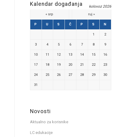
Kalendar događanja
kolovoz 2026
« srp
ruj »
P
U
S
Č
P
S
N
1
2
3
4
5
6
7
8
9
10
11
12
13
14
15
16
17
18
19
20
21
22
23
24
25
26
27
28
29
30
31
Novosti
Aktualno za korisnike
LC edukacije