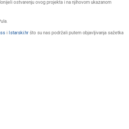
odonijeli ostvarenju ovog projekta i na njihovom ukazanom
ula.
ess
i
Istarski.hr
što su nas podržali putem objavljivanja sažetka