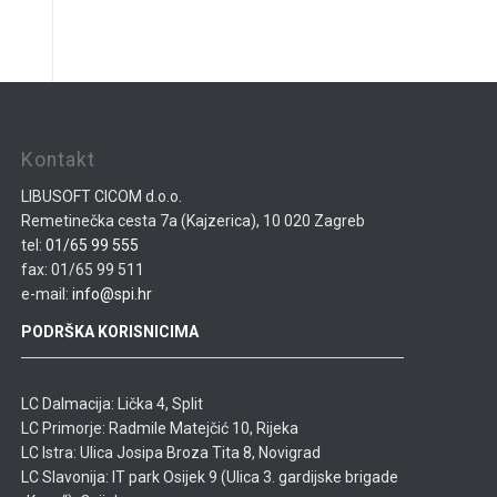
Kontakt
LIBUSOFT CICOM d.o.o.
Remetinečka cesta 7a (Kajzerica), 10 020 Zagreb
tel:
01/65 99 555
fax: 01/65 99 511
e-mail:
info@spi.hr
PODRŠKA KORISNICIMA
LC Dalmacija: Lička 4, Split
LC Primorje: Radmile Matejčić 10, Rijeka
LC Istra: Ulica Josipa Broza Tita 8, Novigrad
LC Slavonija: IT park Osijek 9 (Ulica 3. gardijske brigade