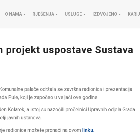
O NAMA
RJEŠENJA
USLUGE
IZDVOJENO
KARI
n projekt uspostave Sustava
 Komunalne palače održala se završna radionica i prezentacija
a Pule, koji je započeo u veljači ove godine.
en Kolarek, a istoj su nazočili pročelnici Upravnih odjela Grada
elji javnih ustanova.
šnje radionice možete pronaći na ovom
linku
.