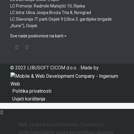
LC Primorje: Radmile Matejčić 10, Rijeka
LC Istra: Ulica Josipa Broza Tita 8, Novigrad
LC Slavonija: IT park Osijek 9 (Ulica 3. gardijske brigade
„Kune“), Osijek
Sve naše poslovnice na karti >
© 2023 LIBUSOFT CICOM d.o.o. . Made by
Politika privatnosti
Uvjeti korištenja
Web stranica koristi kolačiće (Cookies) u
svrhu poboljšanja Vašeg korisničkog iskustva,