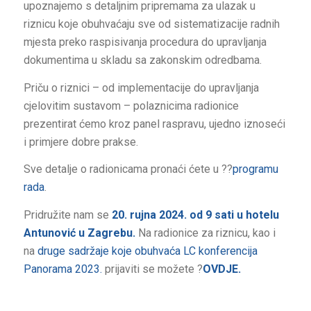
upoznajemo s detaljnim pripremama za ulazak u
riznicu koje obuhvaćaju sve od sistematizacije radnih
mjesta preko raspisivanja procedura do upravljanja
dokumentima u skladu sa zakonskim odredbama.
Priču o riznici – od implementacije do upravljanja
cjelovitim sustavom – polaznicima radionice
prezentirat ćemo kroz panel raspravu, ujedno iznoseći
i primjere dobre prakse.
Sve detalje o radionicama pronaći ćete u ??
programu
rada
.
Pridružite nam se
20. rujna 2024. od 9 sati u hotelu
Antunović u Zagrebu.
Na radionice za riznicu, kao i
na
druge sadržaje koje obuhvaća LC konferencija
Panorama 2023.
prijaviti se možete ?
OVDJE.