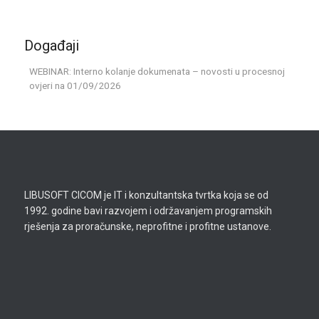
Događaji
WEBINAR: Interno kolanje dokumenata – novosti u procesnoj
ovjeri
na 01/09/2026
LIBUSOFT CICOM je IT i konzultantska tvrtka koja se od
1992. godine bavi razvojem i održavanjem programskih
rješenja za proračunske, neprofitne i profitne ustanove.