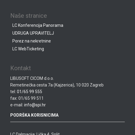
Naše stranice
LC Konferencija Panorama
UDRUGA UPRAVITELJ
Porez na nekretnine
LC WebTicketing
Kontakt
LIBUSOFT CICOM d.o.o.
Remetinečka cesta 7a (Kajzerica), 10 020 Zagreb
tel:
01/65 99 555
fax: 01/65 99 511
e-mail:
info@spi.hr
PODRŠKA KORISNICIMA
LC Dalmacija: Lička 4, Split