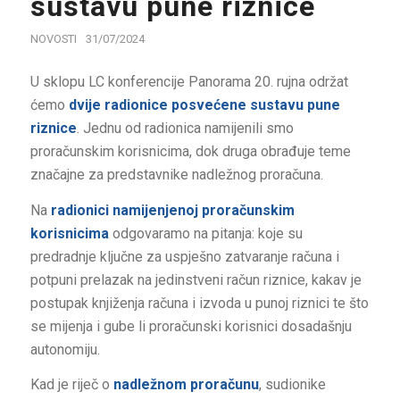
sustavu pune riznice
NOVOSTI
31/07/2024
U sklopu LC konferencije Panorama 20. rujna održat
ćemo
dvije radionice posvećene sustavu pune
riznice
. Jednu od radionica namijenili smo
proračunskim korisnicima, dok druga obrađuje teme
značajne za predstavnike nadležnog proračuna.
Na
radionici namijenjenoj proračunskim
korisnicima
odgovaramo na pitanja: koje su
predradnje ključne za uspješno zatvaranje računa i
potpuni prelazak na jedinstveni račun riznice, kakav je
postupak knjiženja računa i izvoda u punoj riznici te što
se mijenja i gube li proračunski korisnici dosadašnju
autonomiju.
Kad je riječ o
nadležnom proračunu
, sudionike