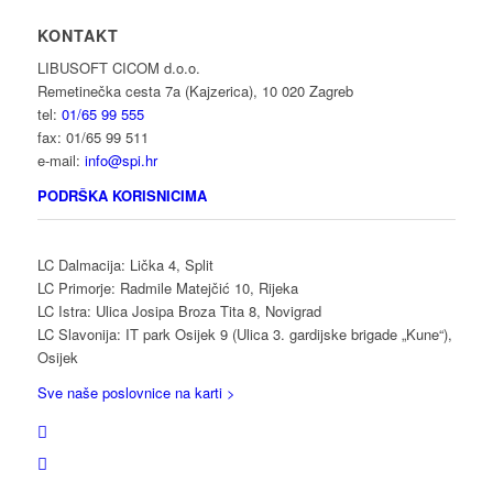
KONTAKT
LIBUSOFT CICOM d.o.o.
Remetinečka cesta 7a (Kajzerica), 10 020 Zagreb
tel:
01/65 99 555
fax: 01/65 99 511
e-mail:
info@spi.hr
PODRŠKA KORISNICIMA
LC Dalmacija: Lička 4, Split
LC Primorje: Radmile Matejčić 10, Rijeka
LC Istra: Ulica Josipa Broza Tita 8, Novigrad
LC Slavonija: IT park Osijek 9 (Ulica 3. gardijske brigade „Kune“),
Osijek
Sve naše poslovnice na karti >