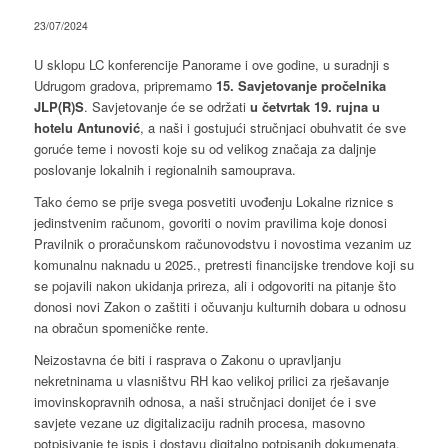
23/07/2024
U sklopu LC konferencije Panorame i ove godine, u suradnji s
Udrugom gradova, pripremamo
15. Savjetovanje pročelnika
JLP(R)S
. Savjetovanje će se održati
u četvrtak 19. rujna u
hotelu Antunović
, a naši i gostujući stručnjaci obuhvatit će sve
goruće teme i novosti koje su od velikog značaja za daljnje
poslovanje lokalnih i regionalnih samouprava.
Tako ćemo se prije svega posvetiti uvođenju Lokalne riznice s
jedinstvenim računom, govoriti o novim pravilima koje donosi
Pravilnik o proračunskom računovodstvu i novostima vezanim uz
komunalnu naknadu u 2025., pretresti financijske trendove koji su
se pojavili nakon ukidanja prireza, ali i odgovoriti na pitanje što
donosi novi Zakon o zaštiti i očuvanju kulturnih dobara u odnosu
na obračun spomeničke rente.
Neizostavna će biti i rasprava o Zakonu o upravljanju
nekretninama u vlasništvu RH kao velikoj prilici za rješavanje
imovinskopravnih odnosa, a naši stručnjaci donijet će i sve
savjete vezane uz digitalizaciju radnih procesa, masovno
potpisivanje te ispis i dostavu digitalno potpisanih dokumenata.