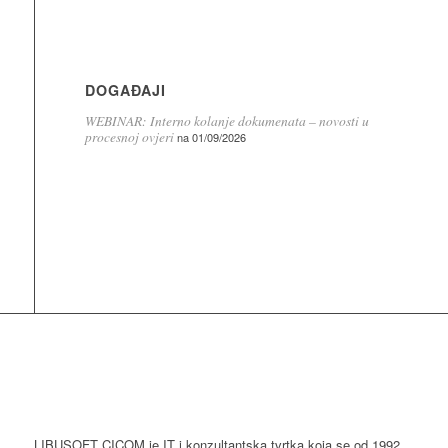
DOGAĐAJI
WEBINAR: Interno kolanje dokumenata – novosti u
procesnoj ovjeri
na 01/09/2026
LIBUSOFT CICOM je IT i konzultantska tvrtka koja se od 1992.