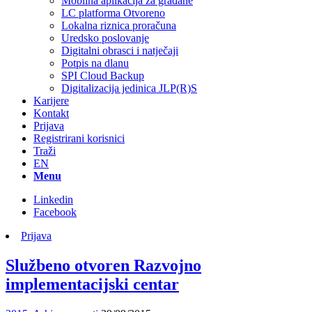
Mobilna aplikacija za građane
LC platforma Otvoreno
Lokalna riznica proračuna
Uredsko poslovanje
Digitalni obrasci i natječaji
Potpis na dlanu
SPI Cloud Backup
Digitalizacija jedinica JLP(R)S
Karijere
Kontakt
Prijava
Registrirani korisnici
Traži
EN
Menu
Linkedin
Facebook
Prijava
Službeno otvoren Razvojno
implementacijski centar