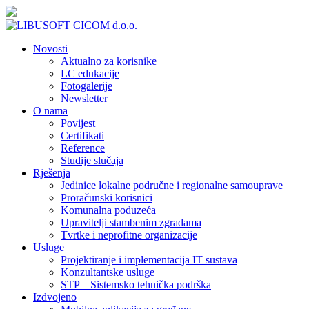
Novosti
Aktualno za korisnike
LC edukacije
Fotogalerije
Newsletter
O nama
Povijest
Certifikati
Reference
Studije slučaja
Rješenja
Jedinice lokalne područne i regionalne samouprave
Proračunski korisnici
Komunalna poduzeća
Upravitelji stambenim zgradama
Tvrtke i neprofitne organizacije
Usluge
Projektiranje i implementacija IT sustava
Konzultantske usluge
STP – Sistemsko tehnička podrška
Izdvojeno