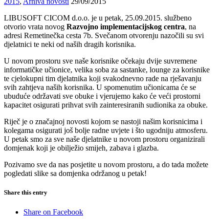
2015
,
Arhiva novosti
29/09/2015
LIBUSOFT CICOM d.o.o. je u petak, 25.09.2015. službeno
otvorio vrata novog
Razvojno implementacijskog centra
, na
adresi Remetinečka cesta 7b. Svečanom otvorenju nazočili su svi
djelatnici te neki od naših dragih korisnika.
U novom prostoru sve naše korisnike očekaju dvije suvremene
informatičke učionice, velika soba za sastanke, lounge za korisnike
te cjelokupni tim djelatnika koji svakodnevno rade na rješavanju
svih zahtjeva naših korisnika. U spomenutim učionicama će se
ubuduće održavati sve obuke i vjerujemo kako će veći prostorni
kapacitet osigurati prihvat svih zainteresiranih sudionika za obuke.
Riječ je o značajnoj novosti kojom se nastoji našim korisnicima i
kolegama osigurati još bolje radne uvjete i što ugodniju atmosferu.
U petak smo za sve naše djelatnike u novom prostoru organizirali
domjenak koji je obilježio smijeh, zabava i glazba.
Pozivamo sve da nas posjetite u novom prostoru, a do tada možete
pogledati slike sa domjenka održanog u petak!
Share this entry
Share on Facebook