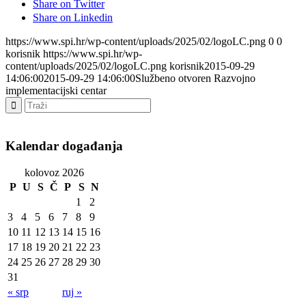
Share on Twitter
Share on Linkedin
https://www.spi.hr/wp-content/uploads/2025/02/logoLC.png
0
0
korisnik
https://www.spi.hr/wp-
content/uploads/2025/02/logoLC.png
korisnik
2015-09-29
14:06:00
2015-09-29 14:06:00
Službeno otvoren Razvojno
implementacijski centar
Kalendar događanja
kolovoz 2026
P
U
S
Č
P
S
N
1
2
3
4
5
6
7
8
9
10
11
12
13
14
15
16
17
18
19
20
21
22
23
24
25
26
27
28
29
30
31
« srp
ruj »