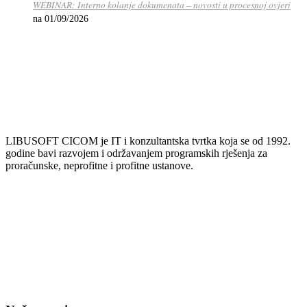
WEBINAR: Interno kolanje dokumenata – novosti u procesnoj ovjeri
na 01/09/2026
LIBUSOFT CICOM je IT i konzultantska tvrtka koja se od 1992.
godine bavi razvojem i održavanjem programskih rješenja za
proračunske, neprofitne i profitne ustanove.