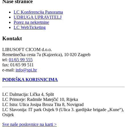
Naše stranice
LC Konferencija Panorama
UDRUGA UPRAVITELJ
Porez na nekretnine
LC WebTicketing
Kontakt
LIBUSOFT CICOM d.o.o.
Remetinečka cesta 7a (Kajzerica), 10 020 Zagreb
tel:
01/65 99 555
fax: 01/65 99 511
e-mail:
info@spi.hr
PODRŠKA KORISNICIMA
LC Dalmacija: Lička 4, Split
LC Primorje: Radmile Matejčić 10, Rijeka
LC Istra: Ulica Josipa Broza Tita 8, Novigrad
LC Slavonija: IT park Osijek 9 (Ulica 3. gardijske brigade „Kune“),
Osijek
Sve naše poslovnice na karti >