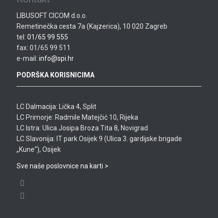
LIBUSOFT CICOM d.o.o.
Remetinečka cesta 7a (Kajzerica), 10 020 Zagreb
tel:
01/65 99 555
fax: 01/65 99 511
e-mail:
info@spi.hr
PODRŠKA KORISNICIMA
LC Dalmacija: Lička 4, Split
LC Primorje: Radmile Matejčić 10, Rijeka
LC Istra: Ulica Josipa Broza Tita 8, Novigrad
LC Slavonija: IT park Osijek 9 (Ulica 3. gardijske brigade
„Kune“), Osijek
Sve naše poslovnice na karti >