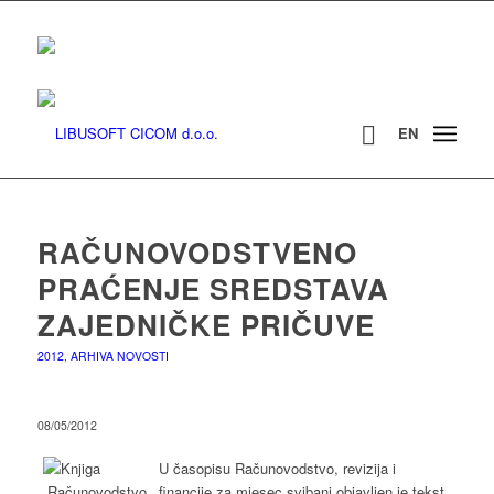
EN
RAČUNOVODSTVENO
PRAĆENJE SREDSTAVA
ZAJEDNIČKE PRIČUVE
2012
,
ARHIVA NOVOSTI
08/05/2012
U časopisu Računovodstvo, revizija i
financije za mjesec svibanj objavljen je tekst