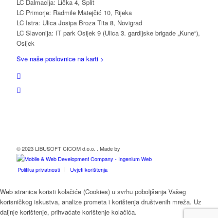
LC Dalmacija: Lička 4, Split
LC Primorje: Radmile Matejčić 10, Rijeka
LC Istra: Ulica Josipa Broza Tita 8, Novigrad
LC Slavonija: IT park Osijek 9 (Ulica 3. gardijske brigade „Kune“),
Osijek
Sve naše poslovnice na karti >
© 2023 LIBUSOFT CICOM d.o.o. . Made by
Politika privatnosti
Uvjeti korištenja
Web stranica koristi kolačiće (Cookies) u svrhu poboljšanja Vašeg
korisničkog iskustva, analize prometa i korištenja društvenih mreža. Uz
daljnje korištenje, prihvaćate korištenje kolačića.